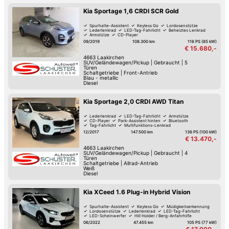
Kia Sportage 1,6 CRDI SCR Gold
Spurhalte-Assistent
Keyless Go
Lordosenstütze
Lederlenkrad
LED-Tag-Fahrlicht
Beheiztes Lenkrad
Armstütze
CD-Player
09/2019
108.300 km
116 PS (85 kW)
€ 15.680,-
4663
Laakirchen
SUV/Geländewagen/Pickup
|
Gebraucht
|
5
Türen
Schaltgetriebe
|
Front-Antrieb
Blau - metallic
Diesel
Kia Sportage 2,0 CRDI AWD Titan
Lederlenkrad
LED-Tag-Fahrlicht
Armstütze
CD-Player
Park-Assistent hinten
Bluetooth
Tag-Fahrlicht
Multifunktions-Lenkrad
12/2017
147.500 km
136 PS (100 kW)
€ 13.470,-
4663
Laakirchen
SUV/Geländewagen/Pickup
|
Gebraucht
|
4
Türen
Schaltgetriebe
|
Allrad-Antrieb
Weiß
Diesel
Kia XCeed 1.6 Plug-in Hybrid Vision
Spurhalte-Assistent
Keyless Go
Müdigkeitserkennung
Lordosenstütze
Lederlenkrad
LED-Tag-Fahrlicht
LED-Scheinwerfer
Hill Holder / Berg-Anfahrhilfe
06/2022
47.455 km
105 PS (77 kW)