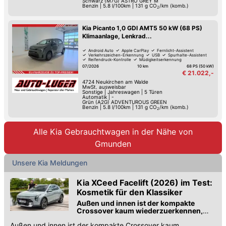
Schwarz (M7G) ASTRO GREY M
Benzin
|
5.8 l/100km
|
131
g CO
/km (komb.)
2
Kia Picanto 1,0 GDI AMT5 50 kW (68 PS)
Klimaanlage, Lenkrad...
Android Auto
Apple CarPlay
Fernlicht-Assistent
Verkehrszeichen-Erkennung
USB
Spurhalte-Assistent
Reifendruck-Kontrolle
Müdigkeitserkennung
07/2026
10 km
68 PS (50 kW)
€ 21.022,-
4724
Neukirchen am Walde
MwSt. ausweisbar
Sonstige
|
Jahreswagen
|
5 Türen
Automatik
|
-
Grün (A2G) ADVENTUROUS GREEN
Benzin
|
5.8 l/100km
|
131
g CO
/km (komb.)
2
Alle Kia Gebrauchtwagen in der Nähe von
Gmunden
Unsere Kia Meldungen
Kia XCeed Facelift (2026) im Test:
Kosmetik für den Klassiker
Außen und innen ist der kompakte
Crossover kaum wiederzuerkennen,
aber macht er im breiten Kia-SUV-
Außen und innen ist der kompakte Crossover kaum
Portfolio noch Sinn?