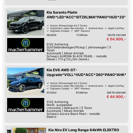
Kia Sorento Platin
4WD*LED*ACC*SITZKLIMA*PANO*HUD*20''
Autom. Klimaanlage mit 2 Zonen
Induktives Laden des Handys
Android Auto
Apple CarPlay
Digitales Cockpit
360°-Kamera
Verkehrszeichen-Erkennung
USB
06/2025
17.200 km
193 PS (142 kW)
€ 54.900,-
5102
Anthering
SUV/Geländewagen/Pickup
|
Jahreswagen
|
5
Türen
Automatik
|
Allrad-Antrieb
Schwarz AURORA BLACK PEARL - metallic
Diesel
|
173
g CO
/km (komb.)
2
Kia EV6 AWD GT-
Upgrade*VOLL*HUD*ACC*360*PANO*AHK*
Autom. Klimaanlage mit 2 Zonen
Induktives Laden des Handys
Android Auto
Apple CarPlay
Digitales Cockpit
360°-Kamera
Verkehrszeichen-Erkennung
USB
07/2023
67.000 km
585 PS (430 kW)
€ 44.900,-
5102
Anthering
MwSt. ausweisbar
Limousine
|
Gebraucht
|
5 Türen
Automatik
|
Allrad-Antrieb
Schwarz Aurora Black Pearl - metallic
Elektro
Kia Niro EV Long Range 64kWh ELEKTRO