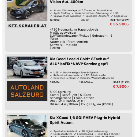
Vision Aut. 460km
Autom. Klimaanlage mit 2 Zonen
Android Auto
Apple CarPlay
Verkehrszeichen-Erkennung
USB
Spurwechsel-Assistent
Spurhalte-Assistent
Keyless Go
12/2022
380 km
204 PS (150 kW)
€ 35.900,-
4720
Neumarkt im Hausruckkreis
MwSt. ausweisbar
SUV/Geländewagen/Pickup
|
Gebraucht
|
5
Türen
Automatik
|
Front-Antrieb
Schwarz - metallic
Elektro
Kia Ceed / cee'd Gold* 8Fach auf
ALU*IsoFIX*NAVI*Service gepfl
USB
Hochwertiges Sound-System
Reifendruck-Kontrolle
LED-Scheinwerfer
Beheiztes Lenkrad
Beheizte Windschutzscheibe
Park-Kamera
Park-Assistent hinten
09/2014
196.000 km
110 PS (81 kW)
€ 7.900,-
5020
Salzburg
Kombi
|
Gebraucht
|
5 Türen
Schaltgetriebe
|
Front-Antrieb
Weiß (WD) CASSA WITH
Diesel
|
4.4 l/100km
|
117
g CO
/km (komb.)
2
Kia XCeed 1,6 GDI PHEV Plug-in Hybrid
Spirit Autom.
Spurhalte-Assistent
Müdigkeitserkennung
Lordosenstütze
Lederlenkrad
LED-Tag-Fahrlicht
LED-Scheinwerfer
Hill Holder / Berg-Anfahrhilfe