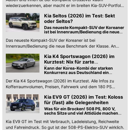
wiederzuerkennen, aber macht er im breiten Kia-SUV-Portfolio
noch Sinn? Erster Test.
Kia Seltos (2026) im Test: Sekt
oder Seltos?
Das neueste Kompakt-SUV der Koreaner
ist bei Innenraum/Bedienung die neue
Benchmark der Klasse. Woanders hakt
Das neueste Kompakt-SUV der Koreaner ist bei
es aber noch ein wenig
Innenraum/Bedienung die neue Benchmark der Klasse. An
anderer Stelle hakt es aber noch ein wenig.
Kia K4 Sportswagon (2026) im
Kurztest: Nix für zarte
Bandscheiben
Kann der Korea-Kombi der starken
Konkurrenz aus Deutschland ein
Schnippchen schlagen?
Der Kia K4 Sportswagon (2026) im Kurztest. Alle Infos zu
Kofferraumvolumen, Preisen, Fahrwerk und dem 180 PS
starken 1,6-Liter-Turbobenziner.
Kia EV9 GT (2026) im Test: Koloss
für (fast) alle Gelegenheiten
Was für ein Brocken! 508 PS, 800 V,
sechs Sitze und viel Attidüde machen
das Kia-Flaggschiff zu etwas
Kia EV9 GT im Test mit Verbrauch, Ladeleistung, Reichweite
Besonderem. Perfekt ist er nicht
und Fahreindruck. So gut ist der 508-PS-Elektro-SUV wirklich.