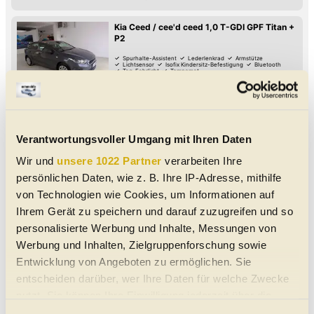
Kia Ceed / cee'd ceed 1,0 T-GDI GPF Titan +
P2
Spurhalte-Assistent
Lederlenkrad
Armstütze
Lichtsensor
Isofix Kindersitz-Befestigung
Bluetooth
Tag-Fahrlicht
Tempomat
08/2021
48.000 km
101 PS (74 kW)
€ 11.990,-
4663
Laakirchen
Limousine
|
Gebraucht
|
5 Türen
Schaltgetriebe
|
Front-Antrieb
Grau - metallic
Benzin
Verantwortungsvoller Umgang mit Ihren Daten
Wir und
unsere 1022 Partner
verarbeiten Ihre
Kia Sportage GT Line 1.6 T-GDI DCT
Leder*19"*Android Auto*Na...
persönlichen Daten, wie z. B. Ihre IP-Adresse, mithilfe
Autom. Klimaanlage mit 3 Zonen
Abstands-Warnung
von Technologien wie Cookies, um Informationen auf
Induktives Laden des Handys
Android Auto
Apple CarPlay
Digitales Cockpit
360°-Kamera
Ihrem Gerät zu speichern und darauf zuzugreifen und so
Verkehrszeichen-Erkennung
03/2026
25 km
150 PS (110 kW)
€ 39.484,-
personalisierte Werbung und Inhalte, Messungen von
4724
Neukirchen am Walde
MwSt. ausweisbar
Werbung und Inhalten, Zielgruppenforschung sowie
SUV/Geländewagen/Pickup
|
Jahreswagen
|
5
Türen
Entwicklung von Angeboten zu ermöglichen. Sie
Automatik
|
Front-Antrieb
Grau Pentametal Metallic - metallic
entscheiden darüber, wer Ihre Daten für welche Zwecke
Benzin
|
7.3 l/100km
|
167
g CO
/km (komb.)
2
nutzt. Sie können Ihre Einwilligung jederzeit über die
Kia Sportage Platinum 1,6 T-GDI AWD 7DCT
Cookie-Erklärung oder durch Klicken auf das Privacy