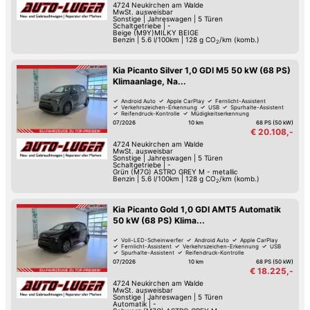
4724
Neukirchen am Walde
MwSt. ausweisbar
Sonstige
|
Jahreswagen
|
5 Türen
Schaltgetriebe
|
-
Beige (M9Y)MILKY BEIGE
Benzin
|
5.6 l/100km
|
128
g CO
/km (komb.)
2
Kia Picanto Silver 1,0 GDI M5 50 kW (68 PS)
Klimaanlage, Na...
Android Auto
Apple CarPlay
Fernlicht-Assistent
Verkehrszeichen-Erkennung
USB
Spurhalte-Assistent
Reifendruck-Kontrolle
Müdigkeitserkennung
07/2026
10 km
68 PS (50 kW)
€ 20.108,-
4724
Neukirchen am Walde
MwSt. ausweisbar
Sonstige
|
Jahreswagen
|
5 Türen
Schaltgetriebe
|
-
Grün (M7G) ASTRO GREY M - metallic
Benzin
|
5.6 l/100km
|
128
g CO
/km (komb.)
2
Kia Picanto Gold 1,0 GDI AMT5 Automatik
50 kW (68 PS) Klima...
Voll-LED-Scheinwerfer
Android Auto
Apple CarPlay
Fernlicht-Assistent
Verkehrszeichen-Erkennung
USB
Spurhalte-Assistent
Reifendruck-Kontrolle
07/2026
10 km
68 PS (50 kW)
€ 18.225,-
4724
Neukirchen am Walde
MwSt. ausweisbar
Sonstige
|
Jahreswagen
|
5 Türen
Automatik
|
-