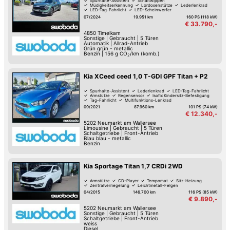
Spurhalte-Assistent
Schaltwippen
Müdigkeitserkennung
Lordosenstütze
Lederlenkrad
LED-Tag-Fahrlicht
LED-Scheinwerfer
Elektrische Heckklappe
07/2024
19.951 km
160 PS (118 kW)
€ 33.790,-
4850
Timelkam
Sonstige
|
Gebraucht
|
5 Türen
Automatik
|
Allrad-Antrieb
Grün grün - metallic
Benzin
|
156
g CO
/km (komb.)
2
Kia XCeed ceed 1,0 T-GDI GPF Titan + P2
Spurhalte-Assistent
Lederlenkrad
LED-Tag-Fahrlicht
Armstütze
Regensensor
Isofix Kindersitz-Befestigung
Tag-Fahrlicht
Multifunktions-Lenkrad
09/2021
87.960 km
101 PS (74 kW)
€ 12.340,-
5202
Neumarkt am Wallersee
Limousine
|
Gebraucht
|
5 Türen
Schaltgetriebe
|
Front-Antrieb
Blau blau - metallic
Benzin
Kia Sportage Titan 1,7 CRDi 2WD
Armstütze
CD-Player
Tempomat
Sitz-Heizung
Zentralverriegelung
Leichtmetall-Felgen
04/2015
146.700 km
116 PS (85 kW)
€ 9.890,-
5202
Neumarkt am Wallersee
Sonstige
|
Gebraucht
|
5 Türen
Schaltgetriebe
|
Front-Antrieb
weiss
Diesel