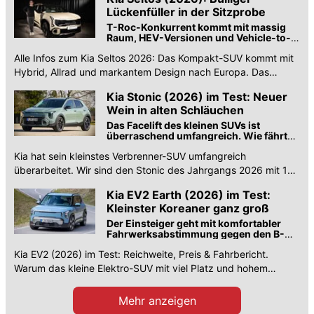
Lückenfüller in der Sitzprobe
T-Roc-Konkurrent kommt mit massig
Raum, HEV-Versionen und Vehicle-to-
Load-Funktion
Alle Infos zum Kia Seltos 2026: Das Kompakt-SUV kommt mit
Hybrid, Allrad und markantem Design nach Europa. Das
Raumangebot im ersten Check!
Kia Stonic (2026) im Test: Neuer
Wein in alten Schläuchen
Das Facelift des kleinen SUVs ist
überraschend umfangreich. Wie fährt
sich das Ergebnis?
Kia hat sein kleinstes Verbrenner-SUV umfangreich
überarbeitet. Wir sind den Stonic des Jahrgangs 2026 mit 115
PS starken 1.0 T-GDI gefahren.
Kia EV2 Earth (2026) im Test:
Kleinster Koreaner ganz groß
Der Einsteiger geht mit komfortabler
Fahrwerksabstimmung gegen den B-
Segment-Strom
Kia EV2 (2026) im Test: Reichweite, Preis & Fahrbericht.
Warum das kleine Elektro-SUV mit viel Platz und hohem
Komfort bei uns punktet, lesen Sie hier!
Mehr anzeigen