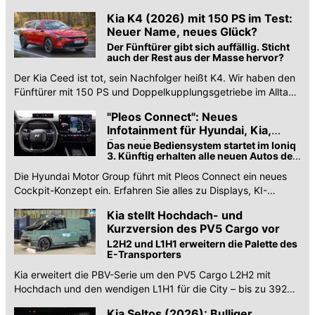
Kia K4 (2026) mit 150 PS im Test:
Neuer Name, neues Glück?
Der Fünftürer gibt sich auffällig. Sticht
auch der Rest aus der Masse hervor?
Der Kia Ceed ist tot, sein Nachfolger heißt K4. Wir haben den
Fünftürer mit 150 PS und Doppelkupplungsgetriebe im Alltag
getestet. Lohnt sich der Koreaner?
"Pleos Connect": Neues
Infotainment für Hyundai, Kia,
Genesis
Das neue Bediensystem startet im Ioniq
3. Künftig erhalten alle neuen Autos der
Marken das Android-System mit KI-
Die Hyundai Motor Group führt mit Pleos Connect ein neues
Sprachsteuerung.
Cockpit-Konzept ein. Erfahren Sie alles zu Displays, KI-
Sprachsteuerung und Drittanbieter-Apps.
Kia stellt Hochdach- und
Kurzversion des PV5 Cargo vor
L2H2 und L1H1 erweitern die Palette des
E-Transporters
Kia erweitert die PBV-Serie um den PV5 Cargo L2H2 mit
Hochdach und den wendigen L1H1 für die City – bis zu 392
km Reichweite und 22 kW AC-Ladung.
Kia Seltos (2026): Bulliger