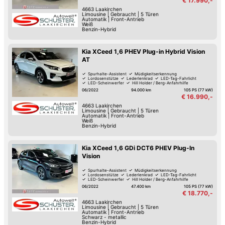
€ 17.990,-
4663
Laakirchen
Limousine
|
Gebraucht
|
5 Türen
Automatik
|
Front-Antrieb
Weiß
Benzin-Hybrid
Kia XCeed 1,6 PHEV Plug-in Hybrid Vision
AT
Spurhalte-Assistent
Müdigkeitserkennung
Lordosenstütze
Lederlenkrad
LED-Tag-Fahrlicht
LED-Scheinwerfer
Hill Holder / Berg-Anfahrhilfe
Beheiztes Lenkrad
06/2022
94.000 km
105 PS (77 kW)
€ 16.990,-
4663
Laakirchen
Limousine
|
Gebraucht
|
5 Türen
Automatik
|
Front-Antrieb
Weiß
Benzin-Hybrid
Kia XCeed 1,6 GDi DCT6 PHEV Plug-In
Vision
Spurhalte-Assistent
Müdigkeitserkennung
Lordosenstütze
Lederlenkrad
LED-Tag-Fahrlicht
LED-Scheinwerfer
Hill Holder / Berg-Anfahrhilfe
Beheiztes Lenkrad
06/2022
47.400 km
105 PS (77 kW)
€ 18.770,-
4663
Laakirchen
Limousine
|
Gebraucht
|
5 Türen
Automatik
|
Front-Antrieb
Schwarz - metallic
Benzin-Hybrid