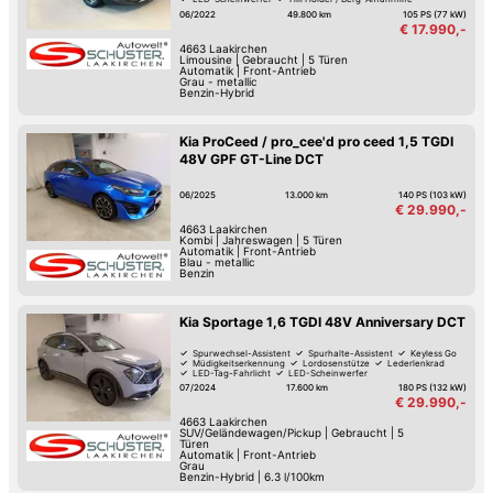
Beheiztes Lenkrad
06/2022
49.800 km
105 PS (77 kW)
€ 17.990,-
4663
Laakirchen
Limousine
|
Gebraucht
|
5 Türen
Automatik
|
Front-Antrieb
Grau - metallic
Benzin-Hybrid
Kia ProCeed / pro_cee'd pro ceed 1,5 TGDI
48V GPF GT-Line DCT
06/2025
13.000 km
140 PS (103 kW)
€ 29.990,-
4663
Laakirchen
Kombi
|
Jahreswagen
|
5 Türen
Automatik
|
Front-Antrieb
Blau - metallic
Benzin
Kia Sportage 1,6 TGDI 48V Anniversary DCT
Spurwechsel-Assistent
Spurhalte-Assistent
Keyless Go
Müdigkeitserkennung
Lordosenstütze
Lederlenkrad
LED-Tag-Fahrlicht
LED-Scheinwerfer
07/2024
17.600 km
180 PS (132 kW)
€ 29.990,-
4663
Laakirchen
SUV/Geländewagen/Pickup
|
Gebraucht
|
5
Türen
Automatik
|
Front-Antrieb
Grau
Benzin-Hybrid
|
6.3 l/100km