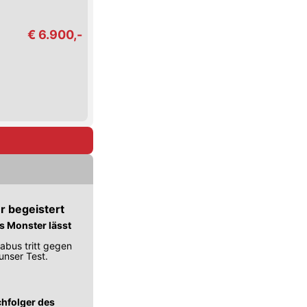
€ 6.900,-
r begeistert
es Monster lässt
abus tritt gegen
unser Test.
chfolger des