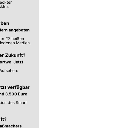
eckter
Akku.
rben
ellern angeboten
der #2 heißen
hiedenen Medien.
er Zukunft?
ortwo. Jetzt
 Aufsehen:
tzt verfügbar
und 3.500 Euro
sion des Smart
ft?
Spaßmachers