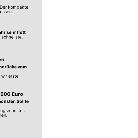
. Der kompakte
messen.
hr sehr flott
 schnellste,
en
indrücke vom
wir erste
1.000 Euro
onster. Sollte
ungsmonster.
ren.