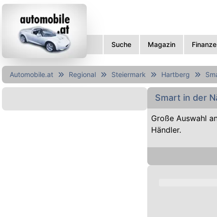
Suche
Magazin
Finanze
Automobile.at
Regional
Steiermark
Hartberg
Sma
Smart in der 
Große Auswahl a
Händler.