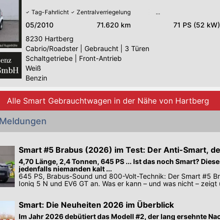
Tag-Fahrlicht
Zentralverriegelung
05/2010
71.620 km
71 PS (52 kW)
8230
Hartberg
Cabrio/Roadster
|
Gebraucht
|
3 Türen
Schaltgetriebe
|
Front-Antrieb
Weiß
Benzin
Alle Smart Gebrauchtwagen in der Nähe von Hartberg
 Meldungen
Smart #5 Brabus (2026) im Test: Der Anti-Smart, de
4,70 Länge, 2,4 Tonnen, 645 PS ... Ist das noch Smart? Dies
jedenfalls niemanden kalt ...
645 PS, Brabus-Sound und 800-Volt-Technik: Der Smart #5 Br
Ioniq 5 N und EV6 GT an. Was er kann – und was nicht – zeigt 
Smart: Die Neuheiten 2026 im Überblick
Im Jahr 2026 debütiert das Modell #2, der lang ersehnte Na