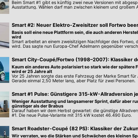
Beim Smart #1 gibt es künftig zwei neue Versionen mit abgesp
Ausstattung. Wählen darf man zwischen kleinem und großem 
Smart #2: Neuer Elektro-Zweisitzer soll Fortwo bee
Basis soll eine neue Plattform sein, die auch anderen Herst
wird
Smart arbeitet an einem zweisitzigen Nachfolger des Fortwo, 
wird. Das sagte nun Europa-Chef Adelmann gegenüber versc
Smart City-Coupé/Fortwo (1998–2007): Klassiker d
Kaum ein anderes Auto polarisiert so stark wie der spätere F
wird er 25 Jahre alt
Vor 25 Jahren sorgte das erste Fahrzeug der Marke Smart für
Gerade einmal 2,50 Meter lang, aber Platz für zwei Personen.
Smart #1 Pulse: Günstigere 315-kW-Allradversion je
Weniger Ausstattung und langsamerer Sprint, dafür aber r
günstiger als der Brabus
Darauf haben wir dem Herbst gewartet: die günstige Allradver
#1. Die neue Pulse-Variante mit 315 kW kostet 46.490 Euro.
Smart Roadster-Coupé (82 PS): Klassiker der Zukun
Wir verraten, wo die Stärken und Schwächen des kleinen 