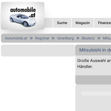
Suche
Magazin
Finanze
Automobile.at
Regional
Vorarlberg
Bludenz
Mitsu
Mitsubishi in 
Große Auswahl an
Händler.