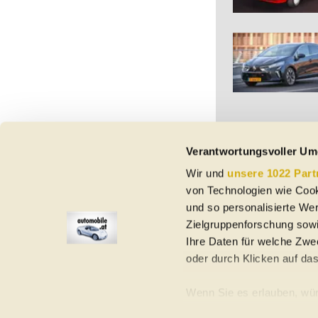
Verantwortungsvoller Um
Wir und
unsere 1022 Part
Vorbehaltlich Irrtümer,
von Technologien wie Cook
etc. beziehen sich au
und so personalisierte We
Nutzungsbedingungen ke
Zielgruppenforschung sowi
Ihre Daten für welche Zwec
oder durch Klicken auf da
Elektroautos
Gebrauchtwagen
Neuwagen
Jahreswagen
Regional
A
Wenn Sie es erlauben, wür
Informationen über Ih