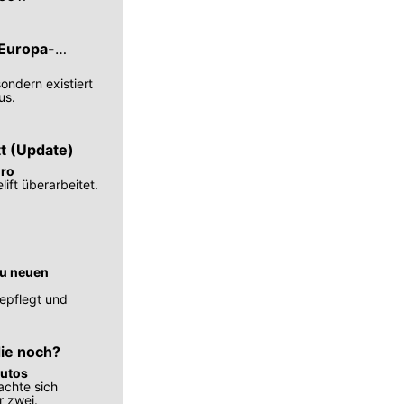
 Europa-
sondern existiert
us.
tt (Update)
uro
ift überarbeitet.
.
zu neuen
epflegt und
die noch?
Autos
achte sich
r zwei.