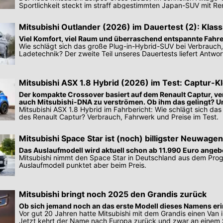
Sportlichkeit steckt im straff abgestimmten Japan-SUV mit R
Mitsubishi Outlander (2026) im Dauertest (2): Klass
Viel Komfort, viel Raum und überraschend entspannte Fahr
Wie schlägt sich das große Plug-in-Hybrid-SUV bei Verbrauch
Ladetechnik? Der zweite Teil unseres Dauertests liefert Antwor
Mitsubishi ASX 1.8 Hybrid (2026) im Test: Captur-Kl
Mehrwert?
Der kompakte Crossover basiert auf dem Renault Captur, ve
auch Mitsubishi-DNA zu verströmen. Ob ihm das gelingt? U
Mitsubishi ASX 1.8 Hybrid im Fahrbericht: Wie schlägt sich da
des Renault Captur? Verbrauch, Fahrwerk und Preise im Test.
Mitsubishi Space Star ist (noch) billigster Neuwage
Das Auslaufmodell wird aktuell schon ab 11.990 Euro angeb
Mitsubishi nimmt den Space Star in Deutschland aus dem Pr
Auslaufmodell punktet aber beim Preis.
Mitsubishi bringt noch 2025 den Grandis zurück
Ob sich jemand noch an das erste Modell dieses Namens eri
Vor gut 20 Jahren hatte Mitsubishi mit dem Grandis einen Van
Jetzt kehrt der Name nach Europa zurück und zwar an einem