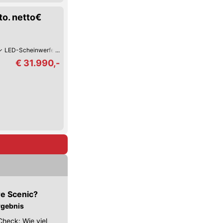
to. netto€
LED-Scheinwerfer
CD-Player
Park-Assistent hinten
€ 31.990,-
re Scenic?
rgebnis
Check: Wie viel