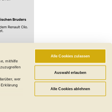
sischen Bruders
dem Renault Clio.
et.
Alle Cookies zulassen
e, mithilfe
hswerte, Reichweiten
 zuzugreifen
den
Auswahl erlauben
darüber, wer
-Erklärung
Alle Cookies ablehnen
u sein können