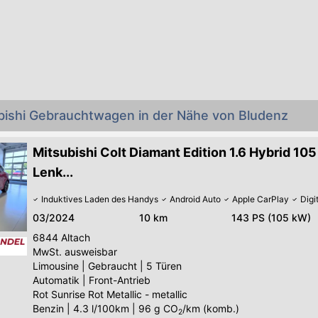
ubishi Gebrauchtwagen in der Nähe von Bludenz
Mitsubishi Colt Diamant Edition 1.6 Hybrid 10
Lenk...
Induktives Laden des Handys
Android Auto
Apple CarPlay
Digi
03/2024
10 km
143 PS (105 kW)
6844
Altach
MwSt. ausweisbar
Limousine
|
Gebraucht
|
5 Türen
Automatik
|
Front-Antrieb
Rot Sunrise Rot Metallic - metallic
Benzin
|
4.3 l/100km
|
96
g CO
/km (komb.)
2