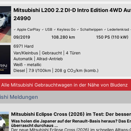
Mitsubishi L200 2.2 DI-D Intro Edition 4WD Au
24990
Apple CarPlay
USB
Keyless Go
Schaltwippen
Lederlenkrad
09/2019
108.280 km
150 PS (110 kW)
6971
Hard
Van/Kleinbus
|
Gebraucht
|
4 Türen
Automatik
|
Allrad-Antrieb
Weiß - metallic
Diesel
|
7.9 l/100km
|
208
g CO
/km (komb.)
2
Alle Mitsubishi Gebrauchtwagen in der Nähe von Bludenz
ishi Meldungen
Mitsubishi Eclipse Cross (2026) im Test: Der besse
Was holen die Japaner auf der Renault-Basis heraus? Das E
überrascht durchaus ...
Der neue Mitsubishi Eclipse Cross (2026) im schnellen Alltags-