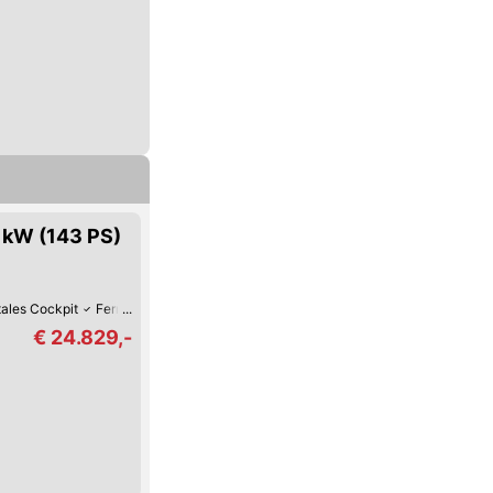
5 kW (143 PS)
tales Cockpit
Fernlicht-Assistent
360°-Kamera
Verkehrszeichen-Erkenn
€ 24.829,-