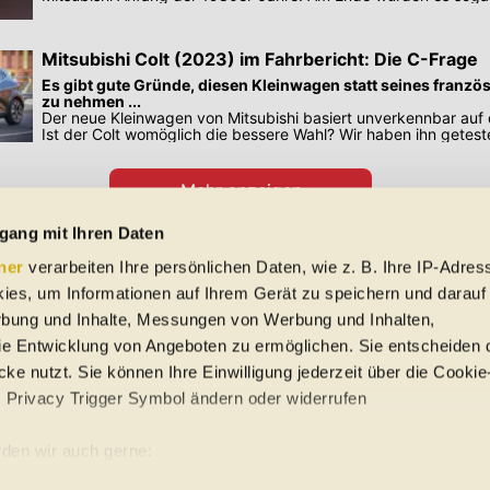
Mitsubishi Colt (2023) im Fahrbericht: Die C-Frage
Es gibt gute Gründe, diesen Kleinwagen statt seines franzö
zu nehmen ...
Der neue Kleinwagen von Mitsubishi basiert unverkennbar auf 
Ist der Colt womöglich die bessere Wahl? Wir haben ihn getest
Mehr anzeigen
Preisangaben in den Meldungen gelten für Deutschland. Quelle: Auto-News
gang mit Ihren Daten
ner
verarbeiten Ihre persönlichen Daten, wie z. B. Ihre IP-Adress
 Schreibfehler und Zwischenverkauf. Hinweis: Technische Daten, Verbrauc
ies, um Informationen auf Ihrem Gerät zu speichern und darauf
f EU-Normen sowie auf Neuwagen. automobile.at übernimmt entsprechend 
rbung und Inhalte, Messungen von Werbung und Inhalten,
ine Gewähr für die Richtigkeit der Angaben.
e Entwicklung von Angeboten zu ermöglichen. Sie entscheiden 
ke nutzt. Sie können Ihre Einwilligung jederzeit über die Cookie
s Privacy Trigger Symbol ändern oder widerrufen
uto-Händler
den wir auch gerne:
re geografische Lage erfassen, welche bis auf einige Meter gena