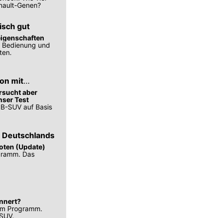
enault-Genen?
isch gut
eigenschaften
, Bedienung und
ten.
on mit
rsucht aber
nser Test
s B-SUV auf Basis
n Deutschlands
oten (Update)
ogramm. Das
nnert?
 im Programm.
 SUV.