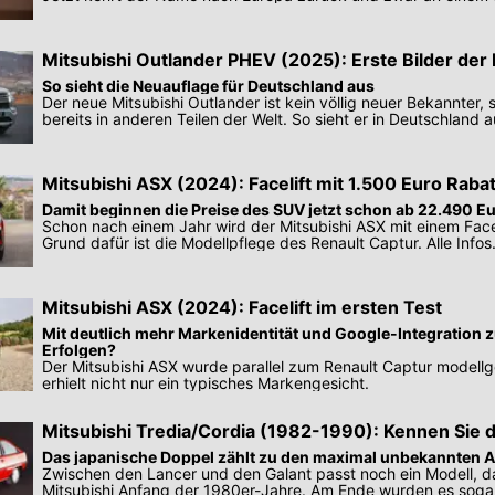
Mitsubishi Outlander PHEV (2025): Erste Bilder der
Version
So sieht die Neuauflage für Deutschland aus
Der neue Mitsubishi Outlander ist kein völlig neuer Bekannter, 
bereits in anderen Teilen der Welt. So sieht er in Deutschland a
Mitsubishi ASX (2024): Facelift mit 1.500 Euro Raba
Damit beginnen die Preise des SUV jetzt schon ab 22.490 E
Schon nach einem Jahr wird der Mitsubishi ASX mit einem Facel
Grund dafür ist die Modellpflege des Renault Captur. Alle Infos
Mitsubishi ASX (2024): Facelift im ersten Test
Mit deutlich mehr Markenidentität und Google-Integration 
Erfolgen?
Der Mitsubishi ASX wurde parallel zum Renault Captur modellg
erhielt nicht nur ein typisches Markengesicht.
Mitsubishi Tredia/Cordia (1982-1990): Kennen Sie 
Das japanische Doppel zählt zu den maximal unbekannten 
Zwischen den Lancer und den Galant passt noch ein Modell, d
Mitsubishi Anfang der 1980er-Jahre. Am Ende wurden es soga