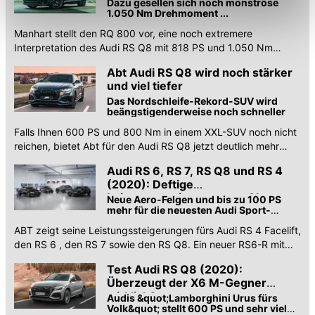
Dazu gesellen sich noch monströse
1.050 Nm Drehmoment ...
Einschränkung womöglich nicht mehr alle
Manhart stellt den RQ 800 vor, eine noch extremere
Funktionalitäten der Website zur Verfügung stehen. Sie
Interpretation des Audi RS Q8 mit 818 PS und 1.050 Nm
können die Einstellungen jederzeit in unserer
Drehmoment. Alles Infos und Details.
Datenschutzerklärung
anpassen.
Abt Audi RS Q8 wird noch stärker
und viel tiefer
Das Nordschleife-Rekord-SUV wird
beängstigenderweise noch schneller
Falls Ihnen 600 PS und 800 Nm in einem XXL-SUV noch nicht
reichen, bietet Abt für den Audi RS Q8 jetzt deutlich mehr
Power. Und Tiefgang.
Audi RS 6, RS 7, RS Q8 und RS 4
(2020): Deftige
Leistungssteigerung von Abt
Neue Aero-Felgen und bis zu 100 PS
mehr für die neuesten Audi Sport-
Modelle
ABT zeigt seine Leistungssteigerungen fürs Audi RS 4 Facelift,
den RS 6 , den RS 7 sowie den RS Q8. Ein neuer RS6-R mit
Mega-Bodykit steht kurz bevor.
Test Audi RS Q8 (2020):
Überzeugt der X6 M-Gegner
wirklich?
Audis &quot;Lamborghini Urus fürs
Volk&quot; stellt 600 PS und sehr viel