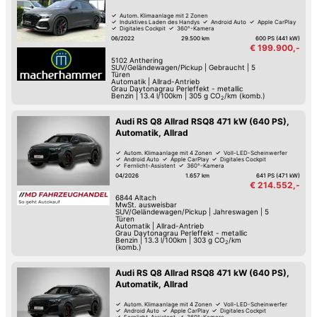
Autom. Klimaanlage mit 2 Zonen
Induktives Laden des Handys
Android Auto
Apple CarPlay
Digitales Cockpit
360°-Kamera
Verkehrszeichen-Erkennung
USB
06/2022
29.500 km
600 PS (441 kW)
€ 199.900,-
5102
Anthering
SUV/Geländewagen/Pickup
|
Gebraucht
|
5
Türen
Automatik
|
Allrad-Antrieb
Grau Daytonagrau Perleffekt - metallic
Benzin
|
13.4 l/100km
|
305
g CO
/km (komb.)
2
Audi RS Q8 Allrad RSQ8 471 kW (640 PS),
Automatik, Allrad
Autom. Klimaanlage mit 4 Zonen
Voll-LED-Scheinwerfer
Android Auto
Apple CarPlay
Digitales Cockpit
Fernlicht-Assistent
360°-Kamera
Verkehrszeichen-Erkennung
04/2026
1.657 km
641 PS (471 kW)
€ 214.552,-
6844
Altach
MwSt. ausweisbar
SUV/Geländewagen/Pickup
|
Jahreswagen
|
5
Türen
Automatik
|
Allrad-Antrieb
Grau Daytonagrau Perleffekt - metallic
Benzin
|
13.3 l/100km
|
303
g CO
/km
2
(komb.)
Audi RS Q8 Allrad RSQ8 471 kW (640 PS),
Automatik, Allrad
Autom. Klimaanlage mit 4 Zonen
Voll-LED-Scheinwerfer
Android Auto
Apple CarPlay
Digitales Cockpit
Fernlicht-Assistent
360°-Kamera