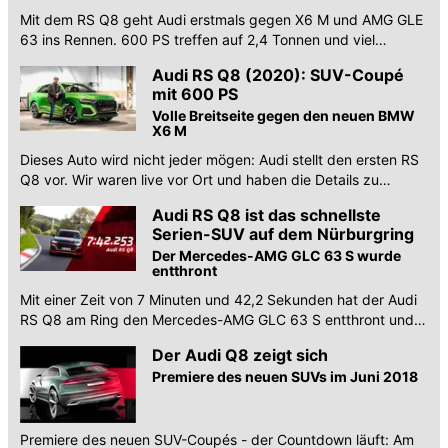
Fahrwerkstechnik gegen 2,4 Tonnen
Mit dem RS Q8 geht Audi erstmals gegen X6 M und AMG GLE
Gewicht. Klappt das?
63 ins Rennen. 600 PS treffen auf 2,4 Tonnen und viel
Technik. Obs funktioniert, klärt der Test.
Audi RS Q8 (2020): SUV-Coupé
mit 600 PS
Volle Breitseite gegen den neuen BMW
X6 M
Dieses Auto wird nicht jeder mögen: Audi stellt den ersten RS
Q8 vor. Wir waren live vor Ort und haben die Details zu
Leistung, Marktstart und Preis.
Audi RS Q8 ist das schnellste
Serien-SUV auf dem Nürburgring
Der Mercedes-AMG GLC 63 S wurde
entthront
Mit einer Zeit von 7 Minuten und 42,2 Sekunden hat der Audi
RS Q8 am Ring den Mercedes-AMG GLC 63 S entthront und
ist dort nun das schnellste Serien-SUV.
Der Audi Q8 zeigt sich
Premiere des neuen SUVs im Juni 2018
Premiere des neuen SUV-Coupés - der Countdown läuft: Am