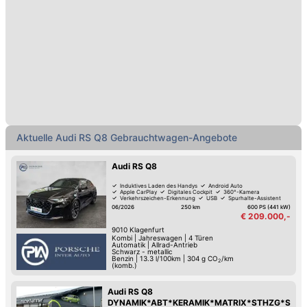
Aktuelle Audi RS Q8 Gebrauchtwagen-Angebote
Audi RS Q8
Induktives Laden des Handys
Android Auto
Apple CarPlay
Digitales Cockpit
360°-Kamera
Verkehrszeichen-Erkennung
USB
Spurhalte-Assistent
06/2026
250 km
600 PS (441 kW)
€ 209.000,-
9010
Klagenfurt
Kombi
|
Jahreswagen
|
4 Türen
Automatik
|
Allrad-Antrieb
Schwarz - metallic
Benzin
|
13.3 l/100km
|
304
g CO
/km
2
(komb.)
Audi RS Q8
DYNAMIK*ABT*KERAMIK*MATRIX*STHZG*SITZK