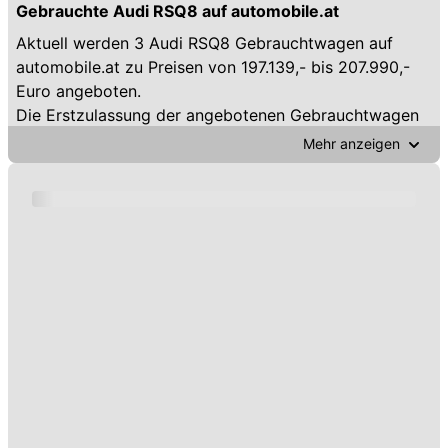
Gebrauchte Audi RSQ8 auf automobile.at
Aktuell werden 3 Audi RSQ8 Gebrauchtwagen auf
automobile.at zu Preisen von 197.139,- bis 207.990,-
Euro angeboten.
Die Erstzulassung der angebotenen Gebrauchtwagen
reicht von 2021 bis Dezember 2022.
Mehr anzeigen
Der Kilometer-Stand der Audi RSQ8 Gebrauchtwagen
variiert von 10 bis 28.573 km. Die durchschnittliche
Laufleistung beträgt 4.768 km pro Jahr.
Mit Automatik-Getriebe sind 100 Prozent der Audi
RSQ8 ausgestattet, mit Allrad-Antrieb 100 Prozent.
Das Team von automobile.at wünscht Ihnen viel Erfolg
beim Kauf Ihres gebrauchten Audi RSQ8 beim Händler
oder von Privat-Personen - übrigens: Ihren alten
Gebrauchten können Sie kostenlos bei uns inserieren!