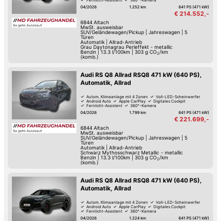
Verkehrszeichen-Erkennung
04/2026
1.252 km
641 PS (471 kW)
€ 214.552,-
6844
Altach
MwSt. ausweisbar
SUV/Geländewagen/Pickup
|
Jahreswagen
|
5
Türen
Automatik
|
Allrad-Antrieb
Grau Daytonagrau Perleffekt - metallic
Benzin
|
13.3 l/100km
|
303
g CO
/km
2
(komb.)
Audi RS Q8 Allrad RSQ8 471 kW (640 PS),
Automatik, Allrad
Autom. Klimaanlage mit 4 Zonen
Voll-LED-Scheinwerfer
Android Auto
Apple CarPlay
Digitales Cockpit
Fernlicht-Assistent
360°-Kamera
Verkehrszeichen-Erkennung
04/2026
1.799 km
641 PS (471 kW)
€ 221.699,-
6844
Altach
MwSt. ausweisbar
SUV/Geländewagen/Pickup
|
Jahreswagen
|
5
Türen
Automatik
|
Allrad-Antrieb
Schwarz Mythosschwarz Metallic - metallic
Benzin
|
13.3 l/100km
|
303
g CO
/km
2
(komb.)
Audi RS Q8 Allrad RSQ8 471 kW (640 PS),
Automatik, Allrad
Autom. Klimaanlage mit 4 Zonen
Voll-LED-Scheinwerfer
Android Auto
Apple CarPlay
Digitales Cockpit
Fernlicht-Assistent
360°-Kamera
Verkehrszeichen-Erkennung
04/2026
1.224 km
641 PS (471 kW)