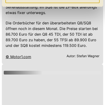
Allradantrieb und eine 8-Gang-Automatik zur
Daten verarbeitet, für die Sie uns Ihr Einverständnis
Serienausstattung. Im SQ8 ist die ZF-Box allerdings
geben. Bitte beachten Sie, dass durch eine
etwas fixer unterwegs.
Einschränkung womöglich nicht mehr alle
Funktionalitäten der Website zur Verfügung stehen. Sie
Die Orderbücher für den überarbeiteten Q8/SQ8
können die Einstellungen jederzeit in unserer
öffnen noch in diesem Monat. Die Preise starten bei
Datenschutzerklärung
anpassen.
86.700 Euro für den Q8 45 TDI, der 50 TDI ist ab
89.700 Euro zu haben, der 55 TFSI ab 89.900 Euro
und der SQ8 kostet mindestens 119.500 Euro.
Autor:
Stefan Wagner
© Motor1.com