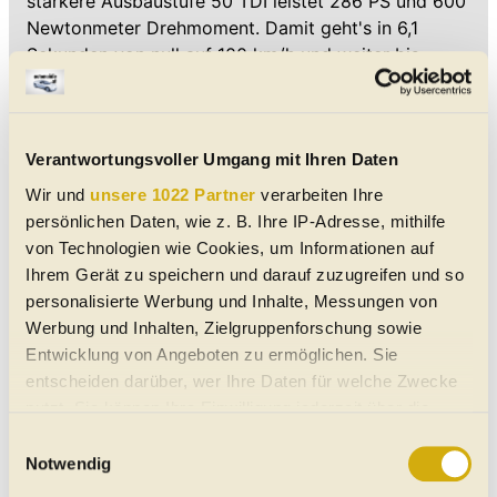
stärkere Ausbaustufe 50 TDI leistet 286 PS und 600
Newtonmeter Drehmoment. Damit geht's in 6,1
Sekunden von null auf 100 km/h und weiter bis
241 km/h Spitze.
Einziger verbliebener Benziner ist der 55 TFSI. Sein
6-Zylinder-Ottomotor mit drei Litern Hubraum und
Verantwortungsvoller Umgang mit Ihren Daten
Direkteinspritzung kommt auf 340 PS und 500 Nm.
Wir und
unsere 1022 Partner
verarbeiten Ihre
Die Eckdaten: 5,6 Sekunden von null auf 100 km/h
persönlichen Daten, wie z. B. Ihre IP-Adresse, mithilfe
und eine Höchstgeschwindigkeit von 250 km/h.
von Technologien wie Cookies, um Informationen auf
Ihrem Gerät zu speichern und darauf zuzugreifen und so
Was mit den beiden Plug-in-Hybriden 55 TFSIe und
personalisierte Werbung und Inhalte, Messungen von
60 TFSIe mit 381 und 462 PS passiert ist, bleibt
Werbung und Inhalten, Zielgruppenforschung sowie
unklar. Ihre elektrischen Reichweiten von um die 45
Entwicklung von Angeboten zu ermöglichen. Sie
Kilometer sind allerdings nicht mehr wirklich
entscheiden darüber, wer Ihre Daten für welche Zwecke
konkurrenzfähig. Abwarten, ob sie noch in
nutzt. Sie können Ihre Einwilligung jederzeit über die
optimierter Form nachgereicht werden.
Cookie-Erklärung oder durch Klicken auf das Privacy
Einwilligungsauswahl
Trigger Symbol ändern oder widerrufen
Notwendig