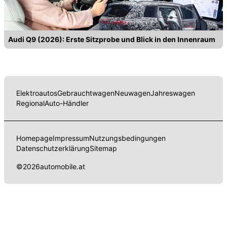
Audi Q9 (2026): Erste Sitzprobe und Blick in den Innenraum
Elektroautos
Gebrauchtwagen
Neuwagen
Jahreswagen
Regional
Auto-Händler
Homepage
Impressum
Nutzungsbedingungen
Datenschutzerklärung
Sitemap
©
2026
automobile.at