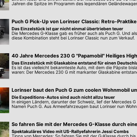
Jahren die Spitze im Programm des legendären Geländewagens
Puch G Pick-Up von Lorinser Classic: Retro-Praktike
Das Einzelstück ist gar nicht einmal übertrieben teuer
Die Mercedes G-Klasse gab es früher auch als Puch G. Und al
diese Kombination steht bei Lorinser Classic nun zum Verkauf.
40 Jahre Mercedes 230 G "Papamobil" Heiliges High
Das Einzelstück mit Glaskabine entstand für einen Deutsc
Es ist das vielleicht bekannteste Auto, mit dem die Päpste bis
waren: Der Mercedes 230 G mit markanter Glaskabine entstan
Lorinser baut den Puch G zum coolen Wohnmobil u
Die Expeditions-Autos sind auch nicht allzu teuer
In einigen Ländern, darunter der Schweiz, lief der Mercedes G
Namen Puch G. Aus Armeefahrzeugen baut Lorinser nun Wohn
So fahren Sie mit der Mercedes G-Klasse durch eine
Spektakuläres Video mit US-Rallyefahrerin Jessi Combs
Tipps von Mercedes: So fahren Sie mit der G-Klasse durch bis