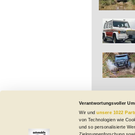
Verantwortungsvoller Um
Wir und
unsere 1022 Part
Vorbehaltlich Irrtümer,
von Technologien wie Cook
etc. beziehen sich au
Nutzungsbedingungen ke
und so personalisierte We
Zielgruppenforschung sowi