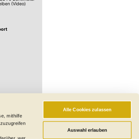
eiben (Video)
port
Alle Cookies zulassen
e, mithilfe
hswerte, Reichweiten
 zuzugreifen
den
Auswahl erlauben
darüber, wer