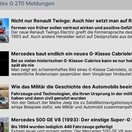
des G 270 Meldungen
Nicht nur Renault Twingo: Auch hier setzt man auf R
Formen von früher sollen vertraut wirken und positive Gef
Der neue Renault Twingo Electric greift die Formensprache de
1993 auf. Auch andere Hersteller setzt auf Designzitate aus d
Mercedes baut endlich ein neues G-Klasse Cabriole
Bei so vielen historischen G-Klasse-Cabrios kann es nur he
spät als nie
Man zeigt ein schemenhaftes Bild eines G-Klasse Cabriolets, d
wesentliche Änderungen gegenüber dem Vorgänger hindeutet.
vier Türen haben.
Wie das Militär die Geschichte des Automobils beein
Fahrzeuge und Technologien, die ihren Ursprung in der mili
haben und dann zivil genutzt wurden
Von der Geburt der Marke Jeep bis zu Satellitennavigationssys
einige Beispiele dafür, wie Militär und Automobil zusammenge
Mercedes 500 GE V8 (1993): Der einstige Super-G 
Bis 1994 wurden lediglich 446 Fahrzeuge gefertigt
Extrem teuer und extrem selten: Der Mercedes 500 GE V8 mar