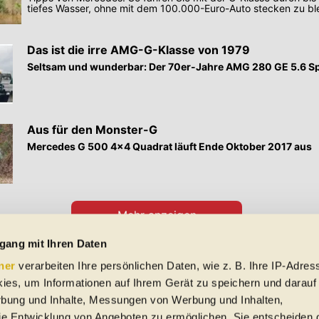
tiefes Wasser, ohne mit dem 100.000-Euro-Auto stecken zu bl
Das ist die irre AMG-G-Klasse von 1979
Seltsam und wunderbar: Der 70er-Jahre AMG 280 GE 5.6 S
Aus für den Monster-G
Mercedes G 500 4x4 Quadrat läuft Ende Oktober 2017 aus
Mehr anzeigen
Preisangaben in den Meldungen gelten für Deutschland. Quelle: Auto-News
gang mit Ihren Daten
ner
verarbeiten Ihre persönlichen Daten, wie z. B. Ihre IP-Adress
 Schreibfehler und Zwischenverkauf. Hinweis: Technische Daten, Verbrauc
ies, um Informationen auf Ihrem Gerät zu speichern und darauf
f EU-Normen sowie auf Neuwagen. automobile.at übernimmt entsprechend 
ine Gewähr für die Richtigkeit der Angaben.
rbung und Inhalte, Messungen von Werbung und Inhalten,
e Entwicklung von Angeboten zu ermöglichen. Sie entscheiden 