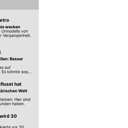
etro
ühle wecken
s Urmodells von
er Vergangenheit.
t
ißen: Besser
as auf
 Es könnte sogar
flusst hat
tärischen Welt
temen: Hier sind
funden haben.
wird 30
kierte vor 30