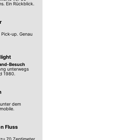
. Ein Rückblick.
r
s Pick-up. Genau
light
hland-Besuch
lang unterwegs
d 1980.
m
 unter dem
mobile.
n Fluss
 zu 70 Zentimeter