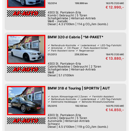
Park-Assistent hinten
Regensensor
10/2014
199.999 km
163 PS (120 kW)
€ 12.990,-
4303
St. Pantaleon-Erla
Kombi
|
Gebraucht
|
5 Türen
Schaltgetriebe
|
Hinterrad-Antrieb
Weiß - metallic
Diesel
|
4.3 l/100km
|
114
g CO
/km (komb.)
2
BMW 320 d Cabrio | *M-PAKET*
Reifendruck-Kontrolle
Lederlenkrad
LED-Tag-Fahrlicht
Armstütze
CD-Player
Park-Assistent hinten
Park-Assistent vorne
Regensensor
01/2013
259.200 km
184 PS (135 kW)
€ 13.880,-
4303
St. Pantaleon-Erla
Cabrio/Roadster
|
Gebraucht
|
2 Türen
Schaltgetriebe
|
Hinterrad-Antrieb
Weiß
Diesel
|
5.1 l/100km
BMW 318 d Touring | SPORTIV | AUT
Autom. Klimaanlage mit 2 Zonen
Fernlicht-Assistent
Reifendruck-Kontrolle
Lederlenkrad
LED-Tag-Fahrlicht
Elektrische Heckklappe
Beheizte Windschutzscheibe
Armstütze
05/2015
192.100 km
143 PS (105 kW)
€ 14.850,-
4303
St. Pantaleon-Erla
Kombi
|
Gebraucht
|
5 Türen
Automatik
|
Hinterrad-Antrieb
Schwarz
Diesel
|
4.5 l/100km
|
119
g CO
/km (komb.)
2