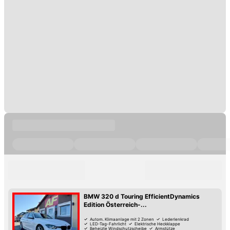
BMW 320 d Touring EfficientDynamics
Edition Österreich-...
Autom. Klimaanlage mit 2 Zonen
Lederlenkrad
LED-Tag-Fahrlicht
Elektrische Heckklappe
Beheizte Windschutzscheibe
Armstütze