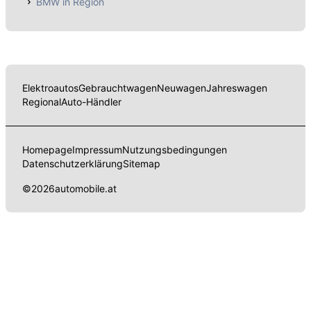
BMW in Region
Elektroautos
Gebrauchtwagen
Neuwagen
Jahreswagen
Regional
Auto-Händler
Homepage
Impressum
Nutzungsbedingungen
Datenschutzerklärung
Sitemap
©
2026
automobile.at