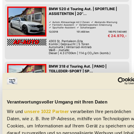
BMW 520 d Touring Aut. | SPORTLINE |
ASSISTENTEN | 20''...
Autom. Klimaanlage mit 2 Zonen
Abstands-Warnung
Fernlicht-Assistent
Verkehrszeichen-Erkennung
Spurhalte-Assistent
Schaltwippen
Reifendruck-Kontrolle
Müdigkeitserkennung
12/2018
151.400 km
190 PS (140 kW)
€ 24.970,-
4303
St. Pantaleon-Erla
Kombi
|
Gebraucht
|
5 Türen
Automatik
|
Hinterrad-Antrieb
Weiß - metallic
Diesel
|
4.3 l/100km
|
114
g CO
/km (komb.)
2
BMW 318 d Touring Aut. | PANO |
TEILLEDER-SPORT | SP...
Fernlicht-Assistent
Verkehrszeichen-Erkennung
Spurhalte-Assistent
Reifendruck-Kontrolle
Müdigkeitserkennung
Lederlenkrad
LED-Tag-Fahrlicht
LED-Scheinwerfer
09/2022
158.600 km
150 PS (110 kW)
€ 25.950,-
4303
St. Pantaleon-Erla
Verantwortungsvoller Umgang mit Ihren Daten
Kombi
|
Gebraucht
|
5 Türen
Automatik
|
Hinterrad-Antrieb
Schwarz - metallic
Diesel
|
4 l/100km
Wir und
unsere 1022 Partner
verarbeiten Ihre persönlichen
Daten, wie z. B. Ihre IP-Adresse, mithilfe von Technologien w
BMW 2er Active Tourer d | M-PAKET |
Cookies, um Informationen auf Ihrem Gerät zu speichern un
SHADOWLINE | AUT | VIRTUAL | CAM ...
darauf zuzugreifen und so personalisierte Werbung und Inhal