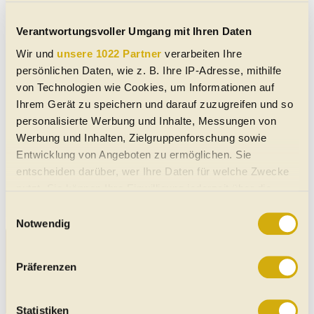
Verantwortungsvoller Umgang mit Ihren Daten
Wir und
unsere 1022 Partner
verarbeiten Ihre
persönlichen Daten, wie z. B. Ihre IP-Adresse, mithilfe
von Technologien wie Cookies, um Informationen auf
Suche Artikeln
Ihrem Gerät zu speichern und darauf zuzugreifen und so
personalisierte Werbung und Inhalte, Messungen von
Such-Tipp:
Wir haben auf unseren
Werbung und Inhalten, Zielgruppenforschung sowie
Suchplattformen für
E-Autos,
Gebrauchtwagen
Entwicklung von Angeboten zu ermöglichen. Sie
und
Neuwagen
unsere Tests und Artikel (unten auf
entscheiden darüber, wer Ihre Daten für welche Zwecke
den Seiten) jeweils zu den gewünschten Marken
nutzt. Sie können Ihre Einwilligung jederzeit über die
und Modellen zugeordnet.
Cookie-Erklärung oder durch Klicken auf das Privacy
Einwilligungsauswahl
Trigger Symbol ändern oder widerrufen
Notwendig
Wenn Sie es erlauben, würden wir auch gerne:
Präferenzen
Informationen über Ihre geografische Lage erfassen,
welche bis auf einige Meter genau sein können
Ihr Gerät durch aktives Scannen nach bestimmten
Statistiken