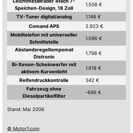
Leichtmetallräder 4fach 7-
1.508 €
Speichen-Design, 18 Zoll
TV-Tuner digital/analog
1.148 €
Comand APS
2.923 €
Mobiltelefon mit universeller
1.096 €
Schnittstelle
Abstandsregeltempomat
1.798 €
Distronic
Bi-Xenon-Scheinwerfer mit
1.618 €
aktivem Kurvenlicht
Reifendruckkontrolle
342 €
Fahrzeug ohne
-696 €
Dieselpartikelfilter
Stand: Mai 2006
© Motor1.com