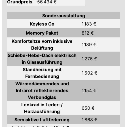
Grundpreis
56.434 €
Sonderausstattung
Keyless Go
1.183 €
Memory Paket
812 €
Komfortsitze vorn inklusive
1.189 €
Belüftung
Schiebe-Hebe-Dach elektrisch
1.276 €
in Glasausführung
Standheizung mit
1.502 €
Fernbedienung
Wärmedämmendes und
Infrarot reflektierendes
1.154 €
Verbundglas
Lenkrad in Leder-/
650 €
Holzausführung
Semiaktive Luftfederung
1.868 €