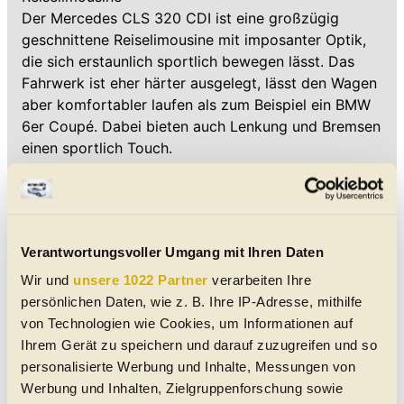
Der Mercedes CLS 320 CDI ist eine großzügig
geschnittene Reiselimousine mit imposanter Optik,
die sich erstaunlich sportlich bewegen lässt. Das
Fahrwerk ist eher härter ausgelegt, lässt den Wagen
aber komfortabler laufen als zum Beispiel ein BMW
6er Coupé. Dabei bieten auch Lenkung und Bremsen
einen sportlich Touch.
Die Laufruhe des Dieselmotors und die sehr
geringen Windgeräusche machen schnelle Fahrten
zu einer unaufgeregten Angelegenheit. Aber auch
Verantwortungsvoller Umgang mit Ihren Daten
zügige Etappen auf Landstraßen können bei freier
Straße zum Genuss werden.
Wir und
unsere 1022 Partner
verarbeiten Ihre
persönlichen Daten, wie z. B. Ihre IP-Adresse, mithilfe
Das Platzangebot des viertürigen Coupés ist zwar
von Technologien wie Cookies, um Informationen auf
auf vier Personen beschränkt, für diese aber als
Ihrem Gerät zu speichern und darauf zuzugreifen und so
reichlich zu bezeichnen. Und für alle Schöngeister:
personalisierte Werbung und Inhalte, Messungen von
Es gibt nur wenige Autos, die innen einen so
Werbung und Inhalten, Zielgruppenforschung sowie