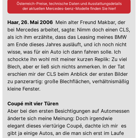
Österreich-Preise, technische Daten und Ausstattungsdetails
der aktuellen
Mercedes-benz
-Modelle finden Sie hier!
Haar, 26. Mai 2006 
Mein alter Freund Makbar, der
bei Mercedes arbeitet, sagte: Nimm doch einen CLS,
als ich ihm erzählte, dass das Leasing meines BMW
am Ende dieses Jahres ausläuft, und ich noch nicht
wisse, was für ein Auto ich dann fahren solle. Ich
schockte ihn wohl mit meiner kurzen Replik: Zu viel
Blech, aber er ließ sich nichts anmerken. In der Tat
erschien mir der CLS beim Anblick der ersten Bilder
zu panzerartig: große Blechflächen, verhältnismäßig
kleine Fenster.
Coupé mit vier Türen
Aber bei den ersten Besichtigungen auf Automessen
änderte sich meine Meinung: Doch irgendwie
elegant dieses viertürige Coupé, dachte ich mir  es
gibt ja einige Autos, an die man sich erst im Laufe