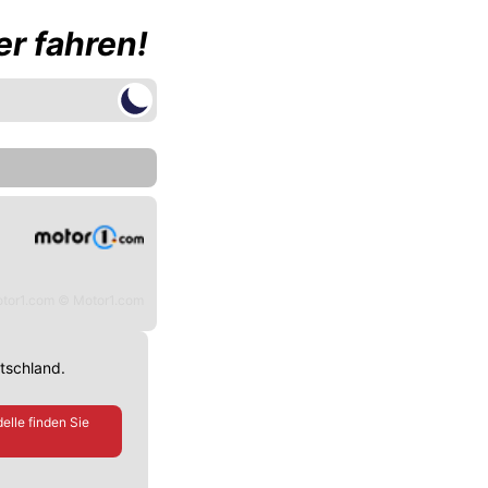
r fahren!
tor1.com © Motor1.com
utschland.
elle finden Sie