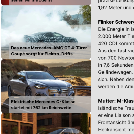
präzise Lenkung
1,92 Meter und 
Flinker Schwer
Die Energie in 
2.000 Meter Ti
420 CDI kommt 
Das neue Mercedes-AMG GT 4-Türer
Aus den fast vi
Coupé sorgt für Elektro-Drifts
von 700 Newton
in 7,6 Sekunden
Geländewagen. S
sich. Neben de
werden die Ami
Mutter: M-Klas
Elektrische Mercedes C-Klasse
startet mit 762 km Reichweite
Isländische Fra
er eine Liaison
Frontansicht äh
Heckansicht me