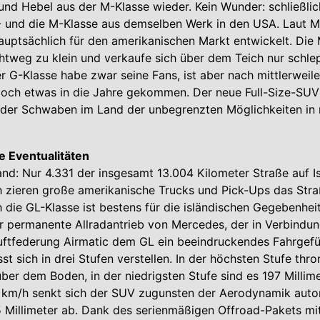
 und Hebel aus der M-Klasse wieder. Kein Wunder: schließl
R- und die M-Klasse aus demselben Werk in den USA. Laut 
auptsächlich für den amerikanischen Markt entwickelt. Die 
htweg zu klein und verkaufe sich über dem Teich nur schle
r G-Klasse habe zwar seine Fans, ist aber nach mittlerweil
och etwas in die Jahre gekommen. Der neue Full-Size-SUV 
 der Schwaben im Land der unbegrenzten Möglichkeiten in
le Eventualitäten
and: Nur 4.331 der insgesamt 13.004 Kilometer Straße auf I
ch zieren große amerikanische Trucks und Pick-Ups das Str
h die GL-Klasse ist bestens für die isländischen Gegebenhei
r permanente Allradantrieb von Mercedes, der in Verbindun
ftfederung Airmatic dem GL ein beeindruckendes Fahrgefühl
st sich in drei Stufen verstellen. In der höchsten Stufe thr
über dem Boden, in der niedrigsten Stufe sind es 197 Millim
km/h senkt sich der SUV zugunsten der Aerodynamik auto
Millimeter ab. Dank des serienmäßigen Offroad-Pakets mit