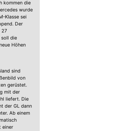
ich kommen die
Mercedes wurde
M-Klasse sei
ppend. Der
e 27
soll die
 neue Höhen
sland sind
aßenbild von
ten gerüstet.
g mit der
 liefert. Die
ont der GL dann
eter. Ab einem
matisch
 einer