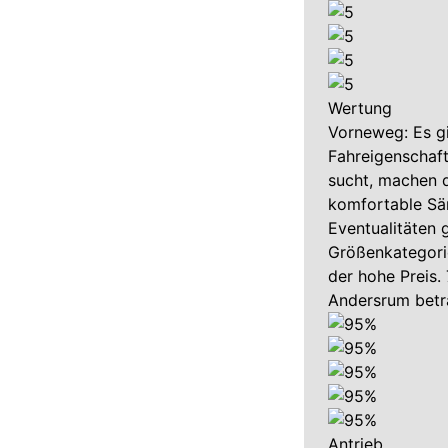
Wertung
Vorneweg: Es gi
Fahreigenschaf
sucht, machen d
komfortable Sän
Eventualitäten 
Größenkategorie
der hohe Preis.
Andersrum betra
Antrieb