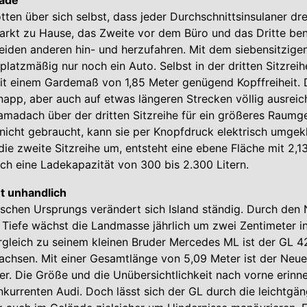
 ade
tten über sich selbst, dass jeder Durchschnittsinsulaner dr
parkt zu Hause, das Zweite vor dem Büro und das Dritte be
iden anderen hin- und herzufahren. Mit dem siebensitzige
latzmäßig nur noch ein Auto. Selbst in der dritten Sitzrei
t einem Gardemaß von 1,85 Meter genügend Kopffreiheit. Di
napp, aber auch auf etwas längeren Strecken völlig ausrei
amadach über der dritten Sitzreihe für ein größeres Raumge
e nicht gebraucht, kann sie per Knopfdruck elektrisch umge
ie zweite Sitzreihe um, entsteht eine ebene Fläche mit 2,1
ich eine Ladekapazität von 300 bis 2.300 Litern.
ht unhandlich
nischen Ursprungs verändert sich Island ständig. Durch de
 Tiefe wächst die Landmasse jährlich um zwei Zentimeter i
rgleich zu seinem kleinen Bruder Mercedes ML ist der GL 
achsen. Mit einer Gesamtlänge von 5,09 Meter ist der Neu
er. Die Größe und die Unübersichtlichkeit nach vorne erinn
urrenten Audi. Doch lässt sich der GL durch die leichtgän