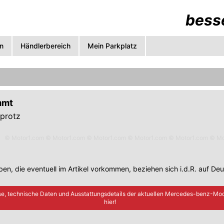
besse
n
Händlerbereich
Mein Parkplatz
mmt
protz
© Motor1.com © Motor1.com © Motor1.com © Motor1.com © Motor1.com © Mo
en, die eventuell im Artikel vorkommen, beziehen sich i.d.R. auf De
se, technische Daten und Ausstattungsdetails der aktuellen
Mercedes-benz
-Mod
hier!