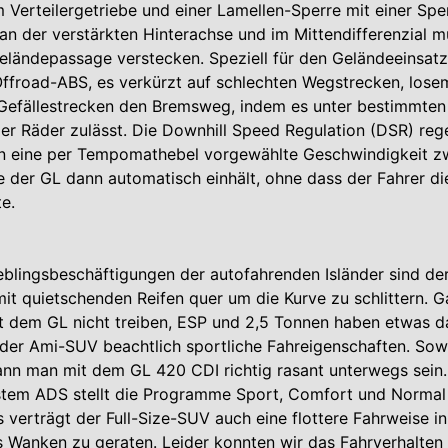
 Verteilergetriebe und einer Lamellen-Sperre mit einer Spe
an der verstärkten Hinterachse und im Mittendifferenzial m
eländepassage verstecken. Speziell für den Geländeeinsatz
ffroad-ABS, es verkürzt auf schlechten Wegstrecken, lose
Gefällestrecken den Bremsweg, indem es unter bestimmte
der Räder zulässt. Die Downhill Speed Regulation (DSR) regel
 eine per Tempomathebel vorgewählte Geschwindigkeit zw
e der GL dann automatisch einhält, ohne dass der Fahrer d
e.
eblingsbeschäftigungen der autofahrenden Isländer sind de
it quietschenden Reifen quer um die Kurve zu schlittern. G
t dem GL nicht treiben, ESP und 2,5 Tonnen haben etwas d
der Ami-SUV beachtlich sportliche Fahreigenschaften. Sow
nn man mit dem GL 420 CDI richtig rasant unterwegs sein.
m ADS stellt die Programme Sport, Comfort und Normal
verträgt der Full-Size-SUV auch eine flottere Fahrweise i
s Wanken zu geraten. Leider konnten wir das Fahrverhalten