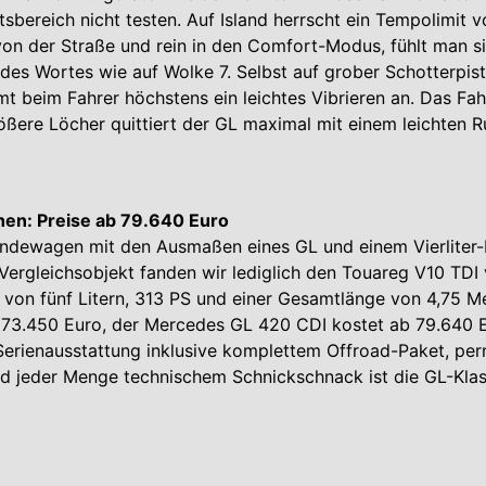
sbereich nicht testen. Auf Island herrscht ein Tempolimit 
von der Straße und rein in den Comfort-Modus, fühlt man s
des Wortes wie auf Wolke 7. Selbst auf grober Schotterpist
beim Fahrer höchstens ein leichtes Vibrieren an. Das Fah
rößere Löcher quittiert der GL maximal mit einem leichten R
en: Preise ab 79.640 Euro
ndewagen mit den Ausmaßen eines GL und einem Vierliter-
s Vergleichsobjekt fanden wir lediglich den Touareg V10 TDI
on fünf Litern, 313 PS und einer Gesamtlänge von 4,75 Me
 73.450 Euro, der Mercedes GL 420 CDI kostet ab 79.640 E
Serienausstattung inklusive komplettem Offroad-Paket, p
nd jeder Menge technischem Schnickschnack ist die GL-Klas