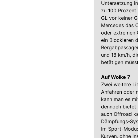
Untersetzung im
zu 100 Prozent 
GL vor keiner G
Mercedes das O
oder extremen 
ein Blockieren 
Bergabpassagen
und 18 km/h, di
betätigen müsst
Auf Wolke 7
Zwei weitere Li
Anfahren oder m
kann man es mi
dennoch bietet 
auch Offroad ka
Dämpfungs-Syste
Im Sport-Modus 
Kurven, ohne in