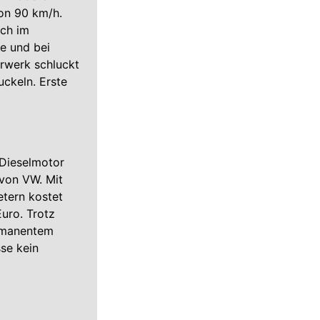
von 90 km/h.
ich im
e und bei
rwerk schluckt
uckeln. Erste
Dieselmotor
 von VW. Mit
tern kostet
uro. Trotz
ermanentem
se kein