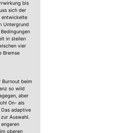
rrwirkung bis
uss sich der
 entwickelte
m Untergrund
n Bedingungen
t in steilen
ischen vier
ie Bremse
r Burnout beim
anz so wild
agegen, aber
ohl On- als
 Das adaptive
 zur Auswahl.
n engeren
 im oberen