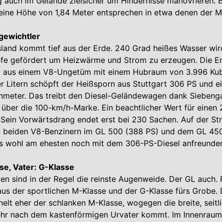
 auch im Gelände zielsicher um Hindernisse manövrieren. E
eine Höhe von 1,84 Meter entsprechen in etwa denen der M
gewichtler
Island kommt tief aus der Erde. 240 Grad heißes Wasser wir
efe gefördert um Heizwärme und Strom zu erzeugen. Die E
aus einem V8-Ungetüm mit einem Hubraum von 3.996 Kubi
er Litern schöpft der Heißsporn aus Stuttgart 306 PS und
meter. Das treibt den Diesel-Geländewagen dank Sieben
 über die 100-km/h-Marke. Ein beachtlicher Wert für einen
ein Vorwärtsdrang endet erst bei 230 Sachen. Auf der Str
n beiden V8-Benzinern im GL 500 (388 PS) und dem GL 450
s wohl am ehesten noch mit dem 306-PS-Diesel anfreunde
se, Vater: G-Klasse
uen sind in der Regel die reinste Augenweide. Der GL auch. R
 aus der sportlichen M-Klasse und der G-Klasse fürs Grobe. 
nelt eher der schlanken M-Klasse, wogegen die breite, seitl
hr nach dem kastenförmigen Urvater kommt. Im Innenraum 