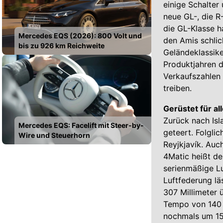
einige Schalter
neue GL-, die 
die GL-Klasse h
Mercedes EQS (2026): 800 Volt und
den Amis schlic
bis zu 926 km Reichweite
Geländeklassike
Produktjahren d
Verkaufszahlen
treiben.
Gerüstet für al
Zurück nach Isl
Mercedes EQS: Facelift mit Steer-by-
geteert. Folgli
Wire und Steuerhorn
Reyjkjavík. Auc
4Matic heißt de
serienmäßige Lu
Luftfederung läs
307 Millimeter 
Tempo von 140 
nochmals um 15 