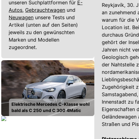
unseren Suchplattformen für
E-
Reykjavík, 30. 
Autos,
Gebrauchtwagen
und
an zunehmend au
Neuwagen
unsere Tests und
warum für die V
Artikel (unten auf den Seiten)
Location ist. B
jeweils zu den gewünschten
durchaus Gründe
Marken und Modellen
gehört der Inse
zugeordnet.
Jahren nicht ve
Geologisch gehör
der Nahtstelle 
nordamerikanisch
Lieblingsbeschä
Zugehörigkeit z
Samstagabend, t
Innenstadt zu f
Elektrische Mercedes C-Klasse wohl
Eigenschaften d
bald als C 250 und C 300 4Matic
Geländewagen a
Straßen und Pist