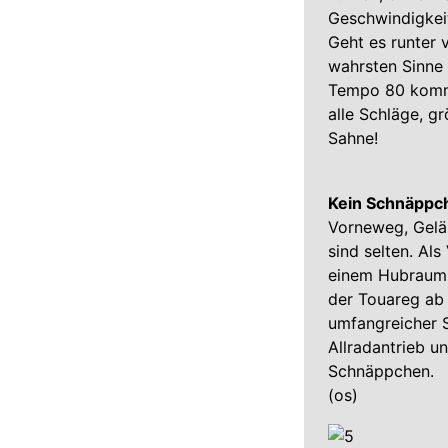
Geschwindigkeit
Geht es runter 
wahrsten Sinne 
Tempo 80 kommt 
alle Schläge, g
Sahne!
Kein Schnäppch
Vorneweg, Gelä
sind selten. Al
einem Hubraum v
der Touareg ab
umfangreicher 
Allradantrieb u
Schnäppchen.
(os)