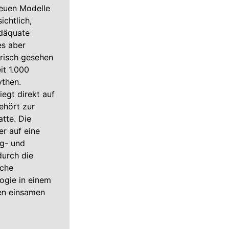
neuen Modelle
ichtlich,
adäquate
es aber
orisch gesehen
it 1.000
ythen.
iegt direkt auf
ehört zur
atte. Die
er auf eine
ag- und
durch die
sche
ogie in einem
en einsamen