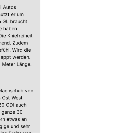
ei Autos
nutzt er um
n GL braucht
he haben
e Kniefreiheit
chend. Zudem
fühl. Wird die
klappt werden.
3 Meter Länge.
n Nachschub von
n Ost-West-
420 CDI auch
e ganze 30
ern etwas an
gige und sehr