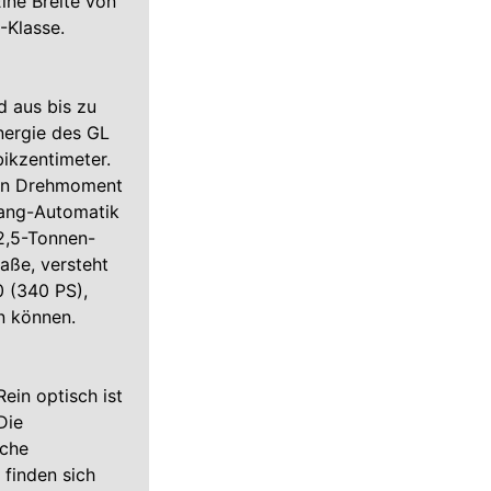
ine Breite von
-Klasse.
d aus bis zu
nergie des GL
kzentimeter.
 ein Drehmoment
gang-Automatik
 2,5-Tonnen-
aße, versteht
 (340 PS),
n können.
ein optisch ist
Die
iche
finden sich