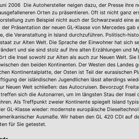
Juni 2006  Die Autohersteller neigen dazu, der Presse ihre 
sgefalleneren Orten zu präsentieren. Oft ist nicht ganz ers
orstellung zum Beispiel nicht auch der Schwarzwald eine 
ei der Präsentation der neuen GL-Klasse von Mercedes gab 
, die Veranstaltung in Island durchzuführen. Politisch-hist
lstaat zur Alten Welt. Die Sprache der Einwohner hat sich se
rändert und sie sind stolz auf ihre alten Erzählungen und M
t die Insel sowohl zur Alten als auch zur Neuen Welt. Sie l
zwischen den beiden Kontinenten. Der Westen des Landes g
en Kontinentalplatte, der Osten ist Teil der eurasischen Pl
ftigung der isländischen Jugendlichen lässt allerdings wied
ur Neuen Welt schließen: das Autocruisen. Bevorzugt Freit
reffen sich die Autonarren, um im längsten Stau der Insel 
ahren. Als Treffpunkt zweier Kontinente spiegelt Island typi
er GL-Klasse wieder: modernste europäische Dieseltechnol
merikanischer Ausmaße. Wir haben den GL 420 CDI auf d
en für Sie getestet.