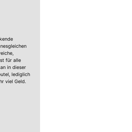
ckende
inesgleichen
eiche,
t für alle
an in dieser
tel, lediglich
r viel Geld.