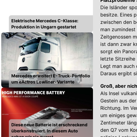
Platzprobleme
Die Isländer spo
besitze. Eines 
Elektrische Mercedes C-Klasse:
zwischen den be
Produktion in Ungarn gestartet
man zumindest p
Zeitgenossen mi
ist dann zwar k
sorgt ein Panor
letzte Sitzreih
Legt man auch d
Daraus ergibt s
Mercedes erweitert E-Truck-Portfolio
um eActros Lowliner-Variante
Groß, aber nic
Als Insel vulka
Gestein aus der
Richtung. Im Ve
um einiges gew
Zentimeter läng
Diese neue Batterie ist erschreckend
den Q7 vom Konk
überkonstruiert. In diesem Auto
sehen wir sie zuerst