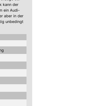
k kann der
m ein Audi-
er aber in der
ftig unbedingt
ung