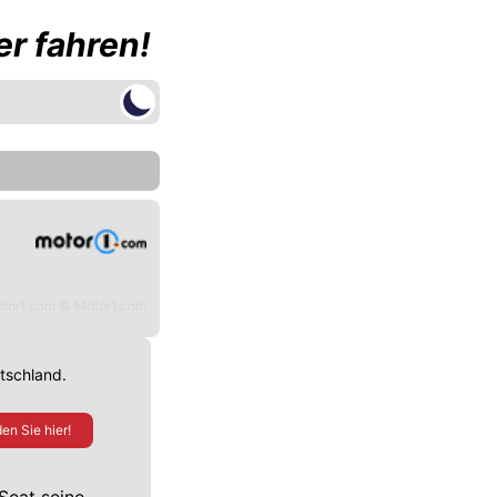
r fahren!
tor1.com © Motor1.com
utschland.
en Sie hier!