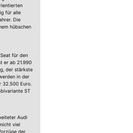
ientierten
g für alle
ahrer. Die
einem hübschen
 Seat für den
st er ab 21.990
g, der stärkste
werden in der
ar 32.500 Euro.
bivariante ST
eiteter Audi
icht viel
Vorzüge der