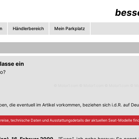
besse
n
Händlerbereich
Mein Parkplatz
klasse ein
so?
© Motor1.com © Motor1.com © Motor1.com © Mo
en, die eventuell im Artikel vorkommen, beziehen sich i.d.R. auf De
reise, technische Daten und Ausstattungsdetails der aktuellen
Seat
-Modelle find