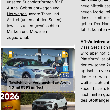
Marbella (Span
unseren Suchplattformen für
E-
neue Mittelklas
Autos,
Gebrauchtwagen
und
neuen Modellrei
Neuwagen
unsere Tests und
dass sie mit dem
Artikel (unten auf den Seiten)
gehen. Der Name
jeweils zu den gewünschten
fährt, konnten w
Marken und Modellen
zugeordnet.
A4-Anleihen we
Dass Seat sich 
wird aber höfl
Plattform" ist o
der zwischen 20
optisch zu versc
das Heck wurde
weiter nach un
Tatsächlicher Verbrauch: Seat Arona
1.0 mit 95 PS im Test
Facelifts sein. 
nach hinten gez
des Stoßfängers