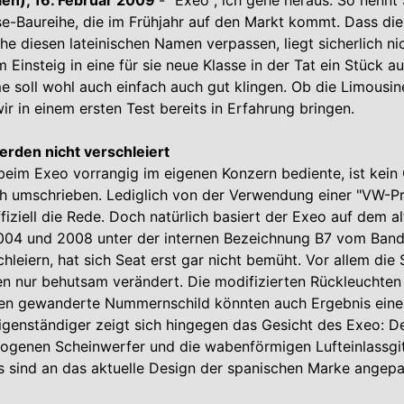
ien), 16. Februar 2009
- "Exeo", ich gehe heraus: So nennt
se-Baureihe, die im Frühjahr auf den Markt kommt. Dass die
he diesen lateinischen Namen verpassen, liegt sicherlich ni
 Einsteig in eine für sie neue Klasse in der Tat ein Stück a
 soll wohl auch einfach auch gut klingen. Ob die Limousin
ir in einem ersten Test bereits in Erfahrung bringen.
rden nicht verschleiert
beim Exeo vorrangig im eigenen Konzern bediente, ist kein
ich umschrieben. Lediglich von der Verwendung einer "VW-
ffiziell die Rede. Doch natürlich basiert der Exeo auf dem a
04 und 2008 unter der internen Bezeichnung B7 vom Band l
hleiern, hat sich Seat erst gar nicht bemüht. Vor allem die 
n nur behutsam verändert. Die modifizierten Rückleuchten
ten gewanderte Nummernschild könnten auch Ergebnis eine
Eigenständiger zeigt sich hingegen das Gesicht des Exeo: Der
ogenen Scheinwerfer und die wabenförmigen Lufteinlassgit
 sind an das aktuelle Design der spanischen Marke angepa