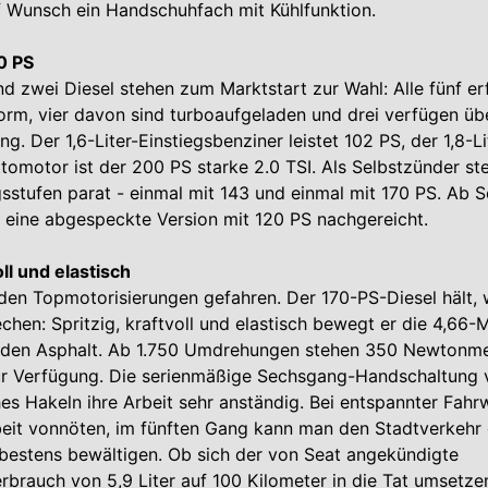
f Wunsch ein Handschuhfach mit Kühlfunktion.
0 PS
nd zwei Diesel stehen zum Marktstart zur Wahl: Alle fünf erf
m, vier davon sind turboaufgeladen und drei verfügen übe
ng. Der 1,6-Liter-Einstiegsbenziner leistet 102 PS, der 1,8-L
ttomotor ist der 200 PS starke 2.0 TSI. Als Selbstzünder st
gsstufen parat - einmal mit 143 und einmal mit 170 PS. Ab
 eine abgespeckte Version mit 120 PS nachgereicht.
oll und elastisch
iden Topmotorisierungen gefahren. Der 170-PS-Diesel hält, 
chen: Spritzig, kraftvoll und elastisch bewegt er die 4,66-
 den Asphalt. Ab 1.750 Umdrehungen stehen 350 Newtonme
 Verfügung. Die serienmäßige Sechsgang-Handschaltung ve
hes Hakeln ihre Arbeit sehr anständig. Bei entspannter Fahrw
beit vonnöten, im fünften Gang kann man den Stadtverkehr
bestens bewältigen. Ob sich der von Seat angekündigte
rbrauch von 5,9 Liter auf 100 Kilometer in die Tat umsetzen