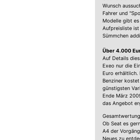
Wunsch aussuche
Fahrer und "Spor
Modelle gibt es 
Aufpreisliste i
Sümmchen addi
Über 4.000 Eur
Auf Details die
Exeo nur die Ein
Euro erhältlich
Benziner kostet
günstigsten Var
Ende März 2009 
das Angebot er
Gesamtwertun
Ob Seat es gern
A4 der Vorgänge
Neues zu entdec