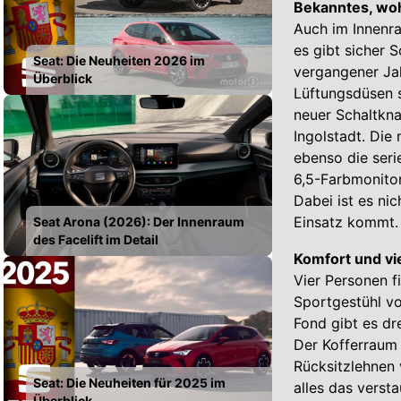
Bekanntes, wo
Auch im Innenra
es gibt sicher 
Seat: Die Neuheiten 2026 im
vergangener Jah
Überblick
Lüftungsdüsen s
neuer Schaltkn
Ingolstadt. Die
ebenso die ser
6,5-Farbmonitor
Dabei ist es ni
Einsatz kommt. 
Seat Arona (2026): Der Innenraum
des Facelift im Detail
Komfort und vie
Vier Personen f
Sportgestühl vo
Fond gibt es dr
Der Kofferraum 
Rücksitzlehnen 
Seat: Die Neuheiten für 2025 im
alles das verst
Überblick