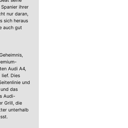
 Seat seine
 Spanier ihrer
cht nur daran,
us sich heraus
e auch gut
 Geheimnis,
Premium-
lten Audi A4,
ief. Dies
Seitenlinie und
 und das
s Audi-
 Grill, die
ter unterhalb
sst.