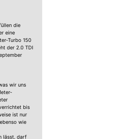
üllen die
r eine
iter-Turbo 150
eht der 2.0 TDI
 September
was wir uns
Meter-
ter
rrichtet bis
eise ist nur
 ebenso wie
 lässt, darf