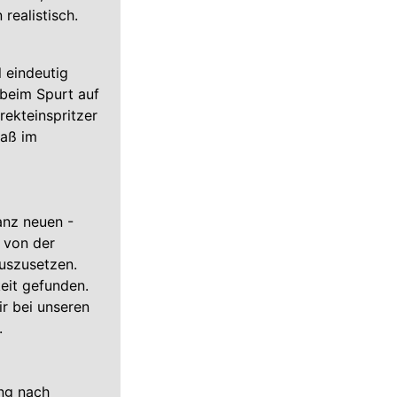
realistisch.
 eindeutig
 beim Spurt auf
rekteinspritzer
paß im
anz neuen -
 von der
auszusetzen.
eit gefunden.
r bei unseren
.
ung nach