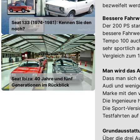
bezweifelt werd
Bessere Fahrwe
Seat 133 (1974-1981): Kennen Sie den
Der 200 PS star
noch?
bessere Fahrwer
Tempo 100 auch 
sehr sportlich 
Vergleich zum 1
Man wird das A
Dass man sich e
Seat Ibiza: 40 Jahre und fünf
Generationen im Rückblick
Audi und wenige
Marke mit den v
Die Ingenieure 
Die Sport-Versi
Testfahrten au
Grundausstatt
Über die drei A