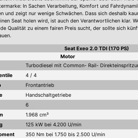
ermarke: In Sachen Verarbeitung, Komfort und Fahrdynami
n und zeigt nur wenige Schwächen. Dass sich deshalb kau
inen Seat holen wird, ist auch den Verantwortlichen klar. W
ide Qualität zu einem fairen Preis sucht, der sollte sich kün
auen.
Seat Exeo 2.0 TDI (170 PS)
Motor
Turbodiesel mit Common- Rail- Direkteinspritz
entile
4 / 4
b
Frontantrieb
e
Handschaltgetriebe
6
m
1.968 cm³
g
125 kW bei 4.200 U/min
oment
350 Nm bei 1.750 bis 2.500 U/min