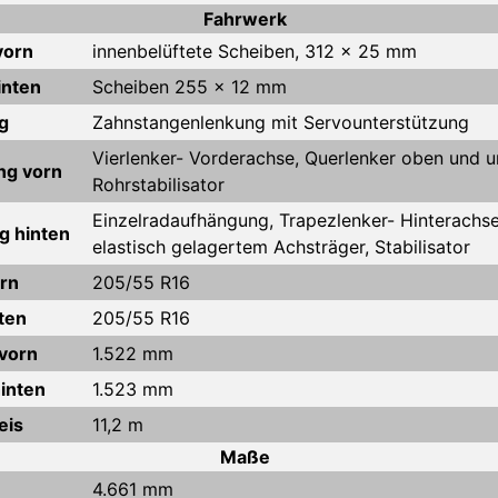
Fahrwerk
vorn
innenbelüftete Scheiben, 312 x 25 mm
inten
Scheiben 255 x 12 mm
g
Zahnstangenlenkung mit Servounterstützung
Vierlenker- Vorderachse, Querlenker oben und u
ng vorn
Rohrstabilisator
Einzelradaufhängung, Trapezlenker- Hinterachse
g hinten
elastisch gelagertem Achsträger, Stabilisator
rn
205/55 R16
ten
205/55 R16
vorn
1.522 mm
inten
1.523 mm
eis
11,2 m
Maße
4.661 mm