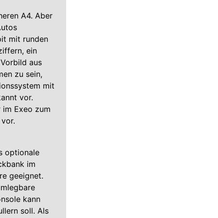
heren A4. Aber
Autos
it mit runden
ffern, ein
Vorbild aus
men zu sein,
ionssystem mit
annt vor.
er im Exeo zum
 vor.
s optionale
ückbank im
re geeignet.
 umlegbare
onsole kann
lern soll. Als