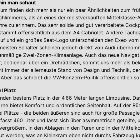
hin man schaut
um finden sich mehr als nur ein paar Ähnlichkeiten zum frü
Schlimmeres, als an eines der meistverkauften Mittelklasse-
re zu erinnern. Das sehr solide und gut verarbeitete Cockp
tammt offensichtlich aus dem A4 Cabriolet. Andere Tachozi
auf und ein großes Seat-Logo unterscheiden den Exeo vom 
 meisten Schalter scheinen jedoch direkt von Audi übernom
ienmäßige Zwei-Zonen-Klimaanlage. Auch das neue Navigat
, bedienbar über ein Drehrädchen, kommt uns mehr als bek
cht immer der allerneuste Stand von Design und Technik, d
Aber das schreibt die VW-Konzern-Politik offensichtlich so
l Platz
inden bestens Platz in der 4,66 Meter langen Limousine. Da
rne bietet Komfort und ordentlichen Seitenhalt. Auf der R
ei Plätze - die beiden äußeren sind auch für große Passagie
fasst 460 Liter und lässt sich über asymmetrisch geteilte,
vergrößern. In den Ablagen in den Türen und in der Mittelk
aut werden, was an Kleinkram eben nicht durchs Fahrzeug kul