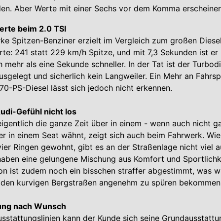
en. Aber Werte mit einer Sechs vor dem Komma erscheinen 
rte beim 2.0 TSI
ke Spitzen-Benziner erzielt im Vergleich zum großen Diesel
te: 241 statt 229 km/h Spitze, und mit 7,3 Sekunden ist er
mehr als eine Sekunde schneller. In der Tat ist der Turbodi
ausgelegt und sicherlich kein Langweiler. Ein Mehr an Fahrs
70-PS-Diesel lässt sich jedoch nicht erkennen.
udi-Gefühl nicht los
igentlich die ganze Zeit über in einem - wenn auch nicht g
r in einem Seat wähnt, zeigt sich auch beim Fahrwerk. Wie
ier Ringen gewohnt, gibt es an der Straßenlage nicht viel 
haben eine gelungene Mischung aus Komfort und Sportlichk
on ist zudem noch ein bisschen straffer abgestimmt, was wi
f den kurvigen Bergstraßen angenehm zu spüren bekommen
ung nach Wunsch
usstattungslinien kann der Kunde sich seine Grundausstatt