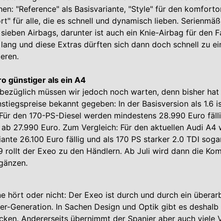
n: "Reference" als Basisvariante, "Style" für den komfortor
t" für alle, die es schnell und dynamisch lieben. Serienmäßi
sieben Airbags, darunter ist auch ein Knie-Airbag für den F
st lang und diese Extras dürften sich dann doch schnell zu 
eren.
o günstiger als ein A4
sbezüglich müssen wir jedoch noch warten, denn bisher hat
stiegspreise bekannt gegeben: In der Basisversion als 1.6 i
. Für den 170-PS-Diesel werden mindestens 28.990 Euro fälli
 ab 27.990 Euro. Zum Vergleich: Für den aktuellen Audi A4 
iante 26.100 Euro fällig und als 170 PS starker 2.0 TDI sog
rollt der Exeo zu den Händlern. Ab Juli wird dann die Kom
gänzen.
g
e hört oder nicht: Der Exeo ist durch und durch ein überarb
r-Generation. In Sachen Design und Optik gibt es deshalb n
ken. Andererseits übernimmt der Spanier aber auch viele 