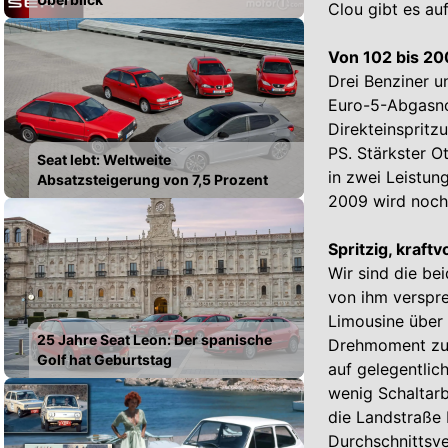
Clou gibt es au
Von 102 bis 20
Drei Benziner u
Euro-5-Abgasnor
Direkteinspritzu
PS. Stärkster O
Seat lebt: Weltweite
in zwei Leistun
Absatzsteigerung von 7,5 Prozent
2009 wird noch
Spritzig, kraftv
Wir sind die be
von ihm verspre
Limousine über
25 Jahre Seat Leon: Der spanische
Drehmoment zur
Golf hat Geburtstag
auf gelegentlic
wenig Schaltar
die Landstraße 
Durchschnittsve