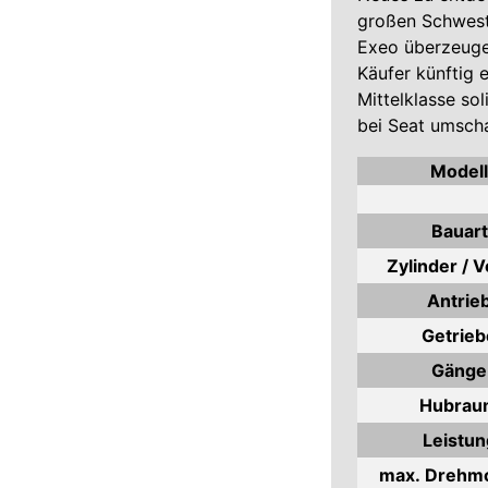
großen Schwest
Exeo überzeuge
Käufer künftig e
Mittelklasse sol
bei Seat umsch
Modell
Bauart
Zylinder / V
Antrie
Getrieb
Gänge
Hubrau
Leistun
max. Drehm