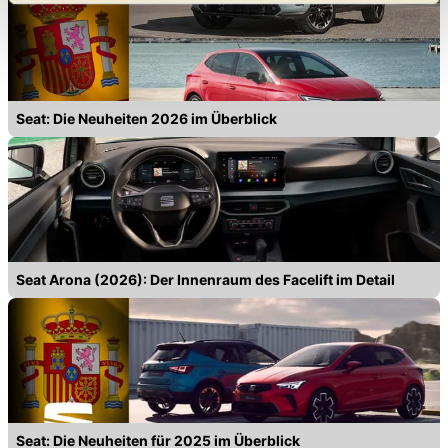
geben. Bitte beachten Sie, dass durch eine
Einschränkung womöglich nicht mehr alle
Funktionalitäten der Website zur Verfügung stehen. Sie
können die Einstellungen jederzeit in unserer
Datenschutzerklärung
anpassen.
Seat: Die Neuheiten 2026 im Überblick
Seat Arona (2026): Der Innenraum des Facelift im Detail
Seat: Die Neuheiten für 2025 im Überblick