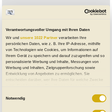
Verantwortungsvoller Umgang mit Ihren Daten
Wir und
unsere 1022 Partner
verarbeiten Ihre
persönlichen Daten, wie z. B. Ihre IP-Adresse, mithilfe
von Technologien wie Cookies, um Informationen auf
Ihrem Gerät zu speichern und darauf zuzugreifen und so
personalisierte Werbung und Inhalte, Messungen von
Werbung und Inhalten, Zielgruppenforschung sowie
Entwicklung von Angeboten zu ermöglichen. Sie
entscheiden darüber, wer Ihre Daten für welche Zwecke
nutzt. Sie können Ihre Einwilligung jederzeit über die
Suche Artikeln
Cookie-Erklärung oder durch Klicken auf das Privacy
Einwilligungsauswahl
Trigger Symbol ändern oder widerrufen
Notwendig
Such-Tipp:
Wir haben auf unseren
Suchplattformen für
E-Autos,
Gebrauchtwagen
Wenn Sie es erlauben, würden wir auch gerne: