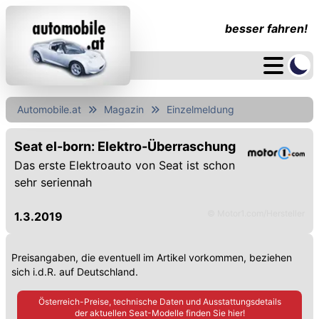
besser fahren!
Automobile.at
Magazin
Einzelmeldung
Seat el-born: Elektro-Überraschung
Das erste Elektroauto von Seat ist schon
sehr seriennah
© Motor1.com/Hersteller
1.3.2019
Preisangaben, die eventuell im Artikel vorkommen, beziehen
sich i.d.R. auf Deutschland.
Österreich-Preise, technische Daten und Ausstattungsdetails
der aktuellen
Seat
-Modelle finden Sie hier!