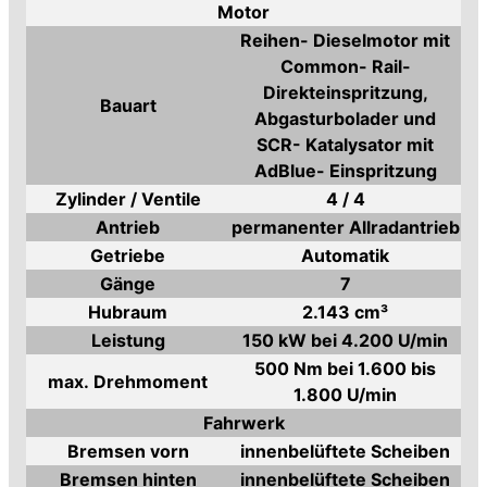
Motor
Reihen- Dieselmotor mit
Common- Rail-
Direkteinspritzung,
Bauart
Abgasturbolader und
SCR- Katalysator mit
AdBlue- Einspritzung
Zylinder / Ventile
4 / 4
Antrieb
permanenter Allradantrieb
Getriebe
Automatik
Gänge
7
Hubraum
2.143 cm³
Leistung
150 kW bei 4.200 U/min
500 Nm bei 1.600 bis
max. Drehmoment
1.800 U/min
Fahrwerk
Bremsen vorn
innenbelüftete Scheiben
Bremsen hinten
innenbelüftete Scheiben