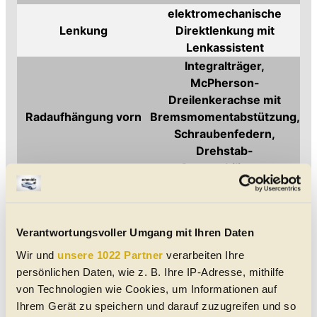
elektromechanische
Lenkung
Direktlenkung mit
Lenkassistent
Integralträger,
McPherson-
Dreilenkerachse mit
Radaufhängung vorn
Bremsmomentabstützung,
Schraubenfedern,
Drehstab-
Querstabilisator
Raumlenkerachse,
Radaufhängung hinten
Fahrschemel, Drehstab-
Querstabilisator
Verantwortungsvoller Umgang mit Ihren Daten
Räder vorn
235/60 R 17, 7,5 J x 17
Wir und
unsere 1022 Partner
verarbeiten Ihre
Räder hinten
235/60 R 17, 7,5 J x 17
persönlichen Daten, wie z. B. Ihre IP-Adresse, mithilfe
Spurweite vorn
1.574 mm
von Technologien wie Cookies, um Informationen auf
Spurweite hinten
1.597 mm
Ihrem Gerät zu speichern und darauf zuzugreifen und so
Wendekreis
11,5 m