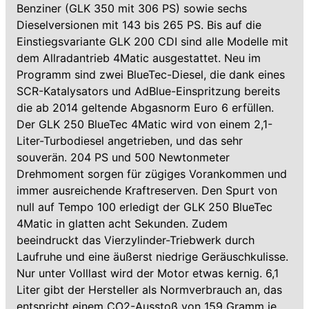
Benziner (GLK 350 mit 306 PS) sowie sechs
Dieselversionen mit 143 bis 265 PS. Bis auf die
Einstiegsvariante GLK 200 CDI sind alle Modelle mit
dem Allradantrieb 4Matic ausgestattet. Neu im
Programm sind zwei BlueTec-Diesel, die dank eines
SCR-Katalysators und AdBlue-Einspritzung bereits
die ab 2014 geltende Abgasnorm Euro 6 erfüllen.
Der GLK 250 BlueTec 4Matic wird von einem 2,1-
Liter-Turbodiesel angetrieben, und das sehr
souverän. 204 PS und 500 Newtonmeter
Drehmoment sorgen für zügiges Vorankommen und
immer ausreichende Kraftreserven. Den Spurt von
null auf Tempo 100 erledigt der GLK 250 BlueTec
4Matic in glatten acht Sekunden. Zudem
beeindruckt das Vierzylinder-Triebwerk durch
Laufruhe und eine äußerst niedrige Geräuschkulisse.
Nur unter Volllast wird der Motor etwas kernig. 6,1
Liter gibt der Hersteller als Normverbrauch an, das
entspricht einem CO2-Ausstoß von 159 Gramm je