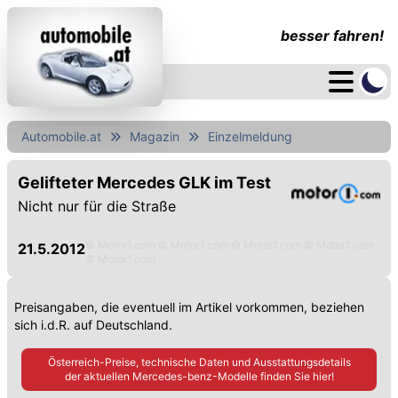
besser fahren!
Automobile.at
Magazin
Einzelmeldung
Gelifteter Mercedes GLK im Test
Nicht nur für die Straße
© Motor1.com © Motor1.com © Motor1.com © Motor1.com
21.5.2012
© Motor1.com
Preisangaben, die eventuell im Artikel vorkommen, beziehen
sich i.d.R. auf Deutschland.
Österreich-Preise, technische Daten und Ausstattungsdetails
der aktuellen
Mercedes-benz
-Modelle finden Sie hier!