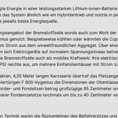
gte Energie in einer leistungsstarken Lithium-Ionen-Batteri
e das System ähnlich wie ein Hybridantrieb und nutzte in je
e jeweils beste Energiequelle.
rgieangebot der Brennstoffzelle wurde auch zum Wohl der 
ius genutzt. Beispielsweise kühlten oder wärmten die Cup
em Strom aus dem umweltfreundlichen Aggregat. Über eine
n sich Elektrogeräte auf normalem Spannungsniveau betrei
ie Brennstoffzelle auch als mobiles Kraftwerk: Ihre elektris
S) reichte aus, um mehrere Einfamilienhäuser mit Strom z
kten, 4,35 Meter langen Karosserie übertraf das Platzang
viertürigen F 600 Hygenius die Dimensionen der Oberklass
rder- und Fondsitzen betrug großzügige 95 Zentimeter und
arer Fondeinzelsitze nochmals um bis zu 40 Zentimeter ve
n Technik waren die Rückenlehnen des Beifahrersitzes und 