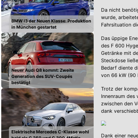
Da nicht benöti
wurde, arbeitet
BMW i3 der Neuen Klasse: Produktion
Fahrsituation di
in München gestartet
Das üppige Ene
des F 600 Hygen
Getränke mit d
Steckdose ließe
Bedarf diente d
Neuer Audi Q8 kommt: Zweite
von 66 kW (90 P
Generation des SUV-Coupés
bestätigt
Trotz der kompa
Innenraum des 
zwischen den Vo
dank verschiebb
Elektrische Mercedes C-Klasse wohl
Dank einer neue
bald als C 250 und C 300 4Matic