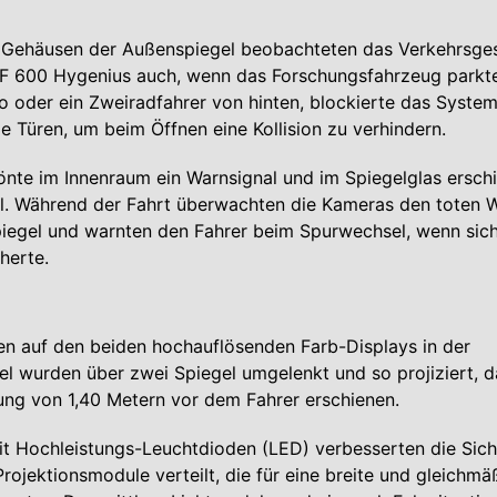
 Gehäusen der Außenspiegel beobachteten das Verkehrsg
 F 600 Hygenius auch, wenn das Forschungsfahrzeug parkte
o oder ein Zweiradfahrer von hinten, blockierte das Syste
ie Türen, um beim Öffnen eine Kollision zu verhindern.
tönte im Innenraum ein Warnsignal und im Spiegelglas erschi
. Während der Fahrt überwachten die Kameras den toten W
iegel und warnten den Fahrer beim Spurwechsel, wenn sich
herte.
en auf den beiden hochauflösenden Farb-Displays in der
el wurden über zwei Spiegel umgelenkt und so projiziert, d
nung von 1,40 Metern vor dem Fahrer erschienen.
t Hochleistungs-Leuchtdioden (LED) verbesserten die Sich
Projektionsmodule verteilt, die für eine breite und gleichmä