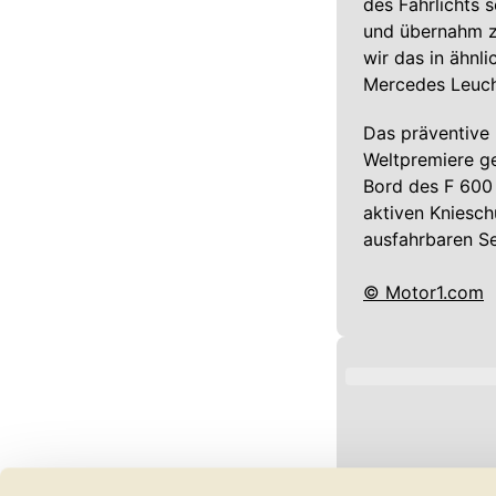
des Fahrlichts 
und übernahm zu
wir das in ähnli
Mercedes Leuch
Das präventive
Weltpremiere gef
Bord des F 600 
aktiven Kniesch
ausfahrbaren Se
© Motor1.com