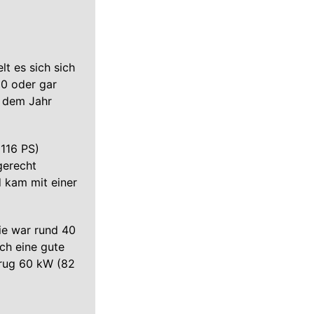
lt es sich sich
10 oder gar
s dem Jahr
(116 PS)
gerecht
 kam mit einer
ie war rund 40
rch eine gute
trug 60 kW (82