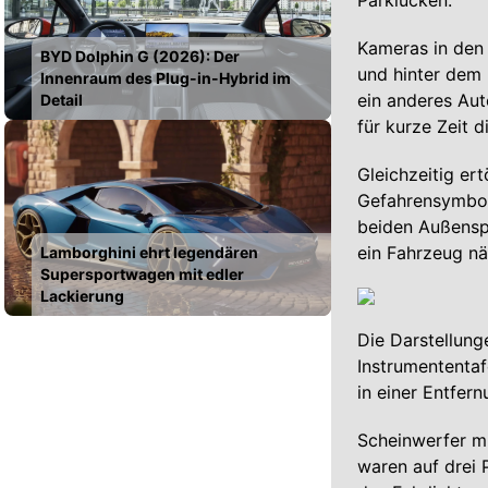
Parklücken.
Kameras in den
BYD Dolphin G (2026): Der
und hinter dem
Innenraum des Plug-in-Hybrid im
ein anderes Aut
Detail
für kurze Zeit d
Gleichzeitig er
Gefahrensymbol
beiden Außensp
ein Fahrzeug nä
Lamborghini ehrt legendären
Supersportwagen mit edler
Lackierung
Die Darstellung
Instrumententaf
in einer Entfer
Scheinwerfer mi
waren auf drei 