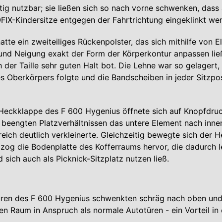
tig nutzbar; sie ließen sich so nach vorne schwenken, dass
OFIX-Kindersitze entgegen der Fahrtrichtung eingeklinkt w
hatte ein zweiteiliges Rückenpolster, das sich mithilfe von 
 und Neigung exakt der Form der Körperkontur anpassen lie
h der Taille sehr guten Halt bot. Die Lehne war so gelagert,
Oberkörpers folgte und die Bandscheiben in jeder Sitzpos
 Heckklappe des F 600 Hygenius öffnete sich auf Knopfdru
 beengten Platzverhältnissen das untere Element nach inne
ich deutlich verkleinerte. Gleichzeitig bewegte sich der 
zog die Bodenplatte des Kofferraums hervor, die dadurch l
 sich auch als Picknick-Sitzplatz nutzen ließ.
üren des F 600 Hygenius schwenkten schräg nach oben un
hen Raum in Anspruch als normale Autotüren - ein Vorteil in