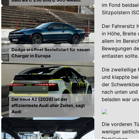
im Fond beidsei
Sitzpolstern IS
Der Fahrersitz 
in Höhe, Breite
allem im Bereic
Bewegungen des 
Dodge eröffnet Bestellstart für neuen
entlasten sollte.
Charger in Europa
Die zweiteilige
und klappte bei
der Schwenkbere
nach unten und 
beladen war und
Der neue A2 (2026) ist der
effizienteste Audi aller Zeiten, sagt
Audi
Die vorderen T
weniger seitlic