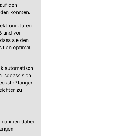
 auf den
erden konnten.
Elektromotoren
ß und vor
 dass sie den
ition optimal
ck automatisch
n, sodass sich
Heckstoßfänger
eichter zu
d nahmen dabei
 engen