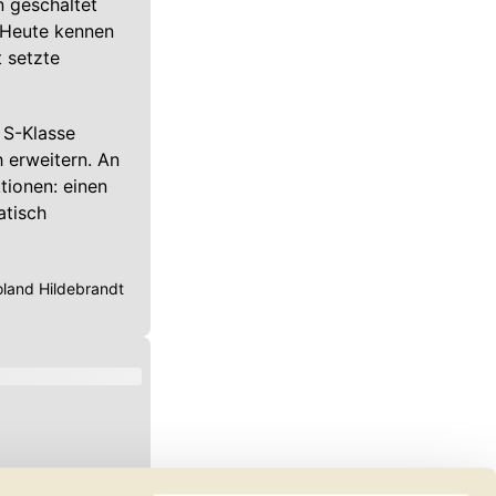
n geschaltet
 Heute kennen
t setzte
 S-Klasse
h erweitern. An
tionen: einen
atisch
land Hildebrandt