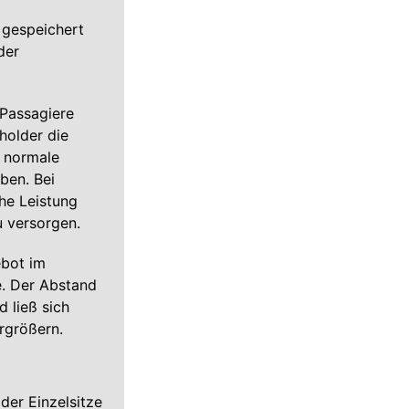
e gespeichert
der
Passagiere
holder die
 normale
ben. Bei
che Leistung
u versorgen.
ebot im
e. Der Abstand
 ließ sich
rgrößern.
der Einzelsitze