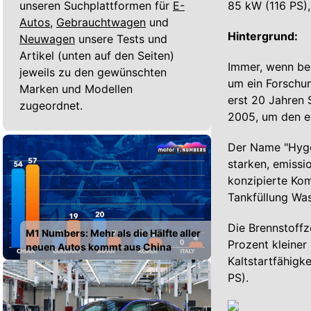
unseren Suchplattformen für
E-
85 kW (116 PS),
Autos,
Gebrauchtwagen
und
Hintergrund:
Neuwagen
unsere Tests und
Artikel (unten auf den Seiten)
Immer, wenn be
jeweils zu den gewünschten
um ein Forschun
Marken und Modellen
erst 20 Jahren
zugeordnet.
2005, um den e
Der Name "Hygen
starken, emissi
konzipierte Kom
Tankfüllung Was
Die Brennstoffz
M1 Numbers: Mehr als die Hälfte aller
Prozent kleiner 
neuen Autos kommt aus China
Kaltstartfähigk
PS).