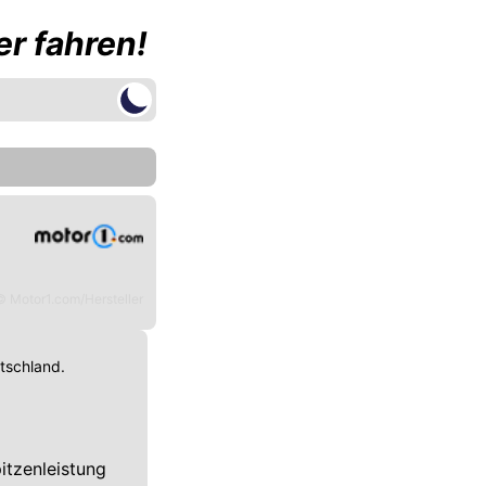
r fahren!
© Motor1.com/Hersteller
utschland.
itzenleistung