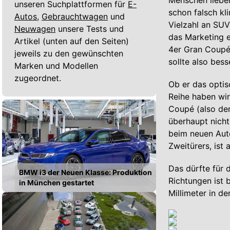
Menschen lieben
unseren Suchplattformen für
E-
schon falsch kl
Autos,
Gebrauchtwagen
und
Vielzahl an SU
Neuwagen
unsere Tests und
das Marketing e
Artikel (unten auf den Seiten)
4er Gran Coupé!
jeweils zu den gewünschten
sollte also bess
Marken und Modellen
zugeordnet.
Ob er das optis
Reihe haben wir
Coupé (also der
überhaupt nicht
beim neuen Auto
Zweitürers, ist 
Das dürfte für 
BMW i3 der Neuen Klasse: Produktion
Richtungen ist
in München gestartet
Millimeter in de