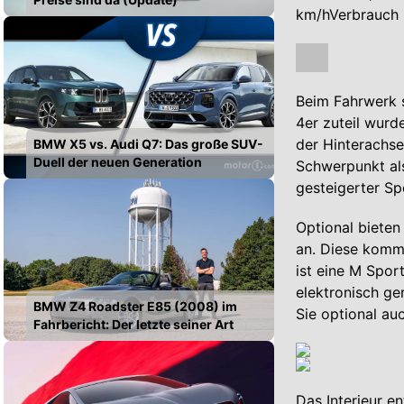
km/hVerbrauch (W
Beim Fahrwerk 
4er zuteil wurd
der Hinterachse
BMW X5 vs. Audi Q7: Das große SUV-
Duell der neuen Generation
Schwerpunkt al
gesteigerter Spo
Optional biete
an. Diese komme
ist eine M Spor
elektronisch ge
BMW Z4 Roadster E85 (2008) im
Sie optional au
Fahrbericht: Der letzte seiner Art
Das Interieur e