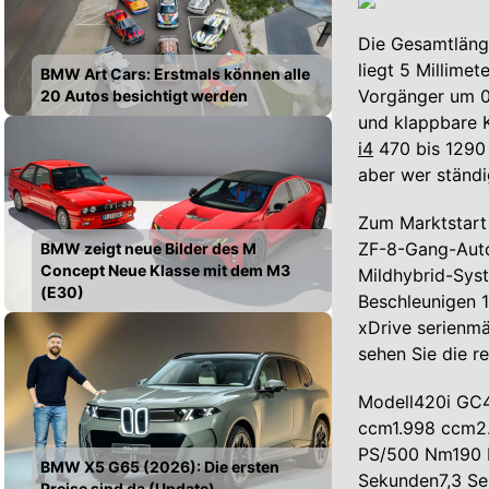
Die Gesamtläng
liegt 5 Millime
BMW Art Cars: Erstmals können alle
Vorgänger um 0
20 Autos besichtigt werden
und klappbare K
i4
470 bis 1290 L
aber wer ständi
Zum Marktstart 
ZF-8-Gang-Autom
BMW zeigt neue Bilder des M
Concept Neue Klasse mit dem M3
Mildhybrid-Syst
(E30)
Beschleunigen 1
xDrive serienmä
sehen Sie die r
Modell420i GC
ccm1.998 ccm2
PS/500 Nm190 
BMW X5 G65 (2026): Die ersten
Sekunden7,3 S
Preise sind da (Update)