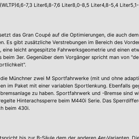
LTP)6,6-7,3 Liter6,8-7,6 Liter8,0-8,5 Liter4,8-5,4 Liter5,1-
setzt das Gran Coupé auf die Optimierungen, die auch dem
en. Es gibt zusätzliche Verstrebungen im Bereich des Vord
, eine leicht angespitzte Fahrwerksgeometrie und einen et
s beim 3er. Gegenüber dem Vorgänger spricht man von "deu
rtlichkeit".
n die Münchner zwei M Sportfahrwerke (mit und ohne adapt
n im Paket mit einer variablen Sportlenkung. Ebenfalls ge
tbremsanlage zu haben. Sportfahrwerk und -Bremse sind wi
regelte Hinterachssperre beim M440i Serie. Das Sperrdiffer
ch beim 430i.
ntspricht bis zur B-Säule dem der anderen 4er-Varianten. Di