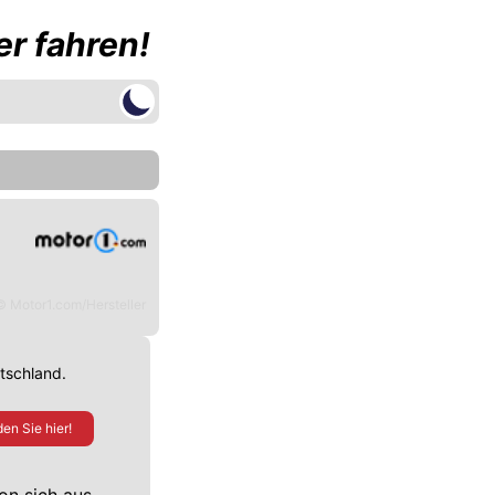
r fahren!
© Motor1.com/Hersteller
utschland.
en Sie hier!