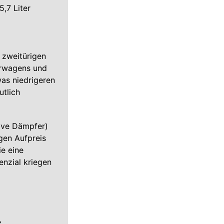
5,7 Liter
 zweitürigen
erwagens und
was niedrigeren
tlich
ive Dämpfer)
gen Aufpreis
e eine
enzial kriegen
e