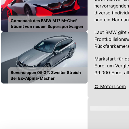
hervorragenden 
diverse (Indivi
und ein Harma
Comeback des BMW M1? M-Chef
träumt von neuem Supersportwagen
Laut BMW gibt e
Frontkollisions
Rückfahrkamera,
Markstart für d
Euro. um Vergle
39.000 Euro, al
Bovensiepen 05 GT: Zweiter Streich
der Ex-Alpina-Macher
© Motor1.com