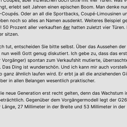
 Coupés, aber inzwischen doch bitte mit vier Türen. Was v
ingt, erlebt seit Jahren einen epischen Boom. Man denke nur
V-Coupés. Oder an all die Sportbacks, Coupé-Limousinen u
ben noch so alles an Namen ausdenkt. Weiteres Beispiel g
 50 Prozent aller verkauften
4er
hatten zuletzt vier Türen.
er sitzen.
ch tut, entscheiden Sie bitte selbst. Über das Aussehen der
 nun weiß Gott genug diskutiert. Ich gebe zu, dass das ers
 Vorgänger) spontan zum Verkaufshit mutierte, überrascht
. Das Ding ist wunderschön. Und ich kann mir auch vorstell
 ganz ähnlich laufen wird. Er erbt ja all die anziehenden 
aber in allen Belangen wesentlich praktischer.
die neue Generation erst recht gelten, denn das Wachstum in
 beträchtlich. Gegenüber dem Vorgängermodell legt der G2
r Länge, 27 Millimeter in der Breite und 53 Millimeter in der