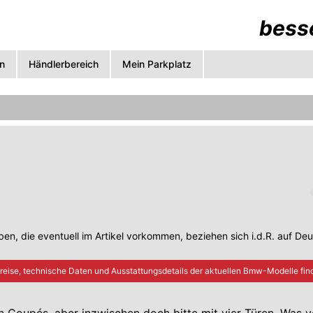
besse
n
Händlerbereich
Mein Parkplatz
en, die eventuell im Artikel vorkommen, beziehen sich i.d.R. auf De
reise, technische Daten und Ausstattungsdetails der aktuellen
Bmw
-Modelle find