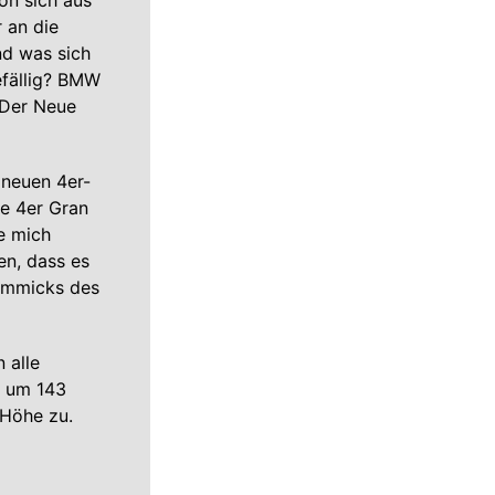
on sich aus
 an die
nd was sich
efällig? BMW
 Der Neue
 neuen 4er-
te 4er Gran
e mich
en, dass es
Gimmicks des
 alle
6 um 143
 Höhe zu.