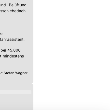
und -Belüftung,
lasschiebedach
ne
fahrassistent.
 bei 45.800
t mindestens
or:
Stefan Wagner