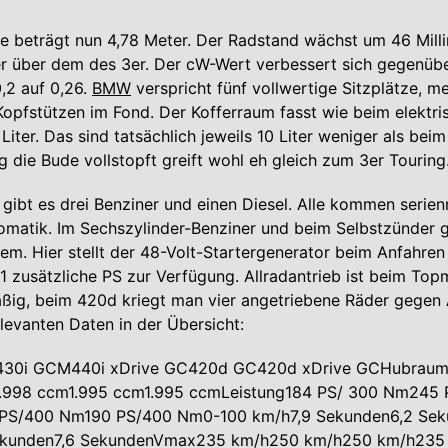
e beträgt nun 4,78 Meter. Der Radstand wächst um 46 Mill
ter über dem des 3er. Der cW-Wert verbessert sich gegenü
,2 auf 0,26.
BMW
verspricht fünf vollwertige Sitzplätze, me
opfstützen im Fond. Der Kofferraum fasst wie beim elektri
iter. Das sind tatsächlich jeweils 10 Liter weniger als bei
g die Bude vollstopft greift wohl eh gleich zum 3er Touring
gibt es drei Benziner und einen Diesel. Alle kommen serie
atik. Im Sechszylinder-Benziner und beim Selbstzünder gi
em. Hier stellt der 48-Volt-Startergenerator beim Anfahren
1 zusätzliche PS zur Verfügung. Allradantrieb ist beim To
ßig, beim 420d kriegt man vier angetriebene Räder gegen A
elevanten Daten in der Übersicht:
430i GCM440i xDrive GC420d GC420d xDrive GCHubraum
.998 ccm1.995 ccm1.995 ccmLeistung184 PS/ 300 Nm245
PS/400 Nm190 PS/400 Nm0-100 km/h7,9 Sekunden6,2 Sek
ekunden7,6 SekundenVmax235 km/h250 km/h250 km/h235