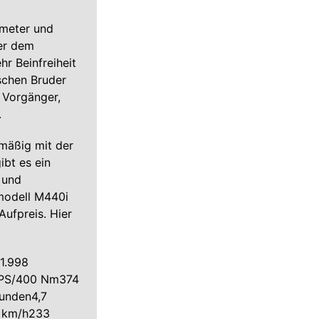
imeter und
ber dem
hr Beinfreiheit
schen Bruder
m Vorgänger,
.
nmäßig mit der
bt es ein
 und
pmodell M440i
ufpreis. Hier
1.998
 PS/400 Nm374
unden4,7
 km/h233