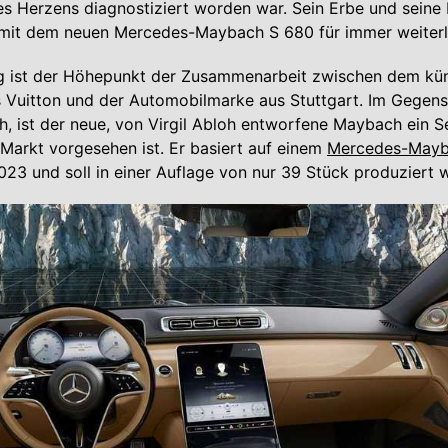
 Herzens diagnostiziert worden war. Sein Erbe und seine 
mit dem neuen Mercedes-Maybach S 680 für immer weiterle
g ist der Höhepunkt der Zusammenarbeit zwischen dem kün
s Vuitton und der Automobilmarke aus Stuttgart. Im Gegen
, ist der neue, von Virgil Abloh entworfene Maybach ein S
Markt vorgesehen ist. Er basiert auf einem
Mercedes-Mayb
23 und soll in einer Auflage von nur 39 Stück produziert 