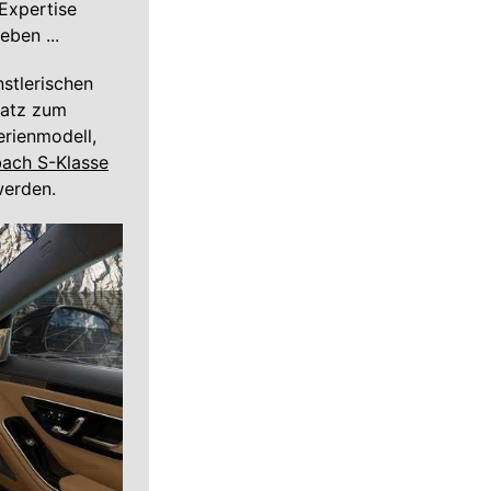
Expertise
ben ...
stlerischen
satz zum
erienmodell,
ach S-Klasse
werden.