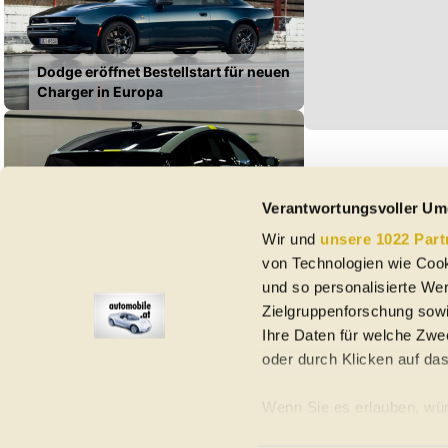
Dodge eröffnet Bestellstart für neuen
Charger in Europa
Verantwortungsvoller Um
Der neue A2 (2026) ist der
Wir und
unsere 1022 Part
effizienteste Audi aller Zeiten, sagt
von Technologien wie Cook
Audi
und so personalisierte We
Zielgruppenforschung sowi
Ihre Daten für welche Zwec
oder durch Klicken auf da
Elektroautos
Gebrauchtwagen
Neuwagen
Jahreswagen
Regional
A
Wenn Sie es erlauben, wür
Informationen über Ih
Homepage
Impressum
Nutzungsbedingungen
Datenschutzerklär