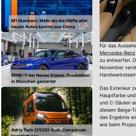
M1 Numbers: Mehr als die Hälfte aller
neuen Autos kommt aus China
Für das Ausseh
Mercedes-Benz
zu entwerfen. D
November versta
Handwerksteam 
BMW i3 der Neuen Klasse: Produktion
in München gestartet
Das Exterieur z
Hauptfarbe und
und C-Säulen au
diesem Beige-To
das Ergebnis wi
wie beim Proje
Adria Twin (2026): Kult-Campervan
komplett neu