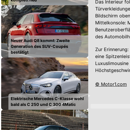
Das Interieur f
Türverkleidunge
Bildschirm oben
Mittelkonsole: 
Benutzeroberflä
des Automobilher
Neuer Audi Q8 kommt: Zweite
Generation des SUV-Coupés
Zur Erinnerung:
bestätigt
eine Spitzenlei
Luxuslimousine 
Höchstgeschwind
© Motor1.com
Elektrische Mercedes C-Klasse wohl
bald als C 250 und C 300 4Matic