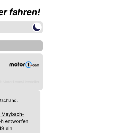
r fahren!
© Motor1.com/Hersteller
utschland.
t Maybach-
oh entworfen
19 ein