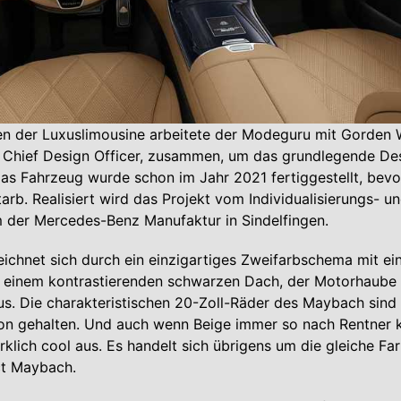
en der Luxuslimousine arbeitete der Modeguru mit Gorden 
Chief Design Officer, zusammen, um das grundlegende De
as Fahrzeug wurde schon im Jahr 2021 fertiggestellt, bevo
rb. Realisiert wird das Projekt vom Individualisierungs- u
der Mercedes-Benz Manufaktur in Sindelfingen.
eichnet sich durch ein einzigartiges Zweifarbschema mit ei
 einem kontrastierenden schwarzen Dach, der Motorhaube 
s. Die charakteristischen 20-Zoll-Räder des Maybach sind 
n gehalten. Und auch wenn Beige immer so nach Rentner kl
rklich cool aus. Es handelt sich übrigens um die gleiche F
ct Maybach.