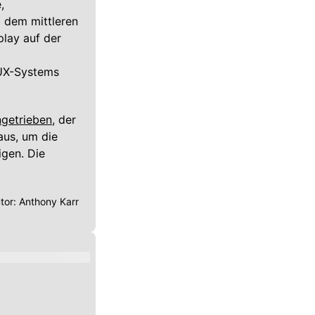
,
b dem mittleren
play auf der
BUX-Systems
ngetrieben
, der
aus, um die
gen. Die
tor:
Anthony Karr