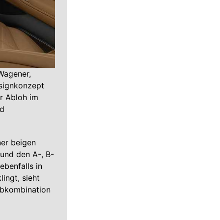
Wagener,
signkonzept
r Abloh im
nd
ner beigen
und den A-, B-
ebenfalls in
ingt, sieht
arbkombination