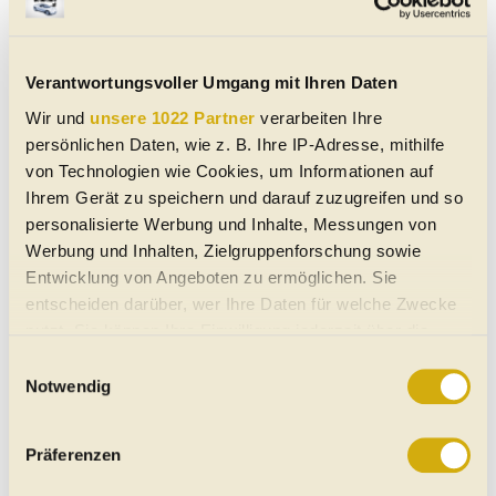
spezielle Ölkühlung. Außerdem unterstützt der
Antriebsstrang BaaS-Batterietauschsysteme (Battery
as a Service). Die Elektronik unterstützt Over-the-
Air-Updates.
Verantwortungsvoller Umgang mit Ihren Daten
Wir und
unsere 1022 Partner
verarbeiten Ihre
persönlichen Daten, wie z. B. Ihre IP-Adresse, mithilfe
von Technologien wie Cookies, um Informationen auf
Ihrem Gerät zu speichern und darauf zuzugreifen und so
personalisierte Werbung und Inhalte, Messungen von
Werbung und Inhalten, Zielgruppenforschung sowie
Entwicklung von Angeboten zu ermöglichen. Sie
entscheiden darüber, wer Ihre Daten für welche Zwecke
nutzt. Sie können Ihre Einwilligung jederzeit über die
Cookie-Erklärung oder durch Klicken auf das Privacy
Einwilligungsauswahl
Trigger Symbol ändern oder widerrufen
Notwendig
Mr. Zhu Jun, Deputy Chief Engineer von SAIC Motor,
Wenn Sie es erlauben, würden wir auch gerne:
sagt: "Bei dem von SAIC Motor entwickelten 'ONE
Präferenzen
Informationen über Ihre geografische Lage erfassen,
PACK'-Batteriesystem ist die Projektionsfläche aller
welche bis auf einige Meter genau sein können