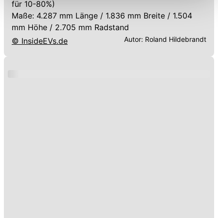
für 10-80%)
Funktionalitäten der Website zur Verfügung stehen. Sie
Maße: 4.287 mm Länge / 1.836 mm Breite / 1.504
können die Einstellungen jederzeit in unserer
mm Höhe / 2.705 mm Radstand
Datenschutzerklärung
anpassen.
Autor:
Roland Hildebrandt
© InsideEVs.de