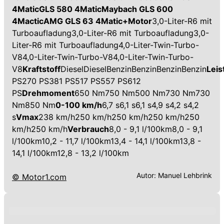
4Matic
GLS 580 4Matic
Maybach GLS 600
4Mactic
AMG GLS 63 4Matic+
Motor
3,0-Liter-R6 mit
Turboaufladung3,0-Liter-R6 mit Turboaufladung3,0-
Liter-R6 mit Turboaufladung4,0-Liter-Twin-Turbo-
V84,0-Liter-Twin-Turbo-V84,0-Liter-Twin-Turbo-
V8
Kraftstoff
DieselDieselBenzinBenzinBenzinBenzin
Leis
PS270 PS381 PS517 PS557 PS612
PS
Drehmoment
650 Nm750 Nm500 Nm730 Nm730
Nm850 Nm
0-100 km/h
6,7 s6,1 s6,1 s4,9 s4,2 s4,2
s
Vmax
238 km/h250 km/h250 km/h250 km/h250
km/h250 km/h
Verbrauch
8,0 - 9,1 l/100km8,0 - 9,1
l/100km10,2 - 11,7 l/100km13,4 - 14,1 l/100km13,8 -
14,1 l/100km12,8 - 13,2 l/100km
Autor:
Manuel Lehbrink
© Motor1.com