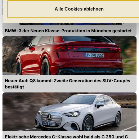
verarbeitet, für die Sie uns Ihr Einverständnis geben. Bitte
beachten Sie, dass durch eine Einschränkung womöglich nic
Alle Cookies ablehnen
mehr alle Funktionalitäten der Website zur Verfügung stehen.
können die Einstellungen jederzeit in unserer
BMW i3 der Neuen Klasse: Produktion in München gestartet
Datenschutzerklärung
anpassen.
Neuer Audi Q8 kommt: Zweite Generation des SUV-Coupés
bestätigt
Elektrische Mercedes C-Klasse wohl bald als C 250 und C