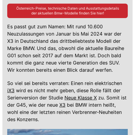
Österreich-Preise, technische Daten und Ausstattungsdetails
der aktuellen
Bmw
-Modelle finden Sie hier!
Es passt gut zum Namen: Mit rund 10.600
Neuzulassungen von Januar bis Mai 2024 war der
X3 in Deutschland das drittbeliebteste Modell der
Marke BMW. Und das, obwohl die aktuelle Baureihe
G01 schon seit 2017 auf dem Markt ist. Doch bald
kommt die ganz neue vierte Generation des SUV.
Wir konnten bereits einen Blick darauf werfen.
So viel sei bereits verraten: Einen rein elektrischen
iX3
wird es nicht mehr geben, diese Rolle fällt der
Serienversion der Studie
Neue Klasse X
zu. Somit ist
der G45, wie der neue
X3
bei BMW intern heißt,
wohl eine der letzten reinen Verbrenner-Neuheiten
des Konzerns.