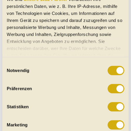
persönlichen Daten, wie z. B. Ihre IP-Adresse, mithilfe
von Technologien wie Cookies, um Informationen auf
Ihrem Gerät zu speichern und darauf zuzugreifen und so
personalisierte Werbung und Inhalte, Messungen von
Werbung und Inhalten, Zielgruppenforschung sowie
Entwicklung von Angeboten zu ermöglichen. Sie
entscheiden darüber, wer Ihre Daten für welche Zwecke
nutzt. Sie können Ihre Einwilligung jederzeit über die
Cookie-Erklärung oder durch Klicken auf das Privacy
Einwilligungsauswahl
Trigger Symbol ändern oder widerrufen
Notwendig
Wenn Sie es erlauben, würden wir auch gerne:
Antriebe
Präferenzen
Informationen über Ihre geografische Lage erfassen,
welche bis auf einige Meter genau sein können
Wie inzwischen bei neuen Autos üblich, kommt der
Ihr Gerät durch aktives Scannen nach bestimmten
Statistiken
Plug-in-Hybrid mit deutlich gesteigerter elektrischer
Merkmalen (Fingerprinting) identifizieren
Reichweite.
Erfahren Sie mehr darüber, wie Ihre persönlichen Daten
Marketing
Das Antriebssystem des BMW X3 30e xDrive
verarbeitet werden, und legen Sie Ihre Präferenzen im