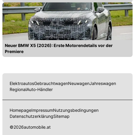
Neuer BMW X5 (2026): Erste Motorendetails vor der
Premiere
Elektroautos
Gebrauchtwagen
Neuwagen
Jahreswagen
Regional
Auto-Händler
Homepage
Impressum
Nutzungsbedingungen
Datenschutzerklärung
Sitemap
©
2026
automobile.at