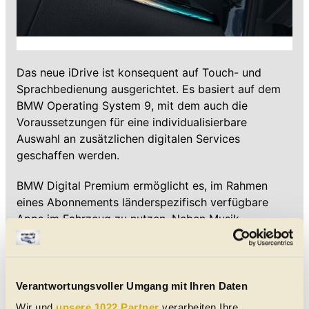
Das neue iDrive ist konsequent auf Touch- und
Sprachbedienung ausgerichtet. Es basiert auf dem
BMW Operating System 9, mit dem auch die
Voraussetzungen für eine individualisierbare
Auswahl an zusätzlichen digitalen Services
geschaffen werden.
BMW Digital Premium ermöglicht es, im Rahmen
eines Abonnements länderspezifisch verfügbare
Apps im Fahrzeug zu nutzen. Neben Musik-
Streaming zählen dazu auch vielfältige Video-
Streaming-Optionen. Serienmäßig steht eine
Smartphone-Integration mit Apple CarPlay und
Android Auto zur Verfügung.
Verantwortungsvoller Umgang mit Ihren Daten
Wir und
unsere 1022 Partner
verarbeiten Ihre