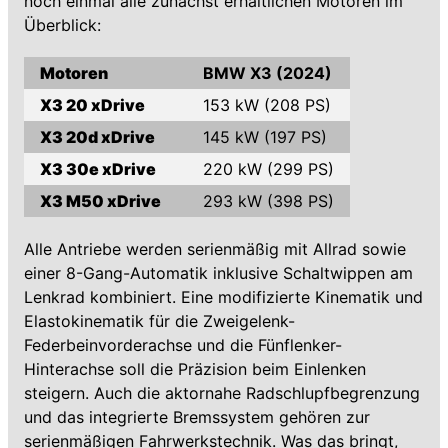
noch einmal alle zunächst erhältlichen Motoren im
Überblick:
Motoren
BMW X3 (2024)
X3 20 xDrive
153 kW (208 PS)
X3 20d xDrive
145 kW (197 PS)
X3 30e xDrive
220 kW (299 PS)
X3 M50 xDrive
293 kW (398 PS)
Alle Antriebe werden serienmäßig mit Allrad sowie
einer 8-Gang-Automatik inklusive Schaltwippen am
Lenkrad kombiniert. Eine modifizierte Kinematik und
Elastokinematik für die Zweigelenk-
Federbeinvorderachse und die Fünflenker-
Hinterachse soll die Präzision beim Einlenken
steigern. Auch die aktornahe Radschlupfbegrenzung
und das integrierte Bremssystem gehören zur
serienmäßigen Fahrwerkstechnik. Was das bringt,