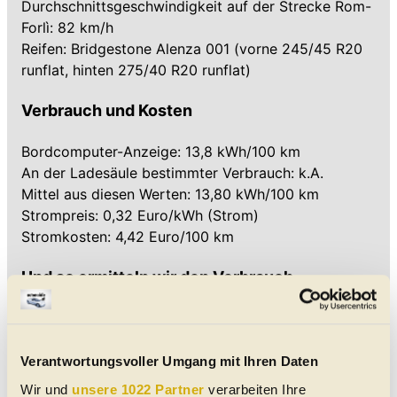
Durchschnittsgeschwindigkeit auf der Strecke Rom-
Forlì: 82 km/h
Reifen: Bridgestone Alenza 001 (vorne 245/45 R20
runflat, hinten 275/40 R20 runflat)
Verbrauch und Kosten
Bordcomputer-Anzeige: 13,8 kWh/100 km
An der Ladesäule bestimmter Verbrauch: k.A.
Mittel aus diesen Werten: 13,80 kWh/100 km
Strompreis: 0,32 Euro/kWh (Strom)
Stromkosten: 4,42 Euro/100 km
Und so ermitteln wir den Verbrauch
Wenn Sie einen Freund nach dem Verbrauch
seines Autos fragen, nennt er Ihnen wahrscheinlich
einen Wert, der keinen Anspruch auf
Verantwortungsvoller Umgang mit Ihren Daten
Wissenschaftlichkeit erhebt. Vielleicht hat er den
Wir und
unsere 1022 Partner
verarbeiten Ihre