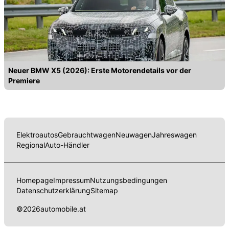
Neuer BMW X5 (2026): Erste Motorendetails vor der
Premiere
Elektroautos
Gebrauchtwagen
Neuwagen
Jahreswagen
Regional
Auto-Händler
Homepage
Impressum
Nutzungsbedingungen
Datenschutzerklärung
Sitemap
©
2026
automobile.at