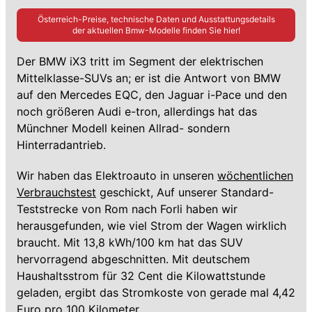
Österreich-Preise, technische Daten und Ausstattungsdetails
der aktuellen
Bmw
-Modelle finden Sie hier!
Der BMW iX3 tritt im Segment der elektrischen
Mittelklasse-SUVs an; er ist die Antwort von BMW
auf den Mercedes EQC, den Jaguar i-Pace und den
noch größeren Audi e-tron, allerdings hat das
Münchner Modell keinen Allrad- sondern
Hinterradantrieb.
Wir haben das Elektroauto in unseren
wöchentlichen
Verbrauchstest
geschickt, Auf unserer Standard-
Teststrecke von Rom nach Forli haben wir
herausgefunden, wie viel Strom der Wagen wirklich
braucht. Mit 13,8 kWh/100 km hat das SUV
hervorragend abgeschnitten. Mit deutschem
Haushaltsstrom für 32 Cent die Kilowattstunde
geladen, ergibt das Stromkoste von gerade mal 4,42
Euro pro 100 Kilometer.