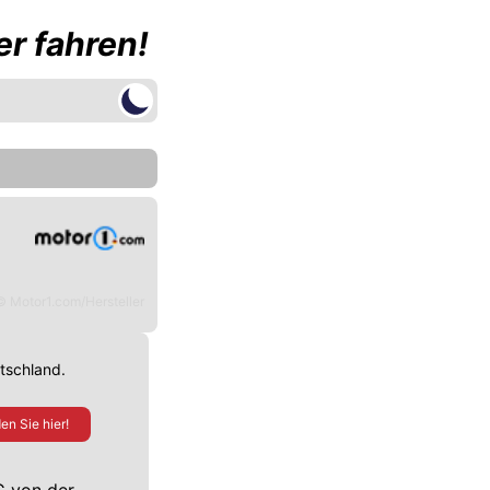
r fahren!
© Motor1.com/Hersteller
utschland.
en Sie hier!