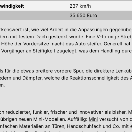
windigkeit
237 km/h
35.650 Euro
enswert ist, wie viel Arbeit in die Anpassungen gegenübe
ern mit festem Dach gesteckt wurde. Eine V-förmige Stre
Höhe der Vordersitze macht das Auto steifer. Generell ha
Vorgänger an Steifigkeit zugelegt, was dem Handling dur
lls für die etwas breitere vordere Spur, die direktere Lenk
Federn und Dämpfer, welche die Reaktionsschnelligkeit des 
en.
ch reduzierter, funkier, frischer und innovativer als bisher. 
 übrigen neuen Mini-Modellen. Auffällig:
Mini
versucht von d
nfachen Materialien an Türen, Handschuhfach und Co. mit e