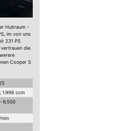
ter Hubraum -
S, im von uns
it 231 PS
vertrauen die
hwerere
enen Cooper S
25
; 1.998 ccm
- 6.500
/min