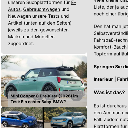
Viele kleine Ca
unseren Suchplattformen für
E-
Liste, der ja au
Autos,
Gebrauchtwagen
und
noch einer übri
Neuwagen
unsere Tests und
Artikel (unten auf den Seiten)
Den hat man jet
jeweils zu den gewünschten
Selbstverständl
Marken und Modellen
Fahrspaß-techni
zugeordnet.
Komfort-Bäuchl
Topform aufläuft
Springen Sie di
Interieur | Fahr
Was ist das?
Mini Cooper C Dreitürer (2026) im
Test: Ein echter Baby-BMW?
Es ist durchaus
den Aceman un
Fall. Zudem nut
Plattformen für