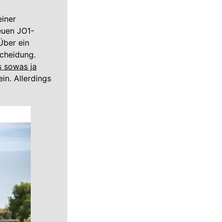
einer
euen JO1-
Über ein
scheidung.
s sowas ja
in. Allerdings