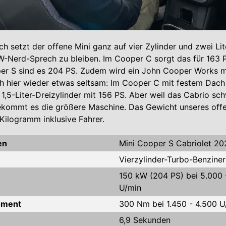
h setzt der offene Mini ganz auf vier Zylinder und zwei Li
-Nerd-Sprech zu bleiben. Im Cooper C sorgt das für 163 P
r S sind es 204 PS. Zudem wird ein John Cooper Works m
 hier wieder etwas seltsam: Im Cooper C mit festem Dach 
n 1,5-Liter-Dreizylinder mit 156 PS. Aber weil das Cabrio sc
ekommt es die größere Maschine. Das Gewicht unseres off
 Kilogramm inklusive Fahrer.
en
Mini Cooper S Cabriolet 20
Vierzylinder-Turbo-Benziner
150 kW (204 PS) bei 5.000 
U/min
oment
300 Nm bei 1.450 - 4.500 U
6,9 Sekunden