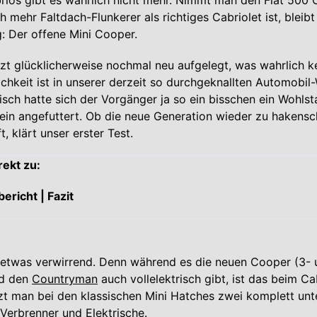
brios gibt es wahrlich nicht mehr. Nimmt man den Fiat 500 
ch mehr Faltdach-Flunkerer als richtiges Cabriolet ist, bleibt
g: Der offene Mini Cooper.
zt glücklicherweise nochmal neu aufgelegt, was wahrlich k
ichkeit ist in unserer derzeit so durchgeknallten Automobil-
sch hatte sich der Vorgänger ja so ein bisschen ein Wohls
ein angefuttert. Ob die neue Generation wieder zu hakens
, klärt unser erster Test.
rekt zu:
bericht | Fazit
 etwas verwirrend. Denn während es die neuen Cooper (3- u
d den
Countryman
auch vollelektrisch gibt, ist das beim Ca
zt man bei den klassischen Mini Hatches zwei komplett unt
 Verbrenner und Elektrische.