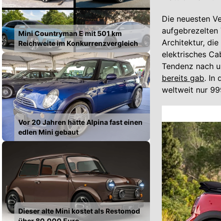
Die neuesten Ve
aufgebrezelten 
Mini Countryman E mit 501 km
Architektur, di
Reichweite im Konkurrenzvergleich
elektrisches Ca
Tendenz nach u
bereits gab
. In
weltweit nur 9
Vor 20 Jahren hätte Alpina fast einen
edlen Mini gebaut
Dieser alte Mini kostet als Restomod
über 80.000 Euro