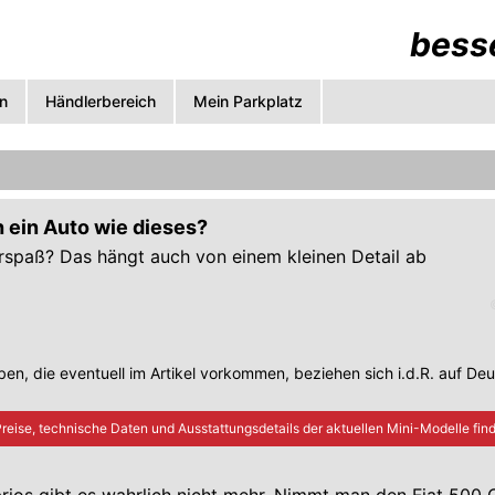
besse
n
Händlerbereich
Mein Parkplatz
 ein Auto wie dieses?
hrspaß? Das hängt auch von einem kleinen Detail ab
en, die eventuell im Artikel vorkommen, beziehen sich i.d.R. auf De
reise, technische Daten und Ausstattungsdetails der aktuellen
Mini
-Modelle find