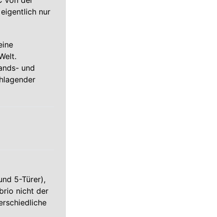
C von der
 eigentlich nur
eine
Welt.
tands- und
chlagender
nd 5-Türer),
brio nicht der
erschiedliche