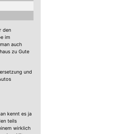
r den
be im
t man auch
chaus zu Gute
übersetzung und
Autos
Man kennt es ja
en teils
inem wirklich