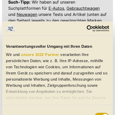
Such-Tipp:
Wir haben auf unseren
Suchplattformen für
E-Autos,
Gebrauchtwagen
und
Neuwagen
unsere Tests und Artikel (unten auf
den Seiten) jeweils zu den gewünschten Marken
und Modellen zugeordnet.
Verantwortungsvoller Umgang mit Ihren Daten
Wir und
unsere 1022 Partner
verarbeiten Ihre
persönlichen Daten, wie z. B. Ihre IP-Adresse, mithilfe
von Technologien wie Cookies, um Informationen auf
Ihrem Gerät zu speichern und darauf zuzugreifen und so
Toyota Aygo X Hybrid im Test: Kleiner Wagen auf großer
Fahrt
personalisierte Werbung und Inhalte, Messungen von
Werbung und Inhalten, Zielgruppenforschung sowie
Entwicklung von Angeboten zu ermöglichen. Sie
entscheiden darüber, wer Ihre Daten für welche Zwecke
nutzt. Sie können Ihre Einwilligung jederzeit über die
Cookie-Erklärung oder durch Klicken auf das Privacy
Einwilligungsauswahl