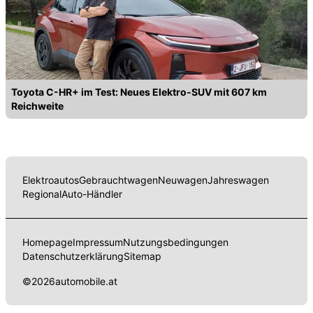
Toyota C-HR+ im Test: Neues Elektro-SUV mit 607 km
Reichweite
Elektroautos
Gebrauchtwagen
Neuwagen
Jahreswagen
Regional
Auto-Händler
Homepage
Impressum
Nutzungsbedingungen
Datenschutzerklärung
Sitemap
©
2026
automobile.at