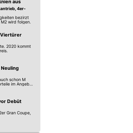
knien aus
antrieb, 4er-
gkeiten bezirzt
 M2 wird folgen.
Viertürer
hte. 2020 kommt
eis.
 Neuling
auch schon M
rteile im Angebot
vor Debüt
2er Gran Coupe,