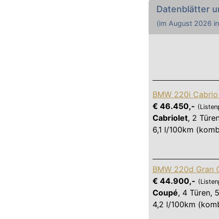
Datenblätter u
(im
August 2026
in
BMW 220i Cabrio 
€ 46.450,-
(Listen
Cabriolet
,
2 Türe
6,1 l/100km (komb
BMW 220d Gran C
€ 44.900,-
(Listen
Coupé
,
4 Türen
,
5
4,2 l/100km (komb