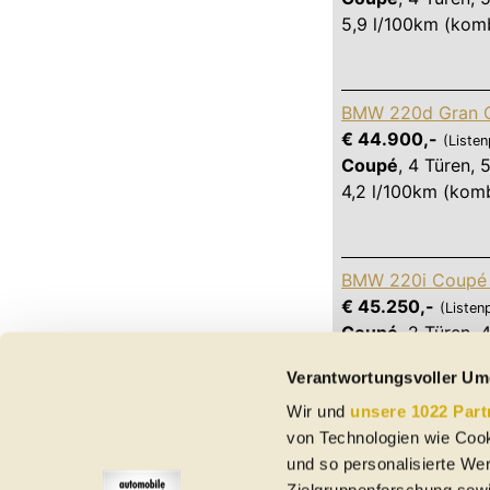
5,9 l/100km (komb
BMW 220d Gran C
€ 44.900,-
(Listen
Coupé
,
4 Türen
,
5
4,2 l/100km (komb
BMW 220i Coupé 
€ 45.250,-
(Listen
Coupé
,
2 Türen
,
4
6,3 l/100km (komb
Verantwortungsvoller Um
Wir und
unsere 1022 Part
von Technologien wie Cook
und so personalisierte We