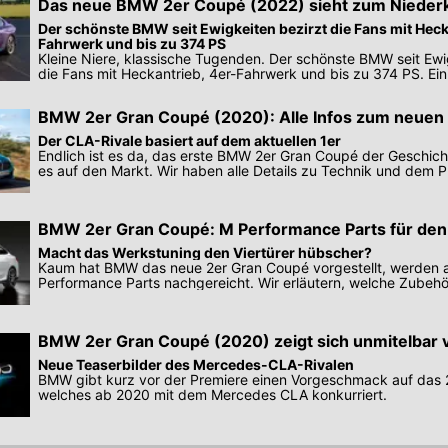
Das neue BMW 2er Coupé (2022) sieht zum Nieder
Der schönste BMW seit Ewigkeiten bezirzt die Fans mit Heck
Fahrwerk und bis zu 374 PS
Kleine Niere, klassische Tugenden. Der schönste BMW seit Ewi
die Fans mit Heckantrieb, 4er-Fahrwerk und bis zu 374 PS. Ein
BMW 2er Gran Coupé (2020): Alle Infos zum neuen 
Der CLA-Rivale basiert auf dem aktuellen 1er
Endlich ist es da, das erste BMW 2er Gran Coupé der Geschic
es auf den Markt. Wir haben alle Details zu Technik und dem Pr
BMW 2er Gran Coupé: M Performance Parts für den
Macht das Werkstuning den Viertürer hübscher?
Kaum hat BMW das neue 2er Gran Coupé vorgestellt, werden 
Performance Parts nachgereicht. Wir erläutern, welche Zubehö
sind.
BMW 2er Gran Coupé (2020) zeigt sich unmitelbar 
Neue Teaserbilder des Mercedes-CLA-Rivalen
BMW gibt kurz vor der Premiere einen Vorgeschmack auf das 
welches ab 2020 mit dem Mercedes CLA konkurriert.