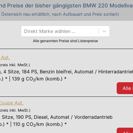
nd Preise der bisher gängigsten
BMW
220
Modellva
 Österreich neu erhältlich, nach Aufbauart und Preis sortiert)
Direkt Marke wählen ...
Alle genannten Preise sind Listenpreise
Aut.
preis inkl. MwSt.)
n
,
4 Sitze
,
184 PS
, Benzin bleifrei, Automat / Hinterradantrie
.) * | 139 g CO
/km (komb.) *
2
Alle
oupe Aut.
preis inkl. MwSt.)
 Sitze
,
190 PS
, Diesel, Automat / Vorderradantrieb
.) * | 110 g CO
/km (komb.) *
2