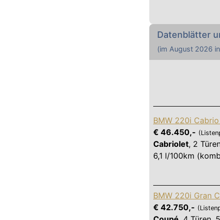
Datenblätter u
(im
August 2026
in
BMW 220i Cabrio 
€ 46.450,-
(Listen
Cabriolet
,
2 Türe
6,1 l/100km (komb
BMW 220i Gran C
€ 42.750,-
(Listen
Coupé
,
4 Türen
,
5