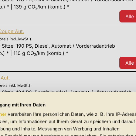
.) * | 139 g CO
/km (komb.) *
2
Alle
oupe Aut.
preis inkl. MwSt.)
 Sitze
,
190 PS
, Diesel, Automat / Vorderradantrieb
.) * | 110 g CO
/km (komb.) *
2
Alle
Aut.
preis inkl. MwSt.)
 Sitze
,
184 PS
, Benzin bleifrei, Automat / Hinterradantrieb
.) * | 143 g CO
/km (komb.) *
2
gang mit Ihren Daten
Alle
ner
verarbeiten Ihre persönlichen Daten, wie z. B. Ihre IP-Adress
ies, um Informationen auf Ihrem Gerät zu speichern und darauf
rbung und Inhalte, Messungen von Werbung und Inhalten,