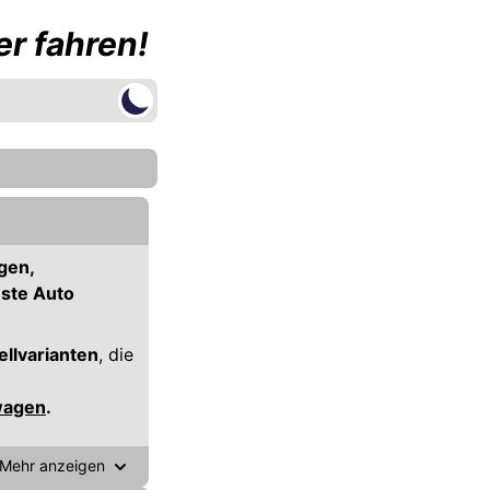
r fahren!
gen,
este Auto
lvarianten
, die
wagen
.
Mehr anzeigen