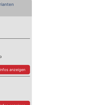
rianten
b
 Infos anzeigen