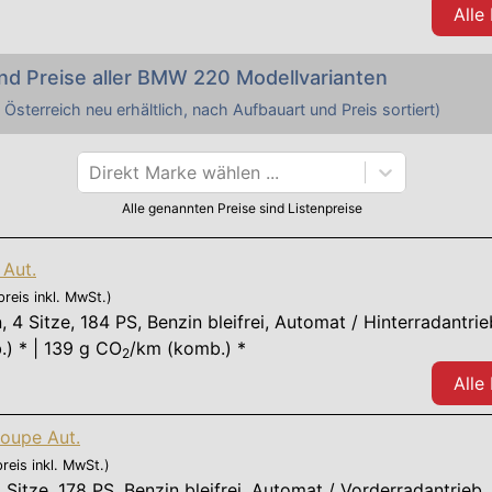
Alle
nd Preise aller
BMW
220
Modellvarianten
 Österreich neu erhältlich, nach Aufbauart und Preis sortiert)
Direkt Marke wählen ...
Alle genannten Preise sind Listenpreise
Aut.
preis inkl. MwSt.)
n
,
4 Sitze
,
184 PS
, Benzin bleifrei, Automat / Hinterradantrie
.) * | 139 g CO
/km (komb.) *
2
Alle
oupe Aut.
preis inkl. MwSt.)
 Sitze
,
178 PS
, Benzin bleifrei, Automat / Vorderradantrieb