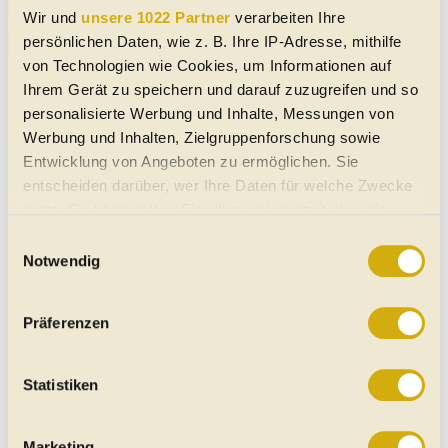
Mehr anzeigen
Wir und
unsere 1022 Partner
verarbeiten Ihre
BMW
R 100
- Angebote von Händlern
persönlichen Daten, wie z. B. Ihre IP-Adresse, mithilfe
von Technologien wie Cookies, um Informationen auf
Ihrem Gerät zu speichern und darauf zuzugreifen und so
personalisierte Werbung und Inhalte, Messungen von
Werbung und Inhalten, Zielgruppenforschung sowie
Entwicklung von Angeboten zu ermöglichen. Sie
entscheiden darüber, wer Ihre Daten für welche Zwecke
nutzt. Sie können Ihre Einwilligung jederzeit über die
Cookie-Erklärung oder durch Klicken auf das Privacy
Einwilligungsauswahl
Trigger Symbol ändern oder widerrufen
Notwendig
Wenn Sie es erlauben, würden wir auch gerne:
Präferenzen
Informationen über Ihre geografische Lage erfassen,
welche bis auf einige Meter genau sein können
Ihr Gerät durch aktives Scannen nach bestimmten
Statistiken
Merkmalen (Fingerprinting) identifizieren
Erfahren Sie mehr darüber, wie Ihre persönlichen Daten
Marketing