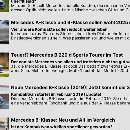
überflüssig?
Mit dem GLB zielt Mercedes auf alle Kunden, die sich einen V
dessen Optik nicht wollen. Ist die Nische zwischen GLA und 
Mercedes A-Klasse und B-Klasse sollen wohl 2025 
Vier andere Kompakte sollen jedoch weiter leben
Im neuen Luxus-Plan des Sterns scheint kein Platz mehr für di
Einstiegsversionen zu sein. Was passieren soll und wie es mit
Benzen weitergeht.
Teuer!? Mercedes B 220 d Sports Tourer im Test
Der coolste Mercedes von allen und trotzdem nicht so gut w
Ja, die Mercedes B-Klasse ist cool! Das bedarf zwar etwas Erk
aber Sinn. Mehr oder weniger. Motor1 testet das Modell 220 d
Diesel
Neue Mercedes B-Klasse (2019): Jetzt kommt die 3
Kompaktvan startet im Februar 2019 (Update)
Die neue Mercedes B-Klasse startet im Februar 2019. Sie erhä
eine verschiebbare Fondbank und die aus der A-Klasse bekann
Displays
Mercedes B-Klasse: Neu und Alt im Vergleich
Ist der Kompaktvan wirklich sportlicher geworden?