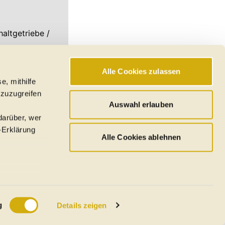
haltgetriebe /
Alle Cookies zulassen
 Infos anzeigen
e, mithilfe
 zuzugreifen
Mehr anzeigen
Auswahl erlauben
darüber, wer
-Erklärung
Alle Cookies ablehnen
u sein können
ieren
g
Details zeigen
Ihre