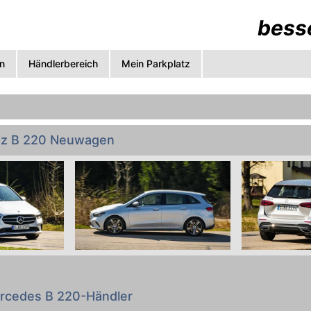
besse
n
Händlerbereich
Mein Parkplatz
z B 220 Neuwagen
gemacht: Preise, technische Daten, Verbrauch, Abmessun
c. von allen Mercedes-Benz B 220 Varianten zum Vergle
rcedes B 220-Händler