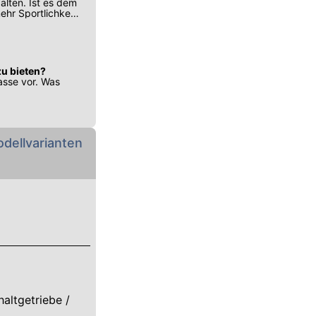
alten. Ist es dem
r Sportlichkeit
zu bieten?
asse vor. Was
dellvarianten
haltgetriebe /