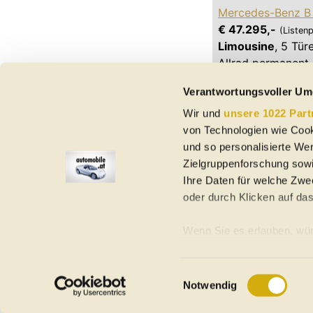
Mercedes-Benz B
€ 47.295,-
(Listenp
Limousine
,
5 Tür
Allrad permanent
4,8 l/100km (komb
Verantwortungsvoller Um
Wir und
unsere 1022 Part
von Technologien wie Cook
und so personalisierte We
Zielgruppenforschung sowi
Ihre Daten für welche Zwec
oder durch Klicken auf da
Elektroautos
Gebrauchtwagen
Neuwagen
Jahreswagen
Regional
A
Wenn Sie es erlauben, wür
Informationen über Ih
Homepage
Impressum
Nutzungsbedingungen
Datenschutzerklär
Ihr Gerät durch aktiv
Einwilligungsauswahl
©
2026
automobile.at
Notwendig
Erfahren Sie mehr darüber,
Präferenzen im
Abschnitt