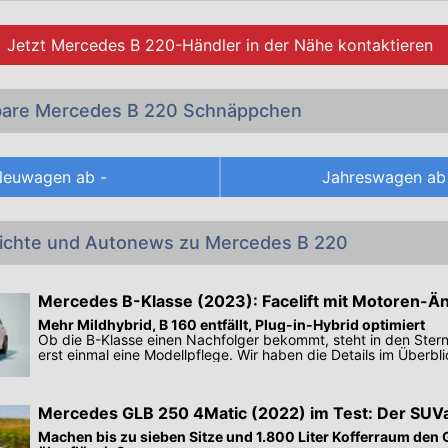
e Preisliste und die Datenblätter sämtlicher
Mercedes-Benz
 die momentan im Oktober 2022 in Österreich als Neuwagen 
Jetzt
Mercedes B 220-Händler
in der Nähe kontaktieren
 in unserem Angebot an günstigen
Mercedes-Benz B 22
.
bare Mercedes B 220 Schnäppchen
Neuwagen ab
-
Jahreswagen a
richte und Autonews zu Mercedes B 220
Mercedes B-Klasse (2023): Facelift mit Motoren-
Mehr Mildhybrid, B 160 entfällt, Plug-in-Hybrid optimiert
Ob die B-Klasse einen Nachfolger bekommt, steht in den Ster
erst einmal eine Modellpflege. Wir haben die Details im Überbli
Mercedes GLB 250 4Matic (2022) im Test: Der SUV
Machen bis zu sieben Sitze und 1.800 Liter Kofferraum den