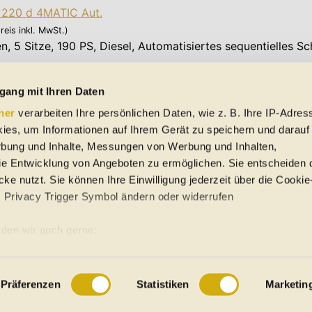
 220 d 4MATIC Aut.
reis inkl. MwSt.)
en
,
5 Sitze
,
190 PS
, Diesel, Automatisiertes sequentielles Sc
.) * | 127 g CO
/km (komb.) *
2
gang mit Ihren Daten
Alle
ner
verarbeiten Ihre persönlichen Daten, wie z. B. Ihre IP-Adress
ies, um Informationen auf Ihrem Gerät zu speichern und darauf
rbung und Inhalte, Messungen von Werbung und Inhalten,
e Entwicklung von Angeboten zu ermöglichen. Sie entscheiden 
ke nutzt. Sie können Ihre Einwilligung jederzeit über die Cookie
s Privacy Trigger Symbol ändern oder widerrufen
uto-Händler
den wir auch gerne:
re geografische Lage erfassen, welche bis auf einige Meter gena
ung
Sitemap
es Scannen nach bestimmten Merkmalen (Fingerprinting) identifiz
Präferenzen
Statistiken
Marketin
 wie Ihre persönlichen Daten verarbeitet werden, und legen Sie 
 Einzelheiten
fest.