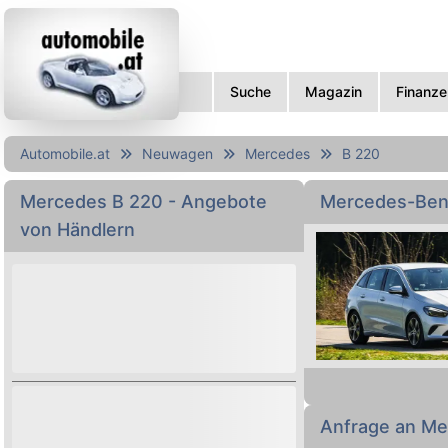
Suche
Magazin
Finanze
Automobile.at
Neuwagen
Mercedes
B 220
Mercedes
B 220
- Angebote
Mercedes-Ben
von Händlern
Autokauf leicht 
Ausstattungen et
Anfrage an Me
Auto kaufen!