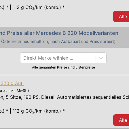
.) * | 112 g CO
/km (komb.) *
2
Alle
nd Preise aller
Mercedes
B 220
Modellvarianten
 Österreich neu erhältlich, nach Aufbauart und Preis sortiert)
Direkt Marke wählen ...
Alle genannten Preise sind Listenpreise
220 d Aut.
preis inkl. MwSt.)
en
,
5 Sitze
,
190 PS
, Diesel, Automatisiertes sequentielles Sc
.) * | 112 g CO
/km (komb.) *
2
Alle