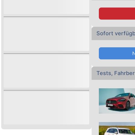
Hier finden Sie di
Modellvarianten
,
Stöbern Sie auch
Gebrauchtwagen
Sofort verfüg
Tests, Fahrbe