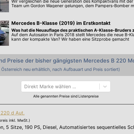
Wir vergleichen die neue Generation des Kompaktvans mit der 
Team um Gordon Wagener gelungen, dem Pampers-Bomber meh
zu geben?
Mercedes B-Klasse (2019) im Erstkontakt
Was hat die Neuauflage des praktischen A-Klasse-Bruders 
Auf dem Autosalon in Paris 2018 stellt Mercedes die neue B-Kl
kann der kompakte Van? Wir haben eine Sitzprobe gemacht
nd Preise der bisher gängigsten
Mercedes
B 220
Mo
 Österreich neu erhältlich, nach Aufbauart und Preis sortiert)
Direkt Marke wählen ...
Alle genannten Preise sind Listenpreise
220 d Aut.
preis inkl. MwSt.)
en
,
5 Sitze
,
190 PS
, Diesel, Automatisiertes sequentielles Sc