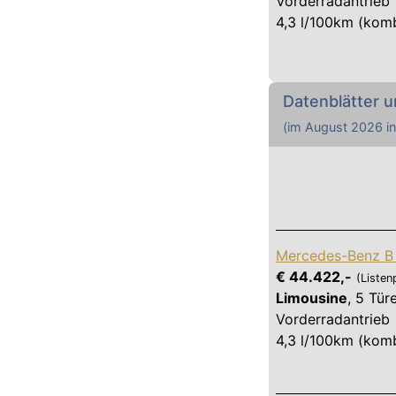
Vorderradantrieb
4,3 l/100km (komb
Datenblätter u
(im
August 2026
in
Mercedes-Benz B 
€ 44.422,-
(Listen
Limousine
,
5 Tür
Vorderradantrieb
4,3 l/100km (komb