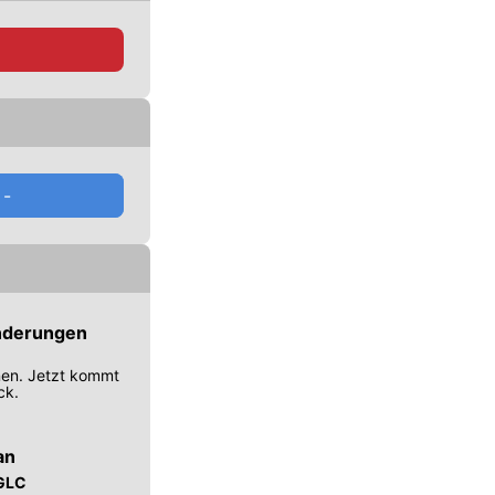
 B 220-
erhältlich sind.
0
b
-
Änderungen
nen. Jetzt kommt
ck.
an
 GLC