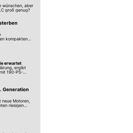
an wünschen, aber
GLC groß genug?
sterben
e
 den kompakten
ie erwartet
lärung, ergibt
 mit 190-PS-
. Generation
lt neue Motoren,
ten riesigen