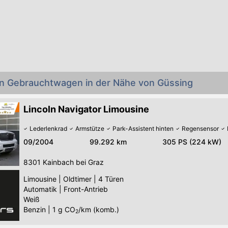
oln Gebrauchtwagen in der Nähe von Güssing
Lincoln Navigator Limousine
Lederlenkrad
Armstütze
Park-Assistent hinten
Regensensor
09/2004
99.292 km
305 PS (224 kW)
8301
Kainbach bei Graz
Limousine
|
Oldtimer
|
4 Türen
Automatik
|
Front-Antrieb
Weiß
Benzin
|
1
g CO
/km (komb.)
2