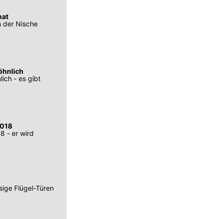
hat
h der Nische
öhnlich
ich - es gibt
2018
8 - er wird
sige Flügel-Türen