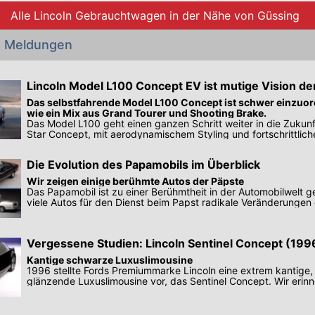
Alle Lincoln Gebrauchtwagen in der Nähe von Güssing
n Meldungen
Lincoln Model L100 Concept EV ist mutige Vision de
Markenzukunft
Das selbstfahrende Model L100 Concept ist schwer einzuor
wie ein Mix aus Grand Tourer und Shooting Brake.
Das Model L100 geht einen ganzen Schritt weiter in die Zukunf
Star Concept, mit aerodynamischem Styling und fortschrittlich
Die Evolution des Papamobils im Überblick
Wir zeigen einige berühmte Autos der Päpste
Das Papamobil ist zu einer Berühmtheit in der Automobilwelt 
viele Autos für den Dienst beim Papst radikale Veränderungen
Vergessene Studien: Lincoln Sentinel Concept (199
Kantige schwarze Luxuslimousine
1996 stellte Fords Premiummarke Lincoln eine extrem kantige
glänzende Luxuslimousine vor, das Sentinel Concept. Wir erinn
Designstudie