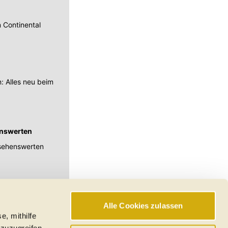
n Continental
: Alles neu beim
henswerten
t sehenswerten
Alle Cookies zulassen
e, mithilfe
hswerte, Reichweiten