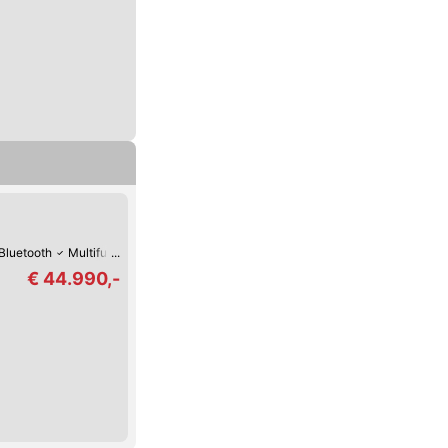
Bluetooth
Multifunktions-Lenkrad
Zentralverriegelung mit Fernbedienung
€ 44.990,-