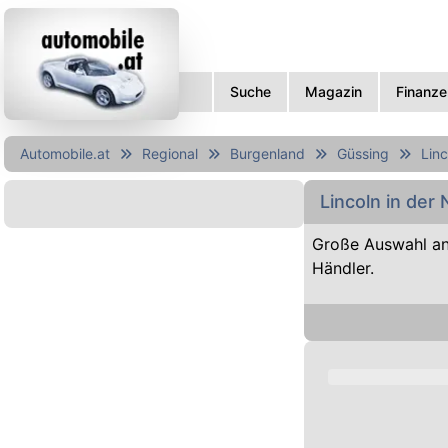
Suche
Magazin
Finanze
Automobile.at
Regional
Burgenland
Güssing
Linc
Lincoln in der
Große Auswahl an
Händler.