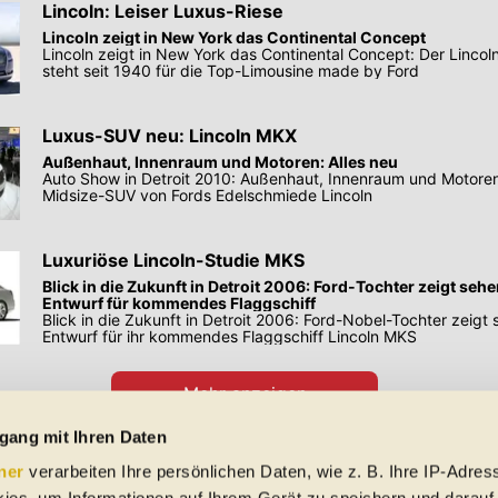
Lincoln: Leiser Luxus-Riese
Lincoln zeigt in New York das Continental Concept
Lincoln zeigt in New York das Continental Concept: Der Lincol
steht seit 1940 für die Top-Limousine made by Ford
Luxus-SUV neu: Lincoln MKX
Außenhaut, Innenraum und Motoren: Alles neu
Auto Show in Detroit 2010: Außenhaut, Innenraum und Motoren
Midsize-SUV von Fords Edelschmiede Lincoln
Luxuriöse Lincoln-Studie MKS
Blick in die Zukunft in Detroit 2006: Ford-Tochter zeigt se
Entwurf für kommendes Flaggschiff
Blick in die Zukunft in Detroit 2006: Ford-Nobel-Tochter zeig
Entwurf für ihr kommendes Flaggschiff Lincoln MKS
Mehr anzeigen
Preisangaben in den Meldungen gelten für Deutschland. Quelle: Auto-News
gang mit Ihren Daten
ner
verarbeiten Ihre persönlichen Daten, wie z. B. Ihre IP-Adress
 Schreibfehler und Zwischenverkauf. Hinweis: Technische Daten, Verbrauc