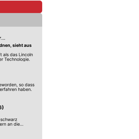
r
dnen, sieht aus
t als das Lincoln
er Technologie.
geworden, so dass
 erfahren haben.
6)
, schwarz
ern an die