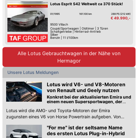
Lotus Esprit S42 Weltweit ca 370 Stück!
01/1995
161.100 km
288 PS (212 kW)
€ 49.990,-
9500
Villach
Coupé/Sportwagen
|
Oldtimer
|
3 Türen
Schaltgetriebe
|
Hinterrad-Antrieb
Silber
Benzin
|
11 l/100km
Alle Lotus Gebrauchtwagen in der Nähe von
Hermagor
Unsere Lotus Meldungen
Lotus wird V6- und V8-Motoren
von Renault und Geely nutzen
Konkret bei der aktualisierten Emira und
einem neuen Supersportwagen, der
möglicherweise Esprit heißen wird
Lotus wird die AMG- und Toyota-Motoren der Emira
zugunsten eines V6 von Horse Powertrain aufgeben. Von
Renault-Geely kommt auch einen V8 für den neuen Esprit.
"For me" ist der seltsame Name
des ersten Lotus Plug-in-Hybrid