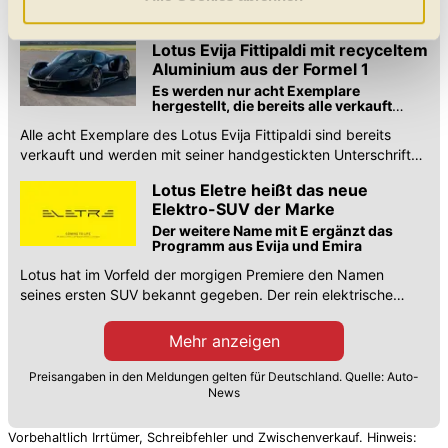
132). Den Eletre gibt es in zwei Motorisierungen mit 450 bzw.
Daten verarbeitet, für die Sie uns Ihr Einverständnis
675 kW.
geben. Bitte beachten Sie, dass durch eine
Lotus Evija Fittipaldi mit recyceltem
Einschränkung womöglich nicht mehr alle
Aluminium aus der Formel 1
Funktionalitäten der Website zur Verfügung stehen. Sie
Es werden nur acht Exemplare
hergestellt, die bereits alle verkauft
können die Einstellungen jederzeit in unserer
wurden ...
Alle acht Exemplare des Lotus Evija Fittipaldi sind bereits
Datenschutzerklärung
anpassen.
verkauft und werden mit seiner handgestickten Unterschrift
auf dem Armaturenbrett versehen.
Lotus Eletre heißt das neue
Elektro-SUV der Marke
Der weitere Name mit E ergänzt das
Programm aus Evija und Emira
Lotus hat im Vorfeld der morgigen Premiere den Namen
seines ersten SUV bekannt gegeben. Der rein elektrische
Eletre zielt auf das Tesla Model X Plaid.
Mehr anzeigen
Preisangaben in den Meldungen gelten für Deutschland. Quelle: Auto-
News
Vorbehaltlich Irrtümer, Schreibfehler und Zwischenverkauf. Hinweis: