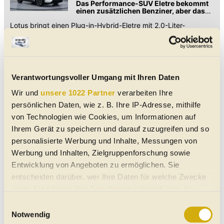
Das Performance-SUV Eletre bekommt
einen zusätzlichen Benziner, aber das
ist nicht das Interessanteste
Lotus bringt einen Plug-in-Hybrid-Eletre mit 2,0-Liter-
Vierzylinder auf den Markt. Leistung und Gewicht sind
immens, der Name ziemlich seltsam.
Lotus Emeya S (2025) im Test: Ist
das noch ein echter Lotus?
Die alten Fans der Marke jaulen auf. Hat
Verantwortungsvoller Umgang mit Ihren Daten
die Limousine das Potenzial, neue Fans
zu gewinnen?
Wir und
unsere 1022 Partner
verarbeiten Ihre
Früher baute die Marke Lotus leichte Sportwagen, inzwischen
persönlichen Daten, wie z. B. Ihre IP-Adresse, mithilfe
sind es hauptsächlich schwere Elektroautos mit sportlichem
Anspruch. Geht dieser auf?
von Technologien wie Cookies, um Informationen auf
Lotus Theory 1: Elektro-
Ihrem Gerät zu speichern und darauf zuzugreifen und so
Sportwagen als Studie enthüllt
personalisierte Werbung und Inhalte, Messungen von
Carbon und Verbundmaterialien sollen
das Gewicht unter 1,6 Tonnen drücken
Werbung und Inhalten, Zielgruppenforschung sowie
Entwicklung von Angeboten zu ermöglichen. Sie
Lotus stellt die Studie eines Elektro-Sportwagens vor, der
Ansätze zeigt, wie das Gewicht in Zaum gehalten werden
entscheiden darüber, wer Ihre Daten für welche Zwecke
könnte.
nutzt. Sie können Ihre Einwilligung jederzeit über die
Lotus stellt ultraschnelle 450-kW-
Cookie-Erklärung oder durch Klicken auf das Privacy
Schnellladesäule vor
Einwilligungsauswahl
Trigger Symbol ändern oder widerrufen
Bisher können nur die wenigsten E-
Notwendig
Autos so viel Leistung verarbeiten