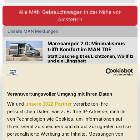
Alle MAN Gebrauchtwagen in der Nähe von
Amstetten
Unsere MAN Meldungen
Marecamper 2.0: Minimalismus
trifft Komfort im MAN TGE
Statt Dusche gibt es Lichtzonen, Wollfilz
und ein Längsbett
Der Marecamper 2.0 auf MAN TGE verzichtet auf eine
Nasszelle, bietet dafür durchdachtes Design, 160×200-cm-
Bett und 92-Ah-Batterie für Autarkie.
Bauma 2019: MAN zeigt neue
Lastwagen und Motoren
Verantwortungsvoller Umgang mit Ihren Daten
Außerdem neues Videosystem zur
Wir und
unsere 1022 Partner
verarbeiten Ihre
Erkennung von Radfahrern im toten
Winkel
persönlichen Daten, wie z. B. Ihre IP-Adresse, mithilfe
MAN zeigt auf der Bauma 2019 elf verschiedene LKW vom
von Technologien wie Cookies, um Informationen auf
kleinen TGE bis hin zur Schwerlastzugmaschine. Auch bei
Motoren und Elektronik gibt es Neues
Ihrem Gerät zu speichern und darauf zuzugreifen und so
Plug-in-Hybride: So viel
personalisierte Werbung und Inhalte, Messungen von
verbrauchen PHEVs, wenn man sie