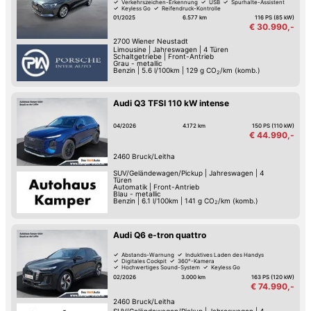
Verkehrszeichen-Erkennung
USB
Spurhalte-Assistent
Keyless Go
Reifendruck-Kontrolle
01/2025
6.577 km
116 PS (85 kW)
€ 30.990,-
2700
Wiener Neustadt
Limousine
|
Jahreswagen
|
4 Türen
Schaltgetriebe
|
Front-Antrieb
Grau - metallic
Benzin
|
5.6 l/100km
|
129
g CO
/km (komb.)
2
Audi Q3 TFSI 110 kW intense
04/2026
4.172 km
150 PS (110 kW)
€ 44.990,-
2460
Bruck/Leitha
SUV/Geländewagen/Pickup
|
Jahreswagen
|
4
Türen
Automatik
|
Front-Antrieb
Blau - metallic
Benzin
|
6.1 l/100km
|
141
g CO
/km (komb.)
2
Audi Q6 e-tron quattro
Abstands-Warnung
Induktives Laden des Handys
Digitales Cockpit
360°-Kamera
Hochwertiges Sound-System
Keyless Go
LED-Scheinwerfer
Elektrische Heckklappe
02/2026
3.000 km
163 PS (120 kW)
€ 74.990,-
2460
Bruck/Leitha