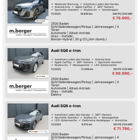
Abstands-Warnung
Induktives Laden des Handys
Android Auto
Apple CarPlay
360°-Kamera
Spurhalte-Assistent
Keyless Go
Schaltwippen
11/2025
16.830 km
340 PS (250 kW)
€ 79.990,-
2500
Baden
SUV/Geländewagen/Pickup
|
Jahreswagen
|
4
Türen
Automatik
|
Allrad-Antrieb
Grau - metallic
Benzin-Hybrid
|
30
g CO
/km (komb.)
2
Audi SQ6 e-tron
Induktives Laden des Handys
Android Auto
Apple CarPlay
360°-Kamera
Spurhalte-Assistent
Keyless Go
Massagesitze
LED-Scheinwerfer
12/2025
12.009 km
163 PS (120 kW)
€ 69.990,-
2500
Baden
SUV/Geländewagen/Pickup
|
Jahreswagen
|
4
Türen
Automatik
|
Allrad-Antrieb
Grau - metallic
Elektro
Audi SQ6 e-tron
Induktives Laden des Handys
360°-Kamera
Spurhalte-Assistent
Keyless Go
Massagesitze
LED-Scheinwerfer
Elektrische Heckklappe
Armstütze
12/2025
9.015 km
163 PS (120 kW)
€ 71.790,-
2500
Baden
SUV/Geländewagen/Pickup
|
Jahreswagen
|
4