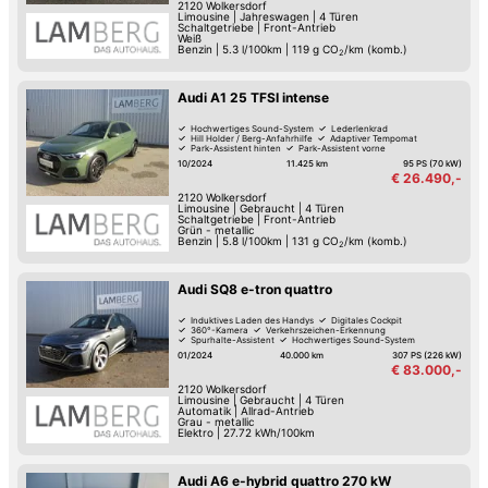
2120
Wolkersdorf
Limousine
|
Jahreswagen
|
4 Türen
Schaltgetriebe
|
Front-Antrieb
Weiß
Benzin
|
5.3 l/100km
|
119
g CO
/km (komb.)
2
Audi A1 25 TFSI intense
Hochwertiges Sound-System
Lederlenkrad
Hill Holder / Berg-Anfahrhilfe
Adaptiver Tempomat
Park-Assistent hinten
Park-Assistent vorne
Multifunktions-Lenkrad
Tempomat
10/2024
11.425 km
95 PS (70 kW)
€ 26.490,-
2120
Wolkersdorf
Limousine
|
Gebraucht
|
4 Türen
Schaltgetriebe
|
Front-Antrieb
Grün - metallic
Benzin
|
5.8 l/100km
|
131
g CO
/km (komb.)
2
Audi SQ8 e-tron quattro
Induktives Laden des Handys
Digitales Cockpit
360°-Kamera
Verkehrszeichen-Erkennung
Spurhalte-Assistent
Hochwertiges Sound-System
Keyless Go
Schaltwippen
01/2024
40.000 km
307 PS (226 kW)
€ 83.000,-
2120
Wolkersdorf
Limousine
|
Gebraucht
|
4 Türen
Automatik
|
Allrad-Antrieb
Grau - metallic
Elektro
|
27.72 kWh/100km
Audi A6 e-hybrid quattro 270 kW