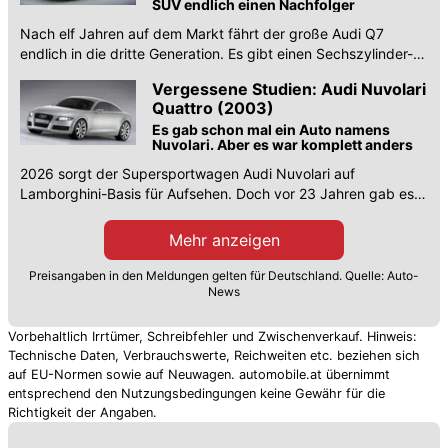
SUV endlich einen Nachfolger
Nach elf Jahren auf dem Markt fährt der große Audi Q7
endlich in die dritte Generation. Es gibt einen Sechszylinder-
Diesel. erste Preise und bald einen Q9.
Vergessene Studien: Audi Nuvolari
Quattro (2003)
Es gab schon mal ein Auto namens
Nuvolari. Aber es war komplett anders
2026 sorgt der Supersportwagen Audi Nuvolari auf
Lamborghini-Basis für Aufsehen. Doch vor 23 Jahren gab es
bereits einen Audi mit diesem Namen.
Mehr anzeigen
Preisangaben in den Meldungen gelten für Deutschland. Quelle: Auto-
News
Vorbehaltlich Irrtümer, Schreibfehler und Zwischenverkauf. Hinweis:
Technische Daten, Verbrauchswerte, Reichweiten etc. beziehen sich
auf EU-Normen sowie auf Neuwagen. automobile.at übernimmt
entsprechend den Nutzungsbedingungen keine Gewähr für die
Richtigkeit der Angaben.