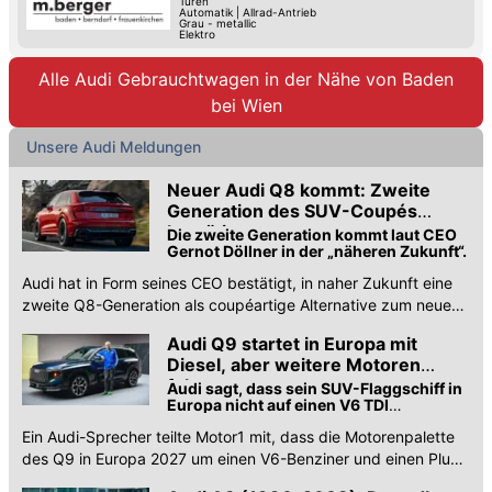
Türen
Automatik
|
Allrad-Antrieb
Grau - metallic
Elektro
Alle Audi Gebrauchtwagen in der Nähe von Baden
bei Wien
Unsere Audi Meldungen
Neuer Audi Q8 kommt: Zweite
Generation des SUV-Coupés
bestätigt
Die zweite Generation kommt laut CEO
Gernot Döllner in der „näheren Zukunft“.
Audi hat in Form seines CEO bestätigt, in naher Zukunft eine
zweite Q8-Generation als coupéartige Alternative zum neuen
Q7 auf den Markt zu bringen.
Audi Q9 startet in Europa mit
Diesel, aber weitere Motoren
folgen
Audi sagt, dass sein SUV-Flaggschiff in
Europa nicht auf einen V6 TDI
beschränkt sein wird
Ein Audi-Sprecher teilte Motor1 mit, dass die Motorenpalette
des Q9 in Europa 2027 um einen V6-Benziner und einen Plug-
in-Hybrid erweitert wird.