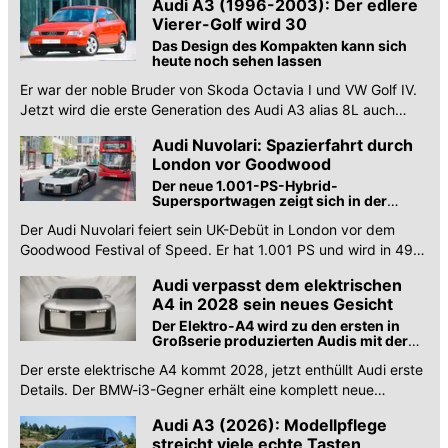
Audi A3 (1996-2003): Der edlere
Vierer-Golf wird 30
Das Design des Kompakten kann sich
heute noch sehen lassen
Er war der noble Bruder von Skoda Octavia I und VW Golf IV.
Jetzt wird die erste Generation des Audi A3 alias 8L auch
schon 30 Jahre alt.
Audi Nuvolari: Spazierfahrt durch
London vor Goodwood
Der neue 1.001-PS-Hybrid-
Supersportwagen zeigt sich in der
britischen Hauptstadt
Der Audi Nuvolari feiert sein UK-Debüt in London vor dem
Goodwood Festival of Speed. Er hat 1.001 PS und wird in 499
Exemplaren produziert
Audi verpasst dem elektrischen
A4 in 2028 sein neues Gesicht
Der Elektro-A4 wird zu den ersten in
Großserie produzierten Audis mit der
neuen Designsprache gehören
Der erste elektrische A4 kommt 2028, jetzt enthüllt Audi erste
Details. Der BMW-i3-Gegner erhält eine komplett neue
Plattform und Designsprache.
Audi A3 (2026): Modellpflege
streicht viele echte Tasten