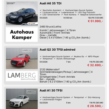
Audi A6 35 TDI
Spurhalte-Assistent
Hochwertiges Sound-System
Lordosenstütze
Lederlenkrad
LED-Tag-Fahrlicht
LED-Scheinwerfer
Park-Kamera
Adaptive Scheinwerfer
01/2025
14.100 km
163 PS (120 kW)
€ 51.990,-
2460
Bruck/Leitha
Kombi
|
Jahreswagen
|
4 Türen
Automatik
|
Front-Antrieb
Grau - metallic
Diesel
|
5.4 l/100km
|
145
g CO
/km (komb.)
2
Audi Q2 30 TFSI admired
Hochwertiges Sound-System
Keyless Go
MP3-Player
Tempomat
Autom. Klimaanlage
01/2026
7 km
116 PS (85 kW)
€ 32.690,-
2120
Wolkersdorf
SUV/Geländewagen/Pickup
|
Jahreswagen
|
4
Türen
Schaltgetriebe
|
Front-Antrieb
Rot - metallic
Benzin
|
6.2 l/100km
|
140
g CO
/km (komb.)
2
Audi A1 30 TFSI
Hochwertiges Sound-System
Tempomat
Sitz-Heizung
Leichtmetall-Felgen
02/2026
5 km
116 PS (85 kW)
€ 26.590,-