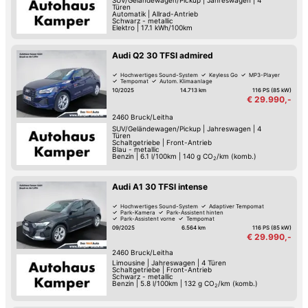
SUV/Geländewagen/Pickup
|
Jahreswagen
|
4
Türen
Automatik
|
Allrad-Antrieb
Schwarz - metallic
Elektro
|
17.1 kWh/100km
Audi Q2 30 TFSI admired
Hochwertiges Sound-System
Keyless Go
MP3-Player
Tempomat
Autom. Klimaanlage
10/2025
14.713 km
116 PS (85 kW)
€ 29.990,-
2460
Bruck/Leitha
SUV/Geländewagen/Pickup
|
Jahreswagen
|
4
Türen
Schaltgetriebe
|
Front-Antrieb
Blau - metallic
Benzin
|
6.1 l/100km
|
140
g CO
/km (komb.)
2
Audi A1 30 TFSI intense
Hochwertiges Sound-System
Adaptiver Tempomat
Park-Kamera
Park-Assistent hinten
Park-Assistent vorne
Tempomat
09/2025
6.564 km
116 PS (85 kW)
€ 29.990,-
2460
Bruck/Leitha
Limousine
|
Jahreswagen
|
4 Türen
Schaltgetriebe
|
Front-Antrieb
Schwarz - metallic
Benzin
|
5.8 l/100km
|
132
g CO
/km (komb.)
2