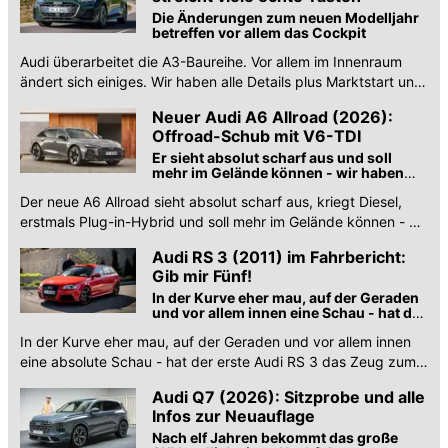
Die Änderungen zum neuen Modelljahr
betreffen vor allem das Cockpit
Audi überarbeitet die A3-Baureihe. Vor allem im Innenraum
ändert sich einiges. Wir haben alle Details plus Marktstart und
Preise!
Neuer Audi A6 Allroad (2026):
Offroad-Schub mit V6-TDI
Er sieht absolut scharf aus und soll
mehr im Gelände können - wir haben
alle Infos, Motoren und Preise
Der neue A6 Allroad sieht absolut scharf aus, kriegt Diesel,
erstmals Plug-in-Hybrid und soll mehr im Gelände können - wir
haben alle Infos, Motoren und Preise.
Audi RS 3 (2011) im Fahrbericht:
Gib mir Fünf!
In der Kurve eher mau, auf der Geraden
und vor allem innen eine Schau - hat der
erste RS 3 das Zeug zum Klassiker?
In der Kurve eher mau, auf der Geraden und vor allem innen
eine absolute Schau - hat der erste Audi RS 3 das Zeug zum
Klassiker?
Audi Q7 (2026): Sitzprobe und alle
Infos zur Neuauflage
Nach elf Jahren bekommt das große