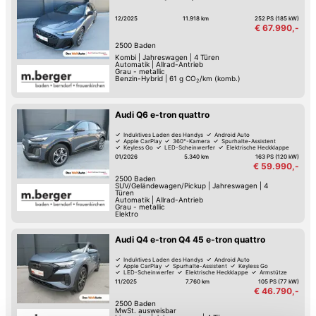
12/2025
11.918 km
252 PS (185 kW)
€ 67.990,-
2500
Baden
Kombi
|
Jahreswagen
|
4 Türen
Automatik
|
Allrad-Antrieb
Grau - metallic
Benzin-Hybrid
|
61
g CO
/km (komb.)
2
Audi Q6 e-tron quattro
Induktives Laden des Handys
Android Auto
Apple CarPlay
360°-Kamera
Spurhalte-Assistent
Keyless Go
LED-Scheinwerfer
Elektrische Heckklappe
01/2026
5.340 km
163 PS (120 kW)
€ 59.990,-
2500
Baden
SUV/Geländewagen/Pickup
|
Jahreswagen
|
4
Türen
Automatik
|
Allrad-Antrieb
Grau - metallic
Elektro
Audi Q4 e-tron Q4 45 e-tron quattro
Induktives Laden des Handys
Android Auto
Apple CarPlay
Spurhalte-Assistent
Keyless Go
LED-Scheinwerfer
Elektrische Heckklappe
Armstütze
11/2025
7.760 km
105 PS (77 kW)
€ 46.790,-
2500
Baden
MwSt. ausweisbar