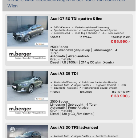
Wien
Audi Q7 50 TDI quattro S line
360°-Kamera
Verkehrszeichen-Erkennung
Spurhalte-Assistent
Hochwertiges Sound-System
Lederlenkrad
LED-Tag-Fahrlicht
LED-Scheinwerfer
Armstütze
10/2025
16.370 km
286 PS (210 kW)
€ 95.990,-
2500
Baden
SUV/Geländewagen/Pickup
|
Jahreswagen
|
4
Türen
Automatik
|
Allrad-Antrieb
Grau - metallic
Diesel
|
7.8 l/100km
|
214
g CO
/km (komb.)
2
Audi A3 35 TDI
Abstands-Warnung
Induktives Laden des Handys
Android Auto
Apple CarPlay
Digitales Cockpit
USB
Spurhalte-Assistent
Hochwertiges Sound-System
11/2024
10.500 km
150 PS (110 kW)
€ 38.990,-
2500
Baden
Limousine
|
Gebraucht
|
4 Türen
Automatik
|
Front-Antrieb
Grün - metallic
Diesel
|
139
g CO
/km (komb.)
2
Audi A3 30 TFSI advanced
Android Auto
Apple CarPlay
Fernlicht-Assistent