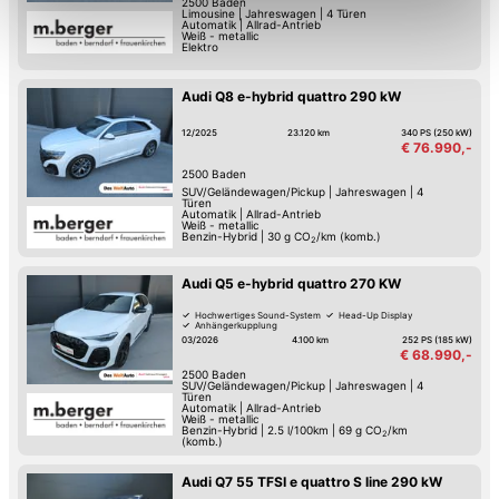
2500
Baden
Limousine
|
Jahreswagen
|
4 Türen
Einschränkung womöglich nicht mehr alle
Automatik
|
Allrad-Antrieb
Weiß - metallic
Funktionalitäten der Website zur Verfügung stehen. Sie
Elektro
können die Einstellungen jederzeit in unserer
Datenschutzerklärung
anpassen.
Audi Q8 e-hybrid quattro 290 kW
12/2025
23.120 km
340 PS (250 kW)
€ 76.990,-
2500
Baden
SUV/Geländewagen/Pickup
|
Jahreswagen
|
4
Türen
Automatik
|
Allrad-Antrieb
Weiß - metallic
Benzin-Hybrid
|
30
g CO
/km (komb.)
2
Audi Q5 e-hybrid quattro 270 KW
Hochwertiges Sound-System
Head-Up Display
Anhängerkupplung
03/2026
4.100 km
252 PS (185 kW)
€ 68.990,-
2500
Baden
SUV/Geländewagen/Pickup
|
Jahreswagen
|
4
Türen
Automatik
|
Allrad-Antrieb
Weiß - metallic
Benzin-Hybrid
|
2.5 l/100km
|
69
g CO
/km
2
(komb.)
Audi Q7 55 TFSI e quattro S line 290 kW