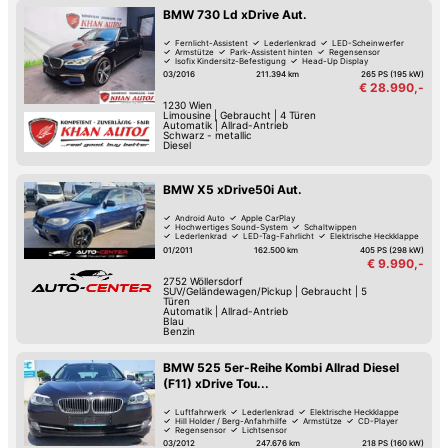
BMW 730 Ld xDrive Aut.
Fernlicht-Assistent
Lederlenkrad
LED-Scheinwerfer
Armstütze
Park-Assistent hinten
Regensensor
Isofix Kindersitz-Befestigung
Head-Up Display
03/2016
211.394 km
265 PS (195 kW)
€ 28.990,-
1230
Wien
Limousine
|
Gebraucht
|
4 Türen
Automatik
|
Allrad-Antrieb
Schwarz - metallic
Diesel
BMW X5 xDrive50i Aut.
Android Auto
Apple CarPlay
Hochwertiges Sound-System
Schaltwippen
Lederlenkrad
LED-Tag-Fahrlicht
Elektrische Heckklappe
CD-Player
01/2011
162.500 km
405 PS (298 kW)
€ 9.990,-
2752
Wöllersdorf
SUV/Geländewagen/Pickup
|
Gebraucht
|
5
Türen
Automatik
|
Allrad-Antrieb
Blau
Benzin
BMW 525 5er-Reihe Kombi Allrad Diesel
(F11) xDrive Tou...
Luftfahrwerk
Lederlenkrad
Elektrische Heckklappe
Hill Holder / Berg-Anfahrhilfe
Armstütze
CD-Player
Regensensor
Lichtsensor
03/2012
247.676 km
218 PS (160 kW)