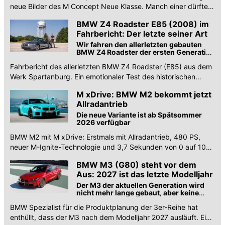
neue Bilder des M Concept Neue Klasse. Manch einer dürfte
sich aber eher am M3 (E30) erfreuen.
BMW Z4 Roadster E85 (2008) im
Fahrbericht: Der letzte seiner Art
Wir fahren den allerletzten gebauten
BMW Z4 Roadster der ersten Generation
mit echten 1.069 Meilen auf dem Tacho
Fahrbericht des allerletzten BMW Z4 Roadster (E85) aus dem
Werk Spartanburg. Ein emotionaler Test des historischen
Sechszylinders mit 1.069 Meilen.
M xDrive: BMW M2 bekommt jetzt
Allradantrieb
Die neue Variante ist ab Spätsommer
2026 verfügbar
BMW M2 mit M xDrive: Erstmals mit Allradantrieb, 480 PS,
neuer M-Ignite-Technologie und 3,7 Sekunden von 0 auf 100
km/h. Marktstart 2026.
BMW M3 (G80) steht vor dem
Aus: 2027 ist das letzte Modelljahr
Der M3 der aktuellen Generation wird
nicht mehr lange gebaut, aber keine
Sorge: Ein Nachfolger kommt.
BMW Spezialist für die Produktplanung der 3er-Reihe hat
enthüllt, dass der M3 nach dem Modelljahr 2027 ausläuft. Ein