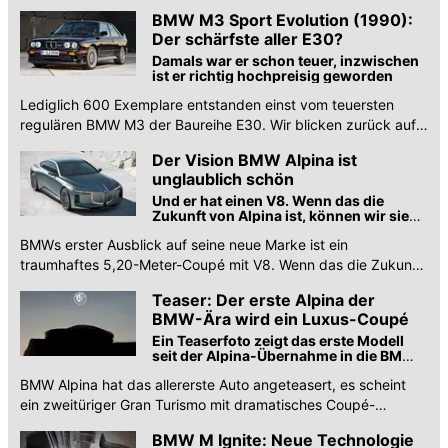
Nachfolger kommt erst im Kalenderjahr 2028.
BMW M3 Sport Evolution (1990):
Der schärfste aller E30?
Damals war er schon teuer, inzwischen
ist er richtig hochpreisig geworden
Lediglich 600 Exemplare entstanden einst vom teuersten
regulären BMW M3 der Baureihe E30. Wir blicken zurück auf
den legendären Sport Evolution.
Der Vision BMW Alpina ist
unglaublich schön
Und er hat einen V8. Wenn das die
Zukunft von Alpina ist, können wir sie
kaum erwarten
BMWs erster Ausblick auf seine neue Marke ist ein
traumhaftes 5,20-Meter-Coupé mit V8. Wenn das die Zukunft
von Alpina ist, können wir sie kaum erwarten.
Teaser: Der erste Alpina der
BMW-Ära wird ein Luxus-Coupé
Ein Teaserfoto zeigt das erste Modell
seit der Alpina-Übernahme in die BMW
Group und verrät: Es wird wohl ein
BMW Alpina hat das allererste Auto angeteasert, es scheint
Luxus-Coupé
ein zweitüriger Gran Turismo mit dramatisches Coupé-
Dachlinie zu sein: Enthüllung am 15. Mai 2026.
BMW M Ignite: Neue Technologie