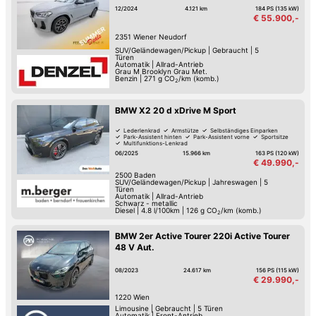
12/2024
4.121 km
184 PS (135 kW)
€ 55.900,-
2351
Wiener Neudorf
SUV/Geländewagen/Pickup
|
Gebraucht
|
5
Türen
Automatik
|
Allrad-Antrieb
Grau M Brooklyn Grau Met.
Benzin
|
271
g CO
/km (komb.)
2
BMW X2 20 d xDrive M Sport
Lederlenkrad
Armstütze
Selbständiges Einparken
Park-Assistent hinten
Park-Assistent vorne
Sportsitze
Multifunktions-Lenkrad
Zentralverriegelung mit Fernbedienung
06/2025
15.966 km
163 PS (120 kW)
€ 49.990,-
2500
Baden
SUV/Geländewagen/Pickup
|
Jahreswagen
|
5
Türen
Automatik
|
Allrad-Antrieb
Schwarz - metallic
Diesel
|
4.8 l/100km
|
126
g CO
/km (komb.)
2
BMW 2er Active Tourer 220i Active Tourer
48 V Aut.
08/2023
24.617 km
156 PS (115 kW)
€ 29.990,-
1220
Wien
Limousine
|
Gebraucht
|
5 Türen
Automatik
|
Front-Antrieb