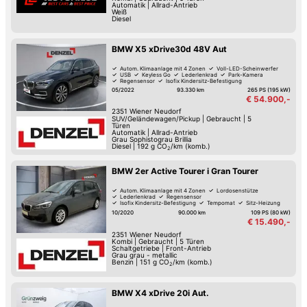
Automatik
|
Allrad-Antrieb
Weiß
Diesel
BMW X5 xDrive30d 48V Aut
Autom. Klimaanlage mit 4 Zonen
Voll-LED-Scheinwerfer
USB
Keyless Go
Lederlenkrad
Park-Kamera
Regensensor
Isofix Kindersitz-Befestigung
05/2022
93.330 km
265 PS (195 kW)
€ 54.900,-
2351
Wiener Neudorf
SUV/Geländewagen/Pickup
|
Gebraucht
|
5
Türen
Automatik
|
Allrad-Antrieb
Grau Sophistograu Brillia
Diesel
|
192
g CO
/km (komb.)
2
BMW 2er Active Tourer i Gran Tourer
Autom. Klimaanlage mit 4 Zonen
Lordosenstütze
Lederlenkrad
Regensensor
Isofix Kindersitz-Befestigung
Tempomat
Sitz-Heizung
Navigationsystem
10/2020
90.000 km
109 PS (80 kW)
€ 15.490,-
2351
Wiener Neudorf
Kombi
|
Gebraucht
|
5 Türen
Schaltgetriebe
|
Front-Antrieb
Grau grau - metallic
Benzin
|
151
g CO
/km (komb.)
2
BMW X4 xDrive 20i Aut.