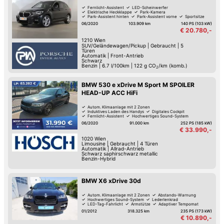
Fernlicht-Assistent
LED-Scheinwerfer
Elektrische Heckklappe
Park-Kamera
Park-Assistent hinten
Park-Assistent vorne
Sportsitze
Multifunktions-Lenkrad
06/2020
103.909 km
140 PS (103 kW)
€ 20.780,-
1210
Wien
SUV/Geländewagen/Pickup
|
Gebraucht
|
5
Türen
Automatik
|
Front-Antrieb
Schwarz
Benzin
|
6.7 l/100km
|
122
g CO
/km (komb.)
2
BMW 530 e xDrive M Sport M SPOILER
HEAD-UP ACC HiFi
Autom. Klimaanlage mit 2 Zonen
Induktives Laden des Handys
Digitales Cockpit
Fernlicht-Assistent
Hochwertiges Sound-System
Keyless Go
Schaltwippen
Lederlenkrad
06/2020
91.000 km
252 PS (185 kW)
€ 33.990,-
1020
Wien
Limousine
|
Gebraucht
|
4 Türen
Automatik
|
Allrad-Antrieb
Schwarz saphirschwarz metallic
Benzin-Hybrid
BMW X6 xDrive 30d
Autom. Klimaanlage mit 2 Zonen
Abstands-Warnung
Hochwertiges Sound-System
Lederlenkrad
LED-Tag-Fahrlicht
Armstütze
Adaptiver Tempomat
CD-Player
01/2012
318.325 km
235 PS (173 kW)
€ 10.890,-