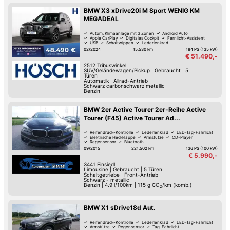
BMW X3 xDrive20i M Sport WENIG KM
MEGADEAL
Autom. Klimaanlage mit 3 Zonen
Android Auto
Apple CarPlay
Digitales Cockpit
Fernlicht-Assistent
USB
Schaltwippen
Lederlenkrad
02/2024
15.530 km
184 PS (135 kW)
€ 51.490,-
2512
Tribuswinkel
SUV/Geländewagen/Pickup
|
Gebraucht
|
5
Türen
Automatik
|
Allrad-Antrieb
Schwarz carbonschwarz metallic
Benzin
BMW 2er Active Tourer 2er-Reihe Active
Tourer (F45) Active Tourer Ad...
Reifendruck-Kontrolle
Lederlenkrad
LED-Tag-Fahrlicht
Elektrische Heckklappe
Armstütze
CD-Player
Regensensor
Bluetooth
09/2015
221.502 km
136 PS (100 kW)
€ 5.990,-
3441
Einsiedl
Limousine
|
Gebraucht
|
5 Türen
Schaltgetriebe
|
Front-Antrieb
Schwarz - metallic
Benzin
|
4.9 l/100km
|
115
g CO
/km (komb.)
2
BMW X1 sDrive18d Aut.
Reifendruck-Kontrolle
Lederlenkrad
LED-Tag-Fahrlicht
Armstütze
Regensensor
Tag-Fahrlicht