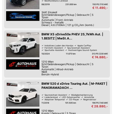
Multifunktions-Lenkrad
Zentralverriegelung mit Fernbedienung
06/2019
231.000 km
150 PS (110 kW)
€ 11.490,-
3441
Einsiedl
SUV/Geländewagen/Pickup
|
Gebraucht
|
5
Türen
Automatik
|
Front-Antrieb
Schwarz - metallic
Diesel
|
4.6 l/100km
|
121
g CO
/km (komb.)
2
BMW X5 xDrive50e PHEV 25,7kWh Aut. |
1.BESITZ | MwSt.A...
Induktives Laden des Handys
Apple CarPlay
Fernlicht-Assistent
Spurwechsel-Assistent
Spurhalte-Assistent
Hochwertiges Sound-System
Keyless Go
Reifendruck-Kontrolle
10/2024
11.670 km
313 PS (230 kW)
€ 74.880,-
1210
Wien
SUV/Geländewagen/Pickup
|
Gebraucht
|
5
Türen
Automatik
|
Allrad-Antrieb
Weiß
Benzin-Hybrid
BMW 520 d xDrive Touring Aut. | M-PAKET |
PANORAMADACH ...
Spurwechsel-Assistent
Müdigkeitserkennung
Lederlenkrad
LED-Scheinwerfer
Armstütze
Adaptiver Tempomat
CD-Player
Regensensor
11/2018
101.505 km
190 PS (140 kW)
€ 28.880,-
1210
Wien
Kombi
|
Gebraucht
|
5 Türen