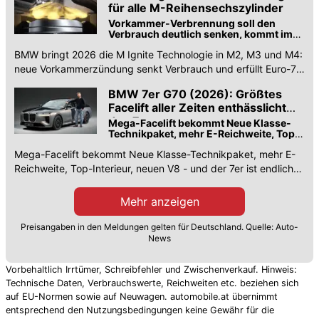
für alle M-Reihensechszylinder
Vorkammer-Verbrennung soll den
Verbrauch deutlich senken, kommt im
Sommer 2026
BMW bringt 2026 die M Ignite Technologie in M2, M3 und M4:
neue Vorkammerzündung senkt Verbrauch und erfüllt Euro-7-
Norm.
BMW 7er G70 (2026): Größtes
Facelift aller Zeiten enthässlicht
den 7er
Mega-Facelift bekommt Neue Klasse-
Technikpaket, mehr E-Reichweite, Top-
Interieur, neuen V8 - und der 7er ist
Mega-Facelift bekommt Neue Klasse-Technikpaket, mehr E-
endlich wieder ansehnlich
Reichweite, Top-Interieur, neuen V8 - und der 7er ist endlich
wieder ansehnlich.
Mehr anzeigen
Preisangaben in den Meldungen gelten für Deutschland. Quelle: Auto-
News
Vorbehaltlich Irrtümer, Schreibfehler und Zwischenverkauf. Hinweis:
Technische Daten, Verbrauchswerte, Reichweiten etc. beziehen sich
auf EU-Normen sowie auf Neuwagen. automobile.at übernimmt
entsprechend den Nutzungsbedingungen keine Gewähr für die