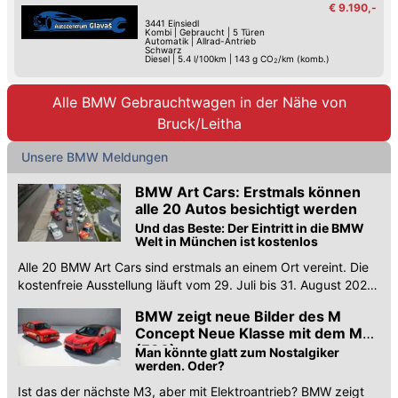
€ 9.190,-
3441
Einsiedl
Kombi
|
Gebraucht
|
5 Türen
Automatik
|
Allrad-Antrieb
Schwarz
Diesel
|
5.4 l/100km
|
143
g CO
/km (komb.)
2
Alle BMW Gebrauchtwagen in der Nähe von
Bruck/Leitha
Unsere BMW Meldungen
BMW Art Cars: Erstmals können
alle 20 Autos besichtigt werden
Und das Beste: Der Eintritt in die BMW
Welt in München ist kostenlos
Alle 20 BMW Art Cars sind erstmals an einem Ort vereint. Die
kostenfreie Ausstellung läuft vom 29. Juli bis 31. August 2026
in der BMW Welt in München.
BMW zeigt neue Bilder des M
Concept Neue Klasse mit dem M3
(E30)
Man könnte glatt zum Nostalgiker
werden. Oder?
Ist das der nächste M3, aber mit Elektroantrieb? BMW zeigt