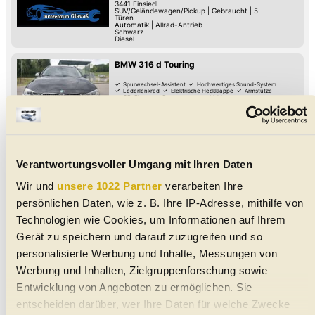
3441
Einsiedl
SUV/Geländewagen/Pickup
|
Gebraucht
|
5
Türen
Automatik
|
Allrad-Antrieb
Schwarz
Diesel
BMW 316 d Touring
Spurwechsel-Assistent
Hochwertiges Sound-System
Lederlenkrad
Elektrische Heckklappe
Armstütze
CD-Player
Regensensor
Lichtsensor
11/2014
270.072 km
116 PS (85 kW)
€ 5.190,-
3441
Einsiedl
Kombi
|
Gebraucht
|
5 Türen
Schaltgetriebe
|
Hinterrad-Antrieb
Schwarz
Diesel
|
1
g CO
/km (komb.)
2
Verantwortungsvoller Umgang mit Ihren Daten
Wir und
unsere 1022 Partner
verarbeiten Ihre
BMW 520 - 520d xDrive DPF
persönlichen Daten, wie z. B. Ihre IP-Adresse, mithilfe von
Abstands-Warnung
USB
Hochwertiges Sound-System
Schaltwippen
Lederlenkrad
LED-Tag-Fahrlicht
Technologien wie Cookies, um Informationen auf Ihrem
Armstütze
Adaptiver Tempomat
01/2015
250.922 km
184 PS (135 kW)
Gerät zu speichern und darauf zuzugreifen und so
€ 10.190,-
3441
Einsiedl
personalisierte Werbung und Inhalte, Messungen von
Limousine
|
Gebraucht
|
4 Türen
Automatik
|
Allrad-Antrieb
Werbung und Inhalten, Zielgruppenforschung sowie
Weiß
Diesel
Entwicklung von Angeboten zu ermöglichen. Sie
entscheiden darüber, wer Ihre Daten für welche Zwecke
BMW X5 3,0sd Aut.