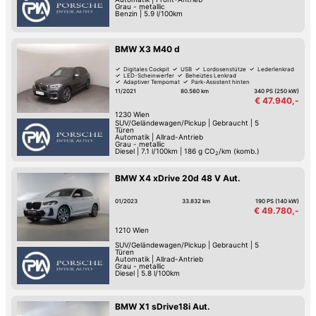
Grau - metallic
Benzin
|
5.9 l/100km
BMW X3 M40 d
Digitales Cockpit
USB
Lordosenstütze
Lederlenkrad
LED-Scheinwerfer
Beheiztes Lenkrad
Adaptiver Tempomat
Park-Assistent hinten
11/2021
80.560 km
340 PS (250 kW)
€ 47.940,-
1230
Wien
SUV/Geländewagen/Pickup
|
Gebraucht
|
5
Türen
Automatik
|
Allrad-Antrieb
Grau - metallic
Diesel
|
7.1 l/100km
|
186
g CO
/km (komb.)
2
BMW X4 xDrive 20d 48 V Aut.
01/2023
33.832 km
190 PS (140 kW)
€ 49.780,-
1210
Wien
SUV/Geländewagen/Pickup
|
Gebraucht
|
5
Türen
Automatik
|
Allrad-Antrieb
Grau - metallic
Diesel
|
5.8 l/100km
BMW X1 sDrive18i Aut.