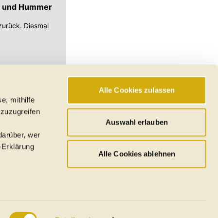
let und Hummer
zurück. Diesmal
.
Alle Cookies zulassen
e, mithilfe
hswerte, Reichweiten
 zuzugreifen
den
Auswahl erlauben
darüber, wer
-Erklärung
Alle Cookies ablehnen
u sein können
ieren