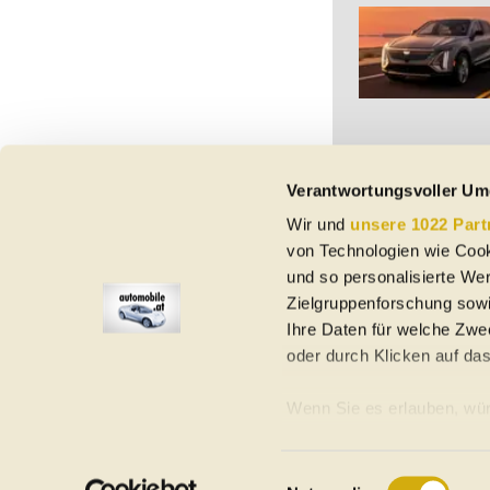
Verantwortungsvoller Um
Wir und
unsere 1022 Part
Vorbehaltlich Irrtümer,
von Technologien wie Cook
etc. beziehen sich au
Nutzungsbedingungen ke
und so personalisierte We
Zielgruppenforschung sowi
Ihre Daten für welche Zwec
oder durch Klicken auf da
Elektroautos
Gebrauchtwagen
Neuwagen
Jahreswagen
Regional
A
Wenn Sie es erlauben, wür
Informationen über Ih
Homepage
Impressum
Nutzungsbedingungen
Datenschutzerklär
Ihr Gerät durch aktiv
Einwilligungsauswahl