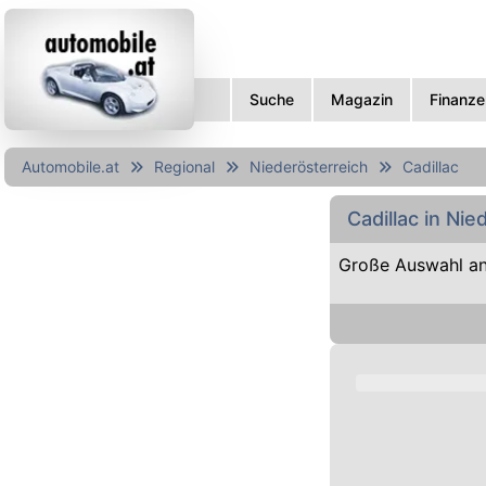
Suche
Magazin
Finanze
Automobile.at
Regional
Niederösterreich
Cadillac
Cadillac in Ni
Große Auswahl an