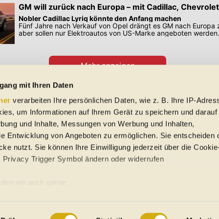
GM will zurück nach Europa – mit Cadillac, Chevro
Nobler Cadillac Lyriq könnte den Anfang machen
Fünf Jahre nach Verkauf von Opel drängt es GM nach Europa 
aber sollen nur Elektroautos von US-Marke angeboten werden
Mehr anzeigen
Preisangaben in den Meldungen gelten für Deutschland. Quelle: Auto-News
gang mit Ihren Daten
ner
verarbeiten Ihre persönlichen Daten, wie z. B. Ihre IP-Adress
 Schreibfehler und Zwischenverkauf. Hinweis: Technische Daten, Verbrauc
ies, um Informationen auf Ihrem Gerät zu speichern und darauf
f EU-Normen sowie auf Neuwagen. automobile.at übernimmt entsprechend 
ine Gewähr für die Richtigkeit der Angaben.
rbung und Inhalte, Messungen von Werbung und Inhalten,
e Entwicklung von Angeboten zu ermöglichen. Sie entscheiden 
ke nutzt. Sie können Ihre Einwilligung jederzeit über die Cookie
s Privacy Trigger Symbol ändern oder widerrufen
uto-Händler
den wir auch gerne:
re geografische Lage erfassen, welche bis auf einige Meter gena
ung
Sitemap
es Scannen nach bestimmten Merkmalen (Fingerprinting) identifiz