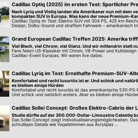
Cadillac Optiq (2025) im ersten Test: Sportlicher 
Nach Lyriq und Vistiq landen die Amerikaner nun mit dem v
kompakten SUV in Europa. Was kann der neue Premium-Ka
Cadillac Optiq im Test: Elektro-SUV mit 304 PS, 425 km Reich
Design, Dolby-Sound und straffem Fahrwerk – amerikanisch tri
Grand European Cadillac Treffen 2025: Amerika trif
Viel Blech, viel Chrom, viel Glanz. Und wir mittendrin statt n
Fans feiern US-Klassiker mit Chrom, V8-Power und Kultdesign 
Cadillac-Event Europas. Wir waren live dabei.
Cadillac Lyriq im Test: Ernsthafte Premium-SUV-Alt
Komfortabel und recht luxuriös ist er. Und schick und natürl
es bleiben einige Hürden
Komfortabel und recht luxuriös ist das amerikanische 530-PS
Und schick und natürlich anders. Aber es bleiben einige Hürde
Cadillac Sollei Concept: Großes Elektro-Cabrio der 
Studie dürfte auf der 300.000-Dollar-Limousine Celestiq b
Das Sollei Concept zeigt Individualisierungsmöglichkeiten. Das 
schrulligen Details wie Vogelstimmen aus Acrylglas ...