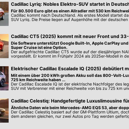
Cadillac Lyriq: Nobles Elektro-SUV startet in Deutsc
Für 80.500 Euro gibt es einen Allradler mit 530 km Reichwe
Cadillac kommt nach Deutschland. Als erstes Modell startet d
SUV Lyriq. Die Preise liegen auf Augenhöhe mit der deutschen
Cadillac CT5 (2025) kommt mit neuer Front und 33-
Die Software unterstützt Google Built-In, Apple CarPlay und
Super Cruise ist eine Option.
Der aufgefrischte Cadillac CT5 wurde auf der diesjährigen NAI
vorgestellt. Er kommt im Frühjahr 2024 als 2025er-Modell in d
Elektrischer Cadillac Escalade IQ (2025) debütiert m
Mit einem über 200 kWh großen Akku soll das 800-Volt-Lu
725 km Reichweite haben ...
Der Cadillac Escalade IQ ist der elektrische Nachfolger des l
SUV mit Verbrenner mit einer Reichweite von bis zu 725 km un
System.
Cadillac Celestiq: Handgefertigte Luxuslimousine f
Ähnliche Daten wie beim Mercedes-AMG EQS 53, aber doppe
Der Cadillac Celestiq basiert auf der GM-Plattform Ultium, doch
dem anderen gleichen, nur zwei Autos pro Tag werden gefertig