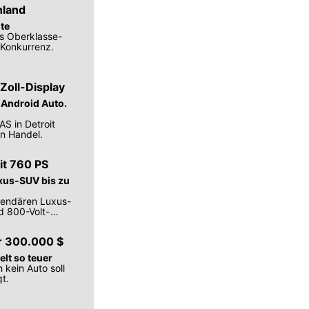
hland
ite
as Oberklasse-
 Konkurrenz.
Zoll-Display
 Android Auto.
AS in Detroit
en Handel.
it 760 PS
xus-SUV bis zu
egendären Luxus-
d 800-Volt-
ür 300.000 $
lt so teuer
 kein Auto soll
t.