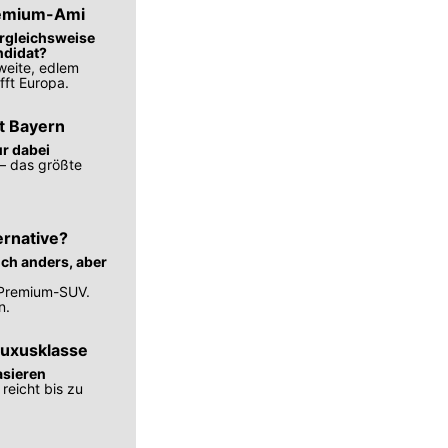
Premium-Ami
ergleichsweise
ndidat?
weite, edlem
fft Europa.
ft Bayern
ur dabei
– das größte
ernative?
ich anders, aber
-Premium-SUV.
n.
Luxusklasse
asieren
reicht bis zu