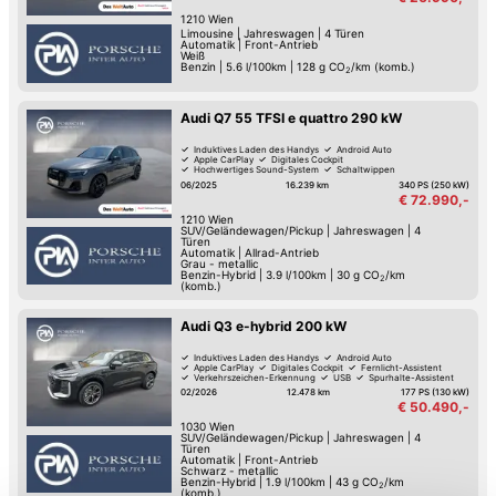
1210
Wien
Limousine
|
Jahreswagen
|
4 Türen
Automatik
|
Front-Antrieb
Weiß
Benzin
|
5.6 l/100km
|
128
g CO
/km (komb.)
2
Audi Q7 55 TFSI e quattro 290 kW
Induktives Laden des Handys
Android Auto
Apple CarPlay
Digitales Cockpit
Hochwertiges Sound-System
Schaltwippen
Reifendruck-Kontrolle
Lordosenstütze
06/2025
16.239 km
340 PS (250 kW)
€ 72.990,-
1210
Wien
SUV/Geländewagen/Pickup
|
Jahreswagen
|
4
Türen
Automatik
|
Allrad-Antrieb
Grau - metallic
Benzin-Hybrid
|
3.9 l/100km
|
30
g CO
/km
2
(komb.)
Audi Q3 e-hybrid 200 kW
Induktives Laden des Handys
Android Auto
Apple CarPlay
Digitales Cockpit
Fernlicht-Assistent
Verkehrszeichen-Erkennung
USB
Spurhalte-Assistent
02/2026
12.478 km
177 PS (130 kW)
€ 50.490,-
1030
Wien
SUV/Geländewagen/Pickup
|
Jahreswagen
|
4
Türen
Automatik
|
Front-Antrieb
Schwarz - metallic
Benzin-Hybrid
|
1.9 l/100km
|
43
g CO
/km
2
(komb.)