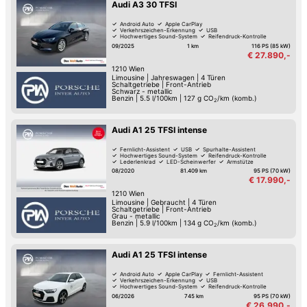
Audi A3 30 TFSI
Android Auto
Apple CarPlay
Verkehrszeichen-Erkennung
USB
Hochwertiges Sound-System
Reifendruck-Kontrolle
Müdigkeitserkennung
Lederlenkrad
09/2025
1 km
116 PS (85 kW)
€ 27.890,-
1210
Wien
Limousine
|
Jahreswagen
|
4 Türen
Schaltgetriebe
|
Front-Antrieb
Schwarz - metallic
Benzin
|
5.5 l/100km
|
127
g CO
/km (komb.)
2
Audi A1 25 TFSI intense
Fernlicht-Assistent
USB
Spurhalte-Assistent
Hochwertiges Sound-System
Reifendruck-Kontrolle
Lederlenkrad
LED-Scheinwerfer
Armstütze
08/2020
81.409 km
95 PS (70 kW)
€ 17.990,-
1210
Wien
Limousine
|
Gebraucht
|
4 Türen
Schaltgetriebe
|
Front-Antrieb
Grau - metallic
Benzin
|
5.9 l/100km
|
134
g CO
/km (komb.)
2
Audi A1 25 TFSI intense
Android Auto
Apple CarPlay
Fernlicht-Assistent
Verkehrszeichen-Erkennung
USB
Hochwertiges Sound-System
Reifendruck-Kontrolle
Müdigkeitserkennung
06/2026
745 km
95 PS (70 kW)
€ 26.990,-