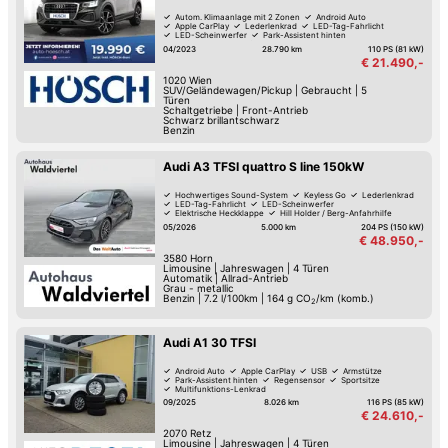
Autom. Klimaanlage mit 2 Zonen
Android Auto
Apple CarPlay
Lederlenkrad
LED-Tag-Fahrlicht
LED-Scheinwerfer
Park-Assistent hinten
Isofix Kindersitz-Befestigung
04/2023
28.790 km
110 PS (81 kW)
€ 21.490,-
1020
Wien
SUV/Geländewagen/Pickup
|
Gebraucht
|
5
Türen
Schaltgetriebe
|
Front-Antrieb
Schwarz brillantschwarz
Benzin
Audi A3 TFSI quattro S line 150kW
Hochwertiges Sound-System
Keyless Go
Lederlenkrad
LED-Tag-Fahrlicht
LED-Scheinwerfer
Elektrische Heckklappe
Hill Holder / Berg-Anfahrhilfe
Adaptive Scheinwerfer
05/2026
5.000 km
204 PS (150 kW)
€ 48.950,-
3580
Horn
Limousine
|
Jahreswagen
|
4 Türen
Automatik
|
Allrad-Antrieb
Grau - metallic
Benzin
|
7.2 l/100km
|
164
g CO
/km (komb.)
2
Audi A1 30 TFSI
Android Auto
Apple CarPlay
USB
Armstütze
Park-Assistent hinten
Regensensor
Sportsitze
Multifunktions-Lenkrad
09/2025
8.026 km
116 PS (85 kW)
€ 24.610,-
2070
Retz
Limousine
|
Jahreswagen
|
4 Türen