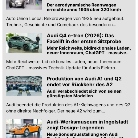
Der aerodynamische Rennwagen
erreichte anno 1935 über 320 km/h
Auto Union Lucca: Rekordwagen von 1935 neu aufgebaut.
Technik, Geschichte und Comeback des besonderen
Silberpfeils im Detail.
Audi Q4 e-tron (2026): Das
Facelift in der ersten Sitzprobe
Mehr Reichweite, bidirektionales Laden,
neuer Innenraum, ChatGPT - massives
Technik-Update für den Elektro-
Mehr Reichweite, bidirektionales Laden, neuer Innenraum,
Bestseller
ChatGPT - massives Technik-Update für Audis Elektro-
Bestseller.
Produktion von Audi A1 und Q2
endet vor Rückkehr des A2
Audi verabschiedet sich von seinen
günstigsten Modellen
Audi beendet die Produktion des A1-Kleinwagens und des Q2
ohne direkte Nachfolger. Der neue A2 wird zum
Einstiegsmodell des Unternehmens.
Audi-Werksmuseum in Ingolstadt
zeigt Design-Legenden
Neue Sonderausstellung von Audi