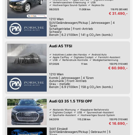
Verkehrszeichen-Erkennung
USB
Hochwertiges Sound-System
Keyless Go
Reifendruck-Kontrolle
08/2025
11.008 km
116 PS (85 kW)
€ 31.490,-
1210
Wien
SUV/Geländewagen/Pickup
|
Jahreswagen
|
4
Türen
Schaltgetriebe
|
Front-Antrieb
Schwarz
Benzin
|
6.2 l/100km
|
141
g CO
/km (komb.)
2
Audi A5 TFSI
Induktives Laden des Handys
Android Auto
Apple CarPlay
Digitales Cockpit
Fernlicht-Assistent
USB
Reifendruck-Kontrolle
Müdigkeitserkennung
07/2026
11 km
150 PS (110 kW)
€ 60.980,-
1210
Wien
Kombi
|
Jahreswagen
|
4 Türen
Automatik
|
Front-Antrieb
Grau - metallic
Benzin
|
6.9 l/100km
|
158
g CO
/km (komb.)
2
Audi Q3 35 1.5 TFSI OPF
Abstands-Warnung
Klappbarer Beifahrersitz
Digitales Cockpit
USB
Spurwechsel-Assistent
Spurhalte-Assistent
Hochwertiges Sound-System
Keyless Go
04/2019
115.236 km
150 PS (110 kW)
€ 16.690,-
3441
Einsiedl
SUV/Geländewagen/Pickup
|
Gebraucht
|
5
Türen