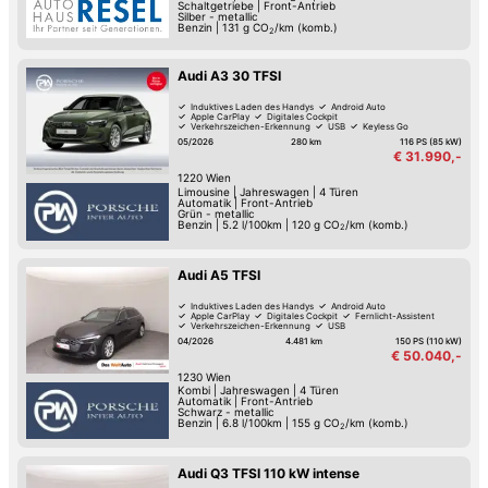
Schaltgetriebe
|
Front-Antrieb
Silber - metallic
Benzin
|
131
g CO
/km (komb.)
2
Audi A3 30 TFSI
Induktives Laden des Handys
Android Auto
Apple CarPlay
Digitales Cockpit
Verkehrszeichen-Erkennung
USB
Keyless Go
Reifendruck-Kontrolle
05/2026
280 km
116 PS (85 kW)
€ 31.990,-
1220
Wien
Limousine
|
Jahreswagen
|
4 Türen
Automatik
|
Front-Antrieb
Grün - metallic
Benzin
|
5.2 l/100km
|
120
g CO
/km (komb.)
2
Audi A5 TFSI
Induktives Laden des Handys
Android Auto
Apple CarPlay
Digitales Cockpit
Fernlicht-Assistent
Verkehrszeichen-Erkennung
USB
Hochwertiges Sound-System
04/2026
4.481 km
150 PS (110 kW)
€ 50.040,-
1230
Wien
Kombi
|
Jahreswagen
|
4 Türen
Automatik
|
Front-Antrieb
Schwarz - metallic
Benzin
|
6.8 l/100km
|
155
g CO
/km (komb.)
2
Audi Q3 TFSI 110 kW intense