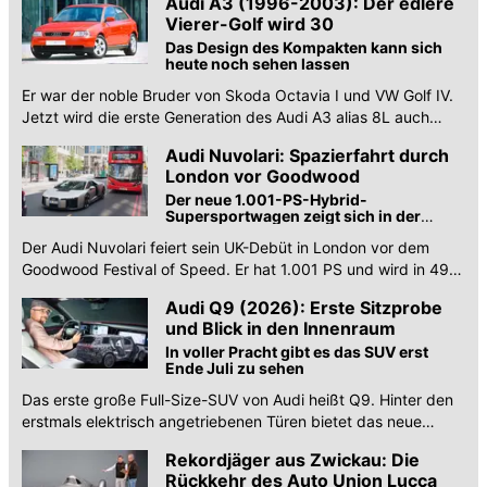
Audi A3 (1996-2003): Der edlere
Vierer-Golf wird 30
Das Design des Kompakten kann sich
heute noch sehen lassen
Er war der noble Bruder von Skoda Octavia I und VW Golf IV.
Jetzt wird die erste Generation des Audi A3 alias 8L auch
schon 30 Jahre alt.
Audi Nuvolari: Spazierfahrt durch
London vor Goodwood
Der neue 1.001-PS-Hybrid-
Supersportwagen zeigt sich in der
britischen Hauptstadt
Der Audi Nuvolari feiert sein UK-Debüt in London vor dem
Goodwood Festival of Speed. Er hat 1.001 PS und wird in 499
Exemplaren produziert
Audi Q9 (2026): Erste Sitzprobe
und Blick in den Innenraum
In voller Pracht gibt es das SUV erst
Ende Juli zu sehen
Das erste große Full-Size-SUV von Audi heißt Q9. Hinter den
erstmals elektrisch angetriebenen Türen bietet das neue
Topmodell bis zu sieben Sitze.
Rekordjäger aus Zwickau: Die
Rückkehr des Auto Union Lucca