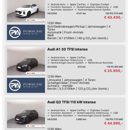
Android Auto
Apple CarPlay
Digitales Cockpit
Fernlicht-Assistent
Verkehrszeichen-Erkennung
USB
Spurhalte-Assistent
Hochwertiges Sound-System
04/2026
4.147 km
150 PS (110 kW)
€ 43.430,-
1230
Wien
SUV/Geländewagen/Pickup
|
Jahreswagen
|
4
Türen
Automatik
|
Front-Antrieb
Weiß
Benzin
|
6.1 l/100km
|
140
g CO
/km (komb.)
2
Audi A1 30 TFSI intense
Android Auto
Apple CarPlay
Verkehrszeichen-Erkennung
USB
Hochwertiges Sound-System
Reifendruck-Kontrolle
Müdigkeitserkennung
Lederlenkrad
05/2026
375 km
116 PS (85 kW)
€ 25.950,-
1230
Wien
Limousine
|
Jahreswagen
|
4 Türen
Schaltgetriebe
|
Front-Antrieb
Schwarz - metallic
Benzin
|
5.5 l/100km
|
123
g CO
/km (komb.)
2
Audi Q3 TFSI 110 kW intense
Android Auto
Apple CarPlay
Digitales Cockpit
Fernlicht-Assistent
Verkehrszeichen-Erkennung
USB
Spurhalte-Assistent
Hochwertiges Sound-System
04/2026
3.885 km
150 PS (110 kW)
€ 44.990,-
1230
Wien