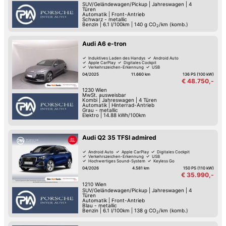
SUV/Geländewagen/Pickup
|
Jahreswagen
|
4
Türen
Automatik
|
Front-Antrieb
Schwarz - metallic
Benzin
|
6.1 l/100km
|
140
g CO
/km (komb.)
2
Audi A6 e-tron
Induktives Laden des Handys
Android Auto
Apple CarPlay
Digitales Cockpit
Verkehrszeichen-Erkennung
USB
Hochwertiges Sound-System
Reifendruck-Kontrolle
04/2025
11.660 km
136 PS (100 kW)
€ 48.750,-
1230
Wien
MwSt. ausweisbar
Kombi
|
Jahreswagen
|
4 Türen
Automatik
|
Hinterrad-Antrieb
Grau - metallic
Elektro
|
14.88 kWh/100km
Audi Q2 35 TFSI admired
Android Auto
Apple CarPlay
Digitales Cockpit
Verkehrszeichen-Erkennung
USB
Hochwertiges Sound-System
Keyless Go
Reifendruck-Kontrolle
04/2026
4.581 km
150 PS (110 kW)
€ 35.990,-
1210
Wien
SUV/Geländewagen/Pickup
|
Jahreswagen
|
4
Türen
Automatik
|
Front-Antrieb
Blau - metallic
Benzin
|
6.1 l/100km
|
138
g CO
/km (komb.)
2