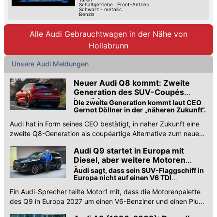
Schaltgetriebe
|
Front-Antrieb
Schwarz - metallic
Benzin
Alle Audi Gebrauchtwagen in der Nähe von
Hollabrunn
Unsere Audi Meldungen
Neuer Audi Q8 kommt: Zweite
Generation des SUV-Coupés
bestätigt
Die zweite Generation kommt laut CEO
Gernot Döllner in der „näheren Zukunft“.
Audi hat in Form seines CEO bestätigt, in naher Zukunft eine
zweite Q8-Generation als coupéartige Alternative zum neuen
Q7 auf den Markt zu bringen.
Audi Q9 startet in Europa mit
Diesel, aber weitere Motoren
folgen
Audi sagt, dass sein SUV-Flaggschiff in
Europa nicht auf einen V6 TDI
beschränkt sein wird
Ein Audi-Sprecher teilte Motor1 mit, dass die Motorenpalette
des Q9 in Europa 2027 um einen V6-Benziner und einen Plug-
in-Hybrid erweitert wird.