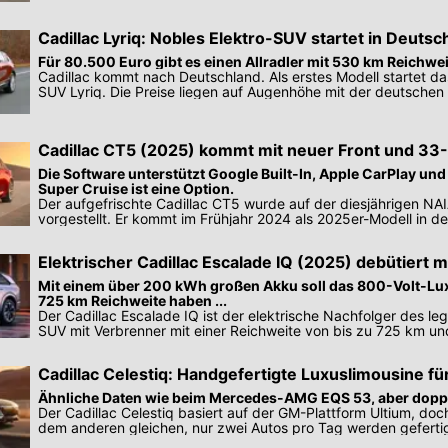
Cadillac Lyriq: Nobles Elektro-SUV startet in Deutsc
Für 80.500 Euro gibt es einen Allradler mit 530 km Reichwe
Cadillac kommt nach Deutschland. Als erstes Modell startet d
SUV Lyriq. Die Preise liegen auf Augenhöhe mit der deutschen
Cadillac CT5 (2025) kommt mit neuer Front und 33-
Die Software unterstützt Google Built-In, Apple CarPlay und
Super Cruise ist eine Option.
Der aufgefrischte Cadillac CT5 wurde auf der diesjährigen NAI
vorgestellt. Er kommt im Frühjahr 2024 als 2025er-Modell in d
Elektrischer Cadillac Escalade IQ (2025) debütiert m
Mit einem über 200 kWh großen Akku soll das 800-Volt-Lu
725 km Reichweite haben ...
Der Cadillac Escalade IQ ist der elektrische Nachfolger des l
SUV mit Verbrenner mit einer Reichweite von bis zu 725 km un
System.
Cadillac Celestiq: Handgefertigte Luxuslimousine f
Ähnliche Daten wie beim Mercedes-AMG EQS 53, aber doppe
Der Cadillac Celestiq basiert auf der GM-Plattform Ultium, doch
dem anderen gleichen, nur zwei Autos pro Tag werden gefertig