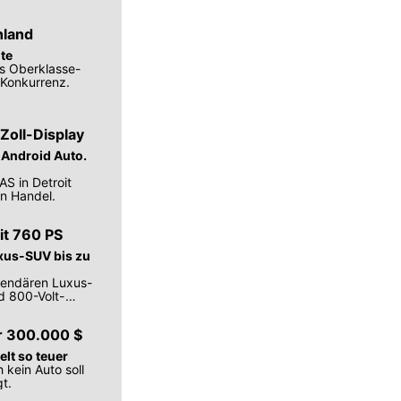
hland
ite
as Oberklasse-
 Konkurrenz.
Zoll-Display
 Android Auto.
AS in Detroit
en Handel.
it 760 PS
xus-SUV bis zu
egendären Luxus-
d 800-Volt-
ür 300.000 $
lt so teuer
 kein Auto soll
t.