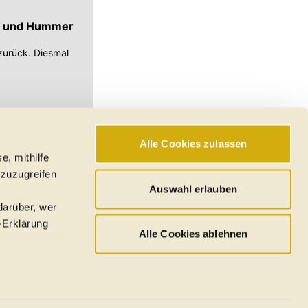
let und Hummer
zurück. Diesmal
.
Alle Cookies zulassen
e, mithilfe
hswerte, Reichweiten
 zuzugreifen
den
Auswahl erlauben
darüber, wer
-Erklärung
Alle Cookies ablehnen
u sein können