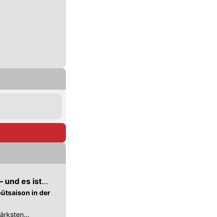
– und es ist
bütsaison in der
tärksten