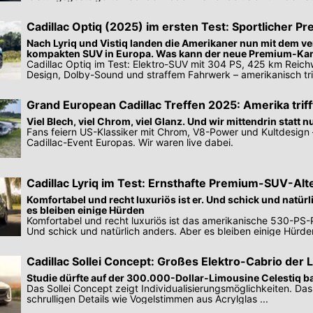
Blackwing aller Zeiten.
Cadillac Optiq (2025) im ersten Test: Sportlicher 
Nach Lyriq und Vistiq landen die Amerikaner nun mit dem v
kompakten SUV in Europa. Was kann der neue Premium-Ka
Cadillac Optiq im Test: Elektro-SUV mit 304 PS, 425 km Reich
Design, Dolby-Sound und straffem Fahrwerk – amerikanisch tri
Grand European Cadillac Treffen 2025: Amerika trif
Viel Blech, viel Chrom, viel Glanz. Und wir mittendrin statt n
Fans feiern US-Klassiker mit Chrom, V8-Power und Kultdesign 
Cadillac-Event Europas. Wir waren live dabei.
Cadillac Lyriq im Test: Ernsthafte Premium-SUV-Alt
Komfortabel und recht luxuriös ist er. Und schick und natürl
es bleiben einige Hürden
Komfortabel und recht luxuriös ist das amerikanische 530-PS
Und schick und natürlich anders. Aber es bleiben einige Hürde
Cadillac Sollei Concept: Großes Elektro-Cabrio der 
Studie dürfte auf der 300.000-Dollar-Limousine Celestiq b
Das Sollei Concept zeigt Individualisierungsmöglichkeiten. Das 
schrulligen Details wie Vogelstimmen aus Acrylglas ...