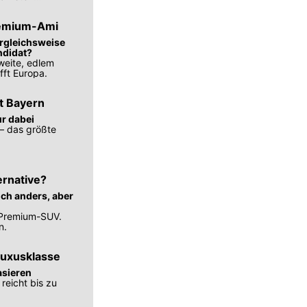
Premium-Ami
ergleichsweise
ndidat?
weite, edlem
fft Europa.
ft Bayern
ur dabei
– das größte
ernative?
ich anders, aber
-Premium-SUV.
n.
Luxusklasse
asieren
reicht bis zu