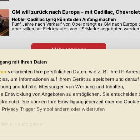
GM will zurück nach Europa – mit Cadillac, Chevro
Nobler Cadillac Lyriq könnte den Anfang machen
Fünf Jahre nach Verkauf von Opel drängt es GM nach Europa 
aber sollen nur Elektroautos von US-Marke angeboten werden
Mehr anzeigen
Preisangaben in den Meldungen gelten für Deutschland. Quelle: Auto-News
gang mit Ihren Daten
ner
verarbeiten Ihre persönlichen Daten, wie z. B. Ihre IP-Adress
 Schreibfehler und Zwischenverkauf. Hinweis: Technische Daten, Verbrauc
ies, um Informationen auf Ihrem Gerät zu speichern und darauf
f EU-Normen sowie auf Neuwagen. automobile.at übernimmt entsprechend 
ine Gewähr für die Richtigkeit der Angaben.
rbung und Inhalte, Messungen von Werbung und Inhalten,
e Entwicklung von Angeboten zu ermöglichen. Sie entscheiden 
ke nutzt. Sie können Ihre Einwilligung jederzeit über die Cookie
s Privacy Trigger Symbol ändern oder widerrufen
uto-Händler
den wir auch gerne:
re geografische Lage erfassen, welche bis auf einige Meter gena
ung
Sitemap