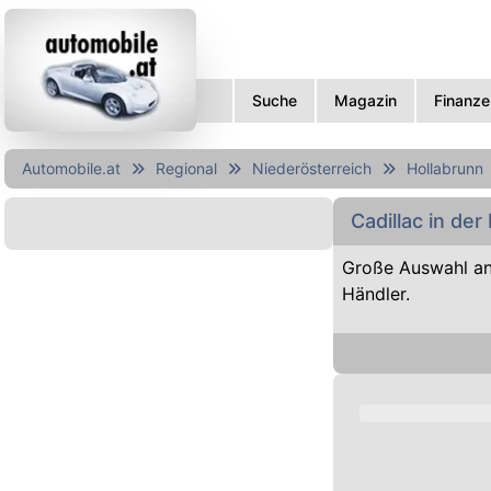
Suche
Magazin
Finanze
Automobile.at
Regional
Niederösterreich
Hollabrunn
Cadillac in de
Große Auswahl an
Händler.