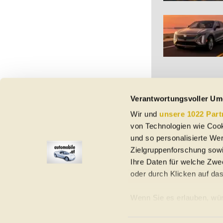
Verantwortungsvoller Um
Wir und
unsere 1022 Part
Vorbehaltlich Irrtümer,
von Technologien wie Cook
etc. beziehen sich au
Nutzungsbedingungen ke
und so personalisierte We
Zielgruppenforschung sowi
Ihre Daten für welche Zwec
oder durch Klicken auf da
Elektroautos
Gebrauchtwagen
Neuwagen
Jahreswagen
Regional
A
Wenn Sie es erlauben, wür
Informationen über Ih
Homepage
Impressum
Nutzungsbedingungen
Datenschutzerklär