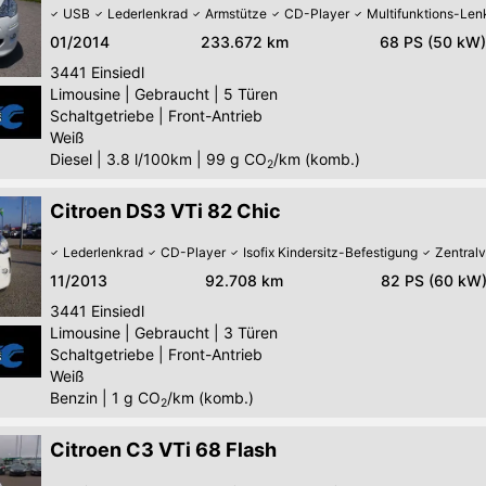
USB
Lederlenkrad
Armstütze
CD-Player
Multifunktions-Len
01/2014
233.672 km
68 PS (50 kW)
3441
Einsiedl
Limousine
|
Gebraucht
|
5 Türen
Schaltgetriebe
|
Front-Antrieb
Weiß
Diesel
|
3.8 l/100km
|
99
g CO
/km (komb.)
2
Citroen DS3 VTi 82 Chic
Lederlenkrad
CD-Player
Isofix Kindersitz-Befestigung
Zentralv
11/2013
92.708 km
82 PS (60 kW
3441
Einsiedl
Limousine
|
Gebraucht
|
3 Türen
Schaltgetriebe
|
Front-Antrieb
Weiß
Benzin
|
1
g CO
/km (komb.)
2
Citroen C3 VTi 68 Flash