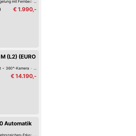
egelung mit Fernbedienung
Zentralverriegelung
€ 1.990,-
)
 M (L2) (EURO
t
360°-Kamera
Verkehrszeichen-Erkennung
USB
Spurwechsel-Assiste
€ 14.190,-
80 Automatik
kehrszeichen-Erkennung
LED-Tag-Fahrlicht
Hill Holder / Berg-Anfahrhilfe