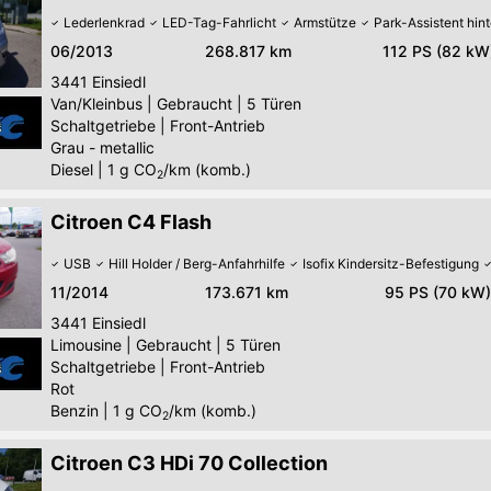
Lederlenkrad
LED-Tag-Fahrlicht
Armstütze
Park-Assistent hin
06/2013
268.817 km
112 PS (82 kW
3441
Einsiedl
Van/Kleinbus
|
Gebraucht
|
5 Türen
Schaltgetriebe
|
Front-Antrieb
Grau - metallic
Diesel
|
1
g CO
/km (komb.)
2
Citroen C4 Flash
USB
Hill Holder / Berg-Anfahrhilfe
Isofix Kindersitz-Befestigung
11/2014
173.671 km
95 PS (70 kW)
3441
Einsiedl
Limousine
|
Gebraucht
|
5 Türen
Schaltgetriebe
|
Front-Antrieb
Rot
Benzin
|
1
g CO
/km (komb.)
2
Citroen C3 HDi 70 Collection