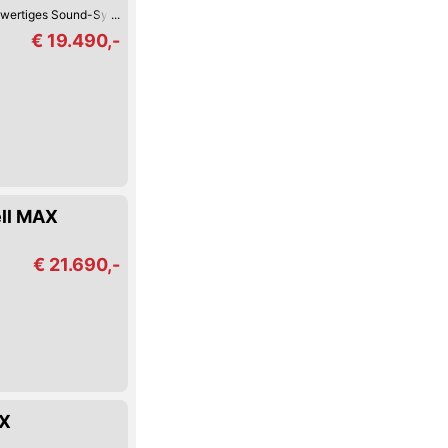
wertiges Sound-System
Reifendruck-Kontrolle
Müdigkeitserkennung
Led
€ 19.490,-
ll MAX
€ 21.690,-
AX