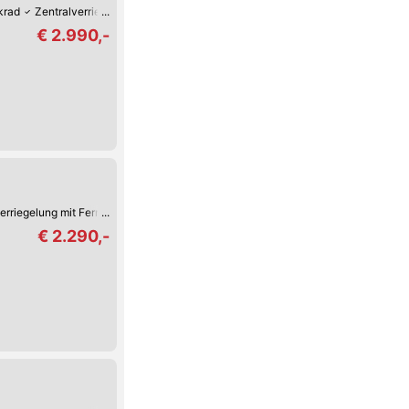
krad
Zentralverriegelung mit Fernbedienung
Tempomat
Autom. Klimaanla
€ 2.990,-
erriegelung mit Fernbedienung
Tempomat
Zentralverriegelung
€ 2.290,-
)