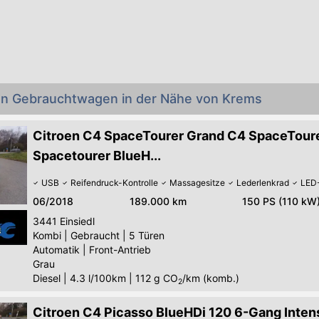
oen Gebrauchtwagen in der Nähe von Krems
Citroen C4 SpaceTourer Grand C4 SpaceTour
Spacetourer BlueH...
USB
Reifendruck-Kontrolle
Massagesitze
Lederlenkrad
LED-
06/2018
189.000 km
150 PS (110 kW
3441
Einsiedl
Kombi
|
Gebraucht
|
5 Türen
Automatik
|
Front-Antrieb
Grau
Diesel
|
4.3 l/100km
|
112
g CO
/km (komb.)
2
Citroen C4 Picasso BlueHDi 120 6-Gang Inten