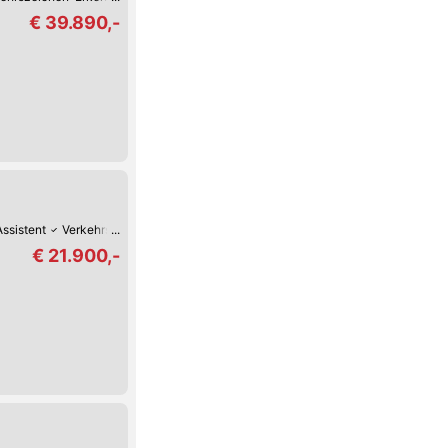
€ 39.890,-
Assistent
Verkehrszeichen-Erkennung
USB
LED-Tag-Fahrlicht
Hill Hold
€ 21.900,-