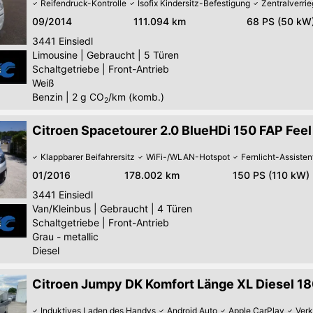
Reifendruck-Kontrolle
Isofix Kindersitz-Befestigung
Zentralverri
09/2014
111.094 km
68 PS (50 kW
3441
Einsiedl
Limousine
|
Gebraucht
|
5 Türen
Schaltgetriebe
|
Front-Antrieb
Weiß
Benzin
|
2
g CO
/km (komb.)
2
Citroen Spacetourer 2.0 BlueHDi 150 FAP Feel
Klappbarer Beifahrersitz
WiFi-/WLAN-Hotspot
Fernlicht-Assisten
01/2016
178.002 km
150 PS (110 kW)
3441
Einsiedl
Van/Kleinbus
|
Gebraucht
|
4 Türen
Schaltgetriebe
|
Front-Antrieb
Grau - metallic
Diesel
Citroen Jumpy DK Komfort Länge XL Diesel 1
Induktives Laden des Handys
Android Auto
Apple CarPlay
Ver