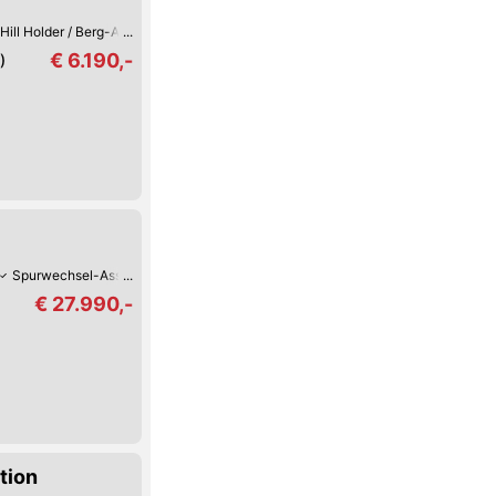
Hill Holder / Berg-Anfahrhilfe
Armstütze
CD-Player
Regensensor
€ 6.190,-
)
Spurwechsel-Assistent
Spurhalte-Assistent
Hochwertiges Sound-Syste
€ 27.990,-
tion