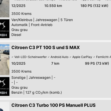
12/2025
10.550 km
180 PS (132 kW)
3500
Krems
Van/Kleinbus
|
Jahreswagen
|
5 Türen
Automatik
|
Front-Antrieb
Grau grau
Diesel
Citroen C3 PT 100 S und S MAX
Voll-LED-Scheinwerfer
Android Auto
Apple CarPlay
Fernlicht-
10/2025
7 km
99 PS (73 kW)
3500
Krems
Sonstige
|
Jahreswagen
|
-
-
|
-
Grau grau
Benzin
|
127
g CO
/km (komb.)
2
Citroen C3 Turbo 100 PS Manuell PLUS