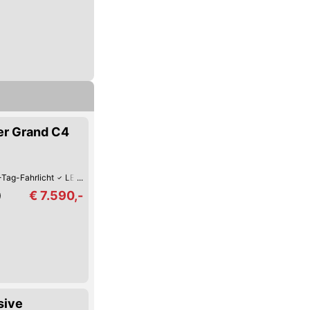
er Grand C4
Tag-Fahrlicht
LED-Scheinwerfer
Hill Holder / Berg-Anfahrhilfe
Armstütze
€ 7.590,-
)
sive