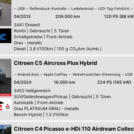
USB
Reifendruck-Kontrolle
Lederlenkrad
LED-Tag-Fahrlicht
04/2015
209.000 km
120 PS (88 kW
3441
Einsiedl
Kombi
|
Gebraucht
|
5 Türen
Schaltgetriebe
|
Front-Antrieb
Grau - metallic
Diesel
|
3.8 l/100km
|
100
g CO
/km (komb.)
2
Citroen C5 Aircross Plus Hybrid
Android Auto
Apple CarPlay
Verkehrszeichen-Erkennung
USB
04/2024
16.000 km
224 PS (165 kW)
3452
Heiligenreich
SUV/Geländewagen/Pickup
|
Gebraucht
|
5 Türen
Automatik
|
Front-Antrieb
Grau PLATINIUM-GRAU - metallic
Benzin-Hybrid
|
1.3 l/100km
Citroen C4 Picasso e-HDi 110 Airdream Collec