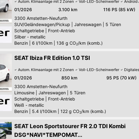
Autom. Klimaanlage mit 2 Zonen
Voll-LED-Scheinwerfer
Android 
01/2026
3.100 km
116 PS (85 kW)
3300
Amstetten-Neufurth
SUV/Geländewagen/Pickup
|
Jahreswagen
|
5 Türen
Schaltgetriebe
|
Front-Antrieb
Silber - metallic
Benzin
|
6 l/100km
|
136
g CO
/km (komb.)
2
SEAT Ibiza FR Edition 1.0 TSI
Autom. Klimaanlage mit 2 Zonen
Voll-LED-Scheinwerfer
Digitale
01/2026
850 km
95 PS (70 kW)
3300
Amstetten-Neufurth
Limousine
|
Jahreswagen
|
5 Türen
Schaltgetriebe
|
Front-Antrieb
Weiß - metallic
Benzin
|
5.4 l/100km
|
122
g CO
/km (komb.)
2
SEAT Leon Sportstourer FR 2.0 TDI Kombi
DSG*NAVI*TEMPOMAT...