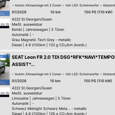
Autom. Klimaanlage mit 3 Zonen
Voll-LED-Scheinwerfer
Abstand
01/2026
10 km
150 PS (110 kW)
4222
St.Georgen/Gusen
MwSt. ausweisbar
Kombi
|
Jahreswagen
|
5 Türen
Automatik
|
-
Grau Magnetic Tech Grey - metallic
Diesel
|
4.9 l/100km
|
132
g CO
/km (komb.)
2
SEAT Leon FR 2.0 TDI DSG*RFK*NAVI*TEMP
ASSIST*...
Autom. Klimaanlage mit 3 Zonen
Voll-LED-Scheinwerfer
Abstand
01/2026
10 km
150 PS (110 kW)
4222
St.Georgen/Gusen
MwSt. ausweisbar
Limousine
|
Jahreswagen
|
5 Türen
Automatik
|
-
Schwarz Midnight Schwarz Meta... - metallic
Diesel
|
4.9 l/100km
|
129
g CO
/km (komb.)
2