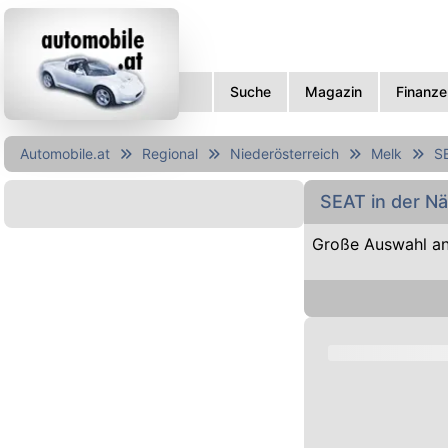
Suche
Magazin
Finanze
Automobile.at
Regional
Niederösterreich
Melk
S
SEAT in der N
Große Auswahl an