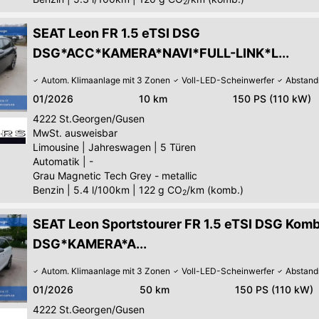
2
SEAT Leon FR 1.5 eTSI DSG
DSG*ACC*KAMERA*NAVI*FULL-LINK*L...
Autom. Klimaanlage mit 3 Zonen
Voll-LED-Scheinwerfer
Abstand
01/2026
10 km
150 PS (110 kW)
4222
St.Georgen/Gusen
MwSt. ausweisbar
Limousine
|
Jahreswagen
|
5 Türen
Automatik
|
-
Grau Magnetic Tech Grey - metallic
Benzin
|
5.4 l/100km
|
122
g CO
/km (komb.)
2
SEAT Leon Sportstourer FR 1.5 eTSI DSG Komb
DSG*KAMERA*A...
Autom. Klimaanlage mit 3 Zonen
Voll-LED-Scheinwerfer
Abstand
01/2026
50 km
150 PS (110 kW)
4222
St.Georgen/Gusen