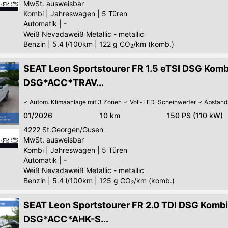
MwSt. ausweisbar
Kombi
|
Jahreswagen
|
5 Türen
Automatik
|
-
Weiß Nevadaweiß Metallic - metallic
Benzin
|
5.4 l/100km
|
122
g CO
/km (komb.)
2
SEAT Leon Sportstourer FR 1.5 eTSI DSG Komb
DSG*ACC*TRAV...
Autom. Klimaanlage mit 3 Zonen
Voll-LED-Scheinwerfer
Abstand
01/2026
10 km
150 PS (110 kW)
4222
St.Georgen/Gusen
MwSt. ausweisbar
Kombi
|
Jahreswagen
|
5 Türen
Automatik
|
-
Weiß Nevadaweiß Metallic - metallic
Benzin
|
5.4 l/100km
|
125
g CO
/km (komb.)
2
SEAT Leon Sportstourer FR 2.0 TDI DSG Kombi
DSG*ACC*AHK-S...