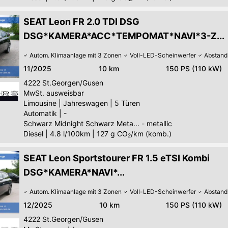
SEAT Leon FR 2.0 TDI DSG
DSG*KAMERA*ACC*TEMPOMAT*NAVI*3-Z...
Autom. Klimaanlage mit 3 Zonen
Voll-LED-Scheinwerfer
Abstand
11/2025
10 km
150 PS (110 kW)
4222
St.Georgen/Gusen
MwSt. ausweisbar
Limousine
|
Jahreswagen
|
5 Türen
Automatik
|
-
Schwarz Midnight Schwarz Meta... - metallic
Diesel
|
4.8 l/100km
|
127
g CO
/km (komb.)
2
SEAT Leon Sportstourer FR 1.5 eTSI Kombi
DSG*KAMERA*NAVI*...
Autom. Klimaanlage mit 3 Zonen
Voll-LED-Scheinwerfer
Abstand
12/2025
10 km
150 PS (110 kW)
4222
St.Georgen/Gusen