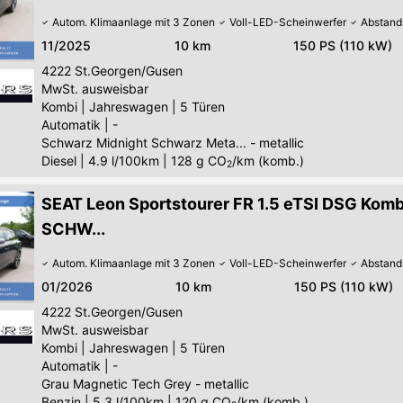
Autom. Klimaanlage mit 3 Zonen
Voll-LED-Scheinwerfer
Abstand
11/2025
10 km
150 PS (110 kW)
4222
St.Georgen/Gusen
MwSt. ausweisbar
Kombi
|
Jahreswagen
|
5 Türen
Automatik
|
-
Schwarz Midnight Schwarz Meta... - metallic
Diesel
|
4.9 l/100km
|
128
g CO
/km (komb.)
2
SEAT Leon Sportstourer FR 1.5 eTSI DSG Kom
SCHW...
Autom. Klimaanlage mit 3 Zonen
Voll-LED-Scheinwerfer
Abstand
01/2026
10 km
150 PS (110 kW)
4222
St.Georgen/Gusen
MwSt. ausweisbar
Kombi
|
Jahreswagen
|
5 Türen
Automatik
|
-
Grau Magnetic Tech Grey - metallic
Benzin
|
5.3 l/100km
|
120
g CO
/km (komb.)