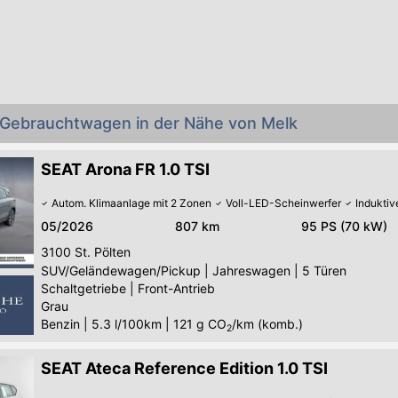
 Gebrauchtwagen in der Nähe von Melk
SEAT Arona FR 1.0 TSI
Autom. Klimaanlage mit 2 Zonen
Voll-LED-Scheinwerfer
Indukti
05/2026
807 km
95 PS (70 kW)
3100
St. Pölten
SUV/Geländewagen/Pickup
|
Jahreswagen
|
5 Türen
Schaltgetriebe
|
Front-Antrieb
Grau
Benzin
|
5.3 l/100km
|
121
g CO
/km (komb.)
2
SEAT Ateca Reference Edition 1.0 TSI