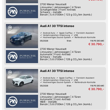
2700
Wiener Neustadt
Limousine
|
Jahreswagen
|
4 Türen
Schaltgetriebe
|
Front-Antrieb
Schwarz - metallic
Benzin
|
5.4 l/100km
|
123
g CO
/km (komb.)
2
Audi A1 30 TFSI intense
Android Auto
Apple CarPlay
Fernlicht-Assistent
Verkehrszeichen-Erkennung
USB
Hochwertiges Sound-System
Reifendruck-Kontrolle
Müdigkeitserkennung
05/2026
9 km
116 PS (85 kW)
€ 30.790,-
2700
Wiener Neustadt
Limousine
|
Jahreswagen
|
4 Türen
Automatik
|
Front-Antrieb
Schwarz - metallic
Benzin
|
5.6 l/100km
|
128
g CO
/km (komb.)
2
Audi A1 30 TFSI intense
Android Auto
Apple CarPlay
Fernlicht-Assistent
Verkehrszeichen-Erkennung
USB
Hochwertiges Sound-System
Reifendruck-Kontrolle
Müdigkeitserkennung
05/2026
8 km
116 PS (85 kW)
€ 30.790,-
2700
Wiener Neustadt
Limousine
|
Jahreswagen
|
4 Türen
Automatik
|
Front-Antrieb
Weiß - metallic
Benzin
|
5.6 l/100km
|
128
g CO
/km (komb.)
2