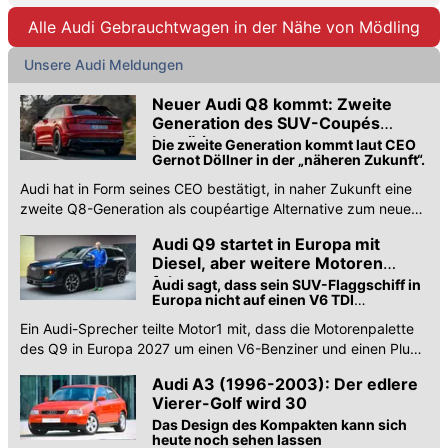
Alle Audi Gebrauchtwagen in der Nähe von Mödling
Unsere Audi Meldungen
Neuer Audi Q8 kommt: Zweite
Generation des SUV-Coupés
bestätigt
Die zweite Generation kommt laut CEO
Gernot Döllner in der „näheren Zukunft“.
Audi hat in Form seines CEO bestätigt, in naher Zukunft eine
zweite Q8-Generation als coupéartige Alternative zum neuen
Q7 auf den Markt zu bringen.
Audi Q9 startet in Europa mit
Diesel, aber weitere Motoren
folgen
Audi sagt, dass sein SUV-Flaggschiff in
Europa nicht auf einen V6 TDI
beschränkt sein wird
Ein Audi-Sprecher teilte Motor1 mit, dass die Motorenpalette
des Q9 in Europa 2027 um einen V6-Benziner und einen Plug-
in-Hybrid erweitert wird.
Audi A3 (1996-2003): Der edlere
Vierer-Golf wird 30
Das Design des Kompakten kann sich
heute noch sehen lassen