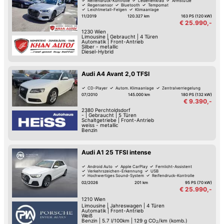
Reifendruck-Kontrolle
Lederlenkrad
Armstütze
Regensensor
Bluetooth
Tempomat
Leichtmetall-Felgen
Klimaanlage
11/2019
120.327 km
163 PS (120 kW)
€ 25.990,-
1230
Wien
Limousine
|
Gebraucht
|
4 Türen
Automatik
|
Front-Antrieb
Silber - metallic
Diesel-Hybrid
Audi A4 Avant 2,0 TFSI
CD-Player
Autom. Klimaanlage
Zentralverriegelung
07/2010
145.000 km
180 PS (132 kW)
€ 9.390,-
2380
Perchtoldsdorf
-
|
Gebraucht
|
5 Türen
Schaltgetriebe
|
Front-Antrieb
weiss - metallic
Benzin
Audi A1 25 TFSI intense
Android Auto
Apple CarPlay
Fernlicht-Assistent
Verkehrszeichen-Erkennung
USB
Hochwertiges Sound-System
Reifendruck-Kontrolle
Müdigkeitserkennung
02/2026
201 km
95 PS (70 kW)
€ 25.990,-
1210
Wien
Limousine
|
Jahreswagen
|
4 Türen
Automatik
|
Front-Antrieb
Weiß
Benzin
|
5.7 l/100km
|
129
g CO
/km (komb.)
2