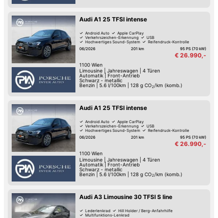
Audi A1 25 TFSI intense
Android Auto
Apple CarPlay
Verkehrszeichen-Erkennung
USB
Hochwertiges Sound-System
Reifendruck-Kontrolle
Müdigkeitserkennung
Lederlenkrad
06/2026
201 km
95 PS (70 kW)
€ 26.990,-
1100
Wien
Limousine
|
Jahreswagen
|
4 Türen
Automatik
|
Front-Antrieb
Schwarz - metallic
Benzin
|
5.6 l/100km
|
128
g CO
/km (komb.)
2
Audi A1 25 TFSI intense
Android Auto
Apple CarPlay
Verkehrszeichen-Erkennung
USB
Hochwertiges Sound-System
Reifendruck-Kontrolle
Müdigkeitserkennung
Lederlenkrad
06/2026
201 km
95 PS (70 kW)
€ 26.990,-
1100
Wien
Limousine
|
Jahreswagen
|
4 Türen
Automatik
|
Front-Antrieb
Schwarz - metallic
Benzin
|
5.6 l/100km
|
128
g CO
/km (komb.)
2
Audi A3 Limousine 30 TFSI S line
Lederlenkrad
Hill Holder / Berg-Anfahrhilfe
Multifunktions-Lenkrad