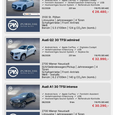
Android Auto
Apple CarPlay
Digitales Cockpit
Fernlicht-Assistent
Verkehrszeichen-Erkennung
USB
Hochwertiges Sound-System
Reifendruck-Kontrolle
02/2026
201 km
116 PS (85 kW)
€ 26.480,-
3100
St. Pölten
Limousine
|
Jahreswagen
|
4 Türen
Schaltgetriebe
|
Front-Antrieb
Weiß
Benzin
|
5.5 l/100km
|
124
g CO
/km (komb.)
2
Audi Q2 30 TFSI admired
Android Auto
Apple CarPlay
Digitales Cockpit
Verkehrszeichen-Erkennung
USB
Hochwertiges Sound-System
Keyless Go
Reifendruck-Kontrolle
06/2026
251 km
116 PS (85 kW)
€ 32.990,-
2700
Wiener Neustadt
SUV/Geländewagen/Pickup
|
Jahreswagen
|
4
Türen
Schaltgetriebe
|
Front-Antrieb
Weiß - metallic
Benzin
|
6.2 l/100km
|
140
g CO
/km (komb.)
2
Audi A1 30 TFSI intense
Android Auto
Apple CarPlay
Fernlicht-Assistent
Verkehrszeichen-Erkennung
USB
Hochwertiges Sound-System
Reifendruck-Kontrolle
Müdigkeitserkennung
06/2026
9 km
116 PS (85 kW)
€ 30.290,-
2700
Wiener Neustadt
Limousine
|
Jahreswagen
|
4 Türen