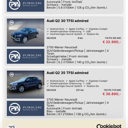
Automatik
|
Front-Antrieb
Schwarz - metallic
Benzin
|
5.6 l/100km
|
128
g CO
/km (komb.)
2
Audi Q2 30 TFSI admired
Android Auto
Apple CarPlay
Digitales Cockpit
Verkehrszeichen-Erkennung
USB
Hochwertiges Sound-System
Keyless Go
Reifendruck-Kontrolle
06/2026
9 km
116 PS (85 kW)
€ 32.990,-
2700
Wiener Neustadt
SUV/Geländewagen/Pickup
|
Jahreswagen
|
4
Türen
Schaltgetriebe
|
Front-Antrieb
Schwarz - metallic
Benzin
|
6.2 l/100km
|
140
g CO
/km (komb.)
2
Audi Q2 35 TFSI admired
Android Auto
Apple CarPlay
Digitales Cockpit
Verkehrszeichen-Erkennung
USB
Hochwertiges Sound-System
Keyless Go
Reifendruck-Kontrolle
06/2026
251 km
150 PS (110 kW)
€ 36.890,-
2700
Wiener Neustadt
SUV/Geländewagen/Pickup
|
Jahreswagen
|
4
Türen
Automatik
|
Front-Antrieb
Blau - metallic
Benzin
|
6.1 l/100km
|
138
g CO
/km (komb.)
2
Audi A1 30 TFSI intense