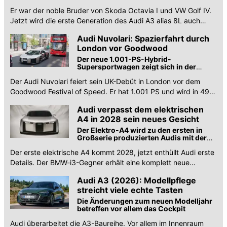
Er war der noble Bruder von Skoda Octavia I und VW Golf IV.
Jetzt wird die erste Generation des Audi A3 alias 8L auch
schon 30 Jahre alt.
Audi Nuvolari: Spazierfahrt durch
London vor Goodwood
Der neue 1.001-PS-Hybrid-
Supersportwagen zeigt sich in der
britischen Hauptstadt
Der Audi Nuvolari feiert sein UK-Debüt in London vor dem
Goodwood Festival of Speed. Er hat 1.001 PS und wird in 499
Exemplaren produziert
Audi verpasst dem elektrischen
A4 in 2028 sein neues Gesicht
Der Elektro-A4 wird zu den ersten in
Großserie produzierten Audis mit der
neuen Designsprache gehören
Der erste elektrische A4 kommt 2028, jetzt enthüllt Audi erste
Details. Der BMW-i3-Gegner erhält eine komplett neue
Plattform und Designsprache.
Audi A3 (2026): Modellpflege
streicht viele echte Tasten
Die Änderungen zum neuen Modelljahr
betreffen vor allem das Cockpit
Audi überarbeitet die A3-Baureihe. Vor allem im Innenraum