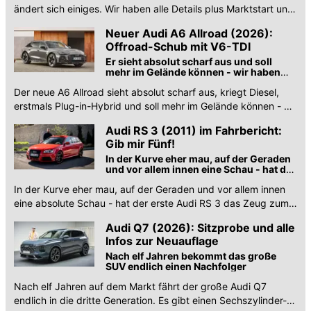
ändert sich einiges. Wir haben alle Details plus Marktstart und
Preise!
Neuer Audi A6 Allroad (2026):
Offroad-Schub mit V6-TDI
Er sieht absolut scharf aus und soll
mehr im Gelände können - wir haben
alle Infos, Motoren und Preise
Der neue A6 Allroad sieht absolut scharf aus, kriegt Diesel,
erstmals Plug-in-Hybrid und soll mehr im Gelände können - wir
haben alle Infos, Motoren und Preise.
Audi RS 3 (2011) im Fahrbericht:
Gib mir Fünf!
In der Kurve eher mau, auf der Geraden
und vor allem innen eine Schau - hat der
erste RS 3 das Zeug zum Klassiker?
In der Kurve eher mau, auf der Geraden und vor allem innen
eine absolute Schau - hat der erste Audi RS 3 das Zeug zum
Klassiker?
Audi Q7 (2026): Sitzprobe und alle
Infos zur Neuauflage
Nach elf Jahren bekommt das große
SUV endlich einen Nachfolger
Nach elf Jahren auf dem Markt fährt der große Audi Q7
endlich in die dritte Generation. Es gibt einen Sechszylinder-