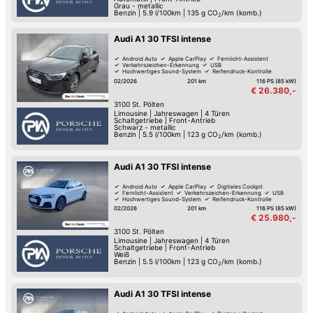
Grau - metallic
Benzin
|
5.9 l/100km
|
135
g CO
/km (komb.)
2
Audi A1 30 TFSI intense
Android Auto
Apple CarPlay
Fernlicht-Assistent
Verkehrszeichen-Erkennung
USB
Hochwertiges Sound-System
Reifendruck-Kontrolle
Müdigkeitserkennung
02/2026
201 km
116 PS (85 kW)
€ 26.380,-
3100
St. Pölten
Limousine
|
Jahreswagen
|
4 Türen
Schaltgetriebe
|
Front-Antrieb
Schwarz - metallic
Benzin
|
5.5 l/100km
|
123
g CO
/km (komb.)
2
Audi A1 30 TFSI intense
Android Auto
Apple CarPlay
Digitales Cockpit
Fernlicht-Assistent
Verkehrszeichen-Erkennung
USB
Hochwertiges Sound-System
Reifendruck-Kontrolle
02/2026
201 km
116 PS (85 kW)
€ 25.980,-
3100
St. Pölten
Limousine
|
Jahreswagen
|
4 Türen
Schaltgetriebe
|
Front-Antrieb
Weiß
Benzin
|
5.5 l/100km
|
123
g CO
/km (komb.)
2
Audi A1 30 TFSI intense