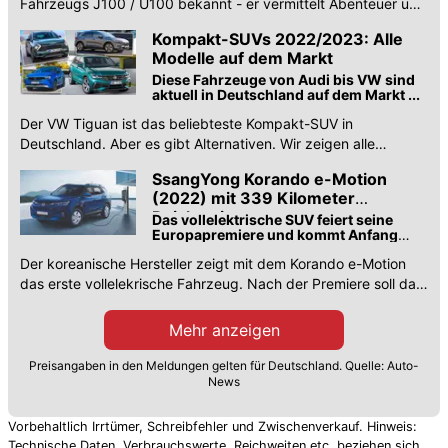
Fahrzeugs J100 / U100 bekannt - er vermittelt Abenteuer und
Robustheit
Kompakt-SUVs 2022/2023: Alle
Modelle auf dem Markt
Diese Fahrzeuge von Audi bis VW sind
aktuell in Deutschland auf dem Markt ...
Der VW Tiguan ist das beliebteste Kompakt-SUV in
Deutschland. Aber es gibt Alternativen. Wir zeigen alle
Kompakt-SUVs auf dem Markt.
SsangYong Korando e-Motion
(2022) mit 339 Kilometer
Reichweite
Das vollelektrische SUV feiert seine
Europapremiere und kommt Anfang
2022 ab 38.990 Euro auf den Markt ...
Der koreanische Hersteller zeigt mit dem Korando e-Motion
das erste vollelekrische Fahrzeug. Nach der Premiere soll das
SUV Anfang 2022 auf den Markt kommen.
Mehr anzeigen
Preisangaben in den Meldungen gelten für Deutschland. Quelle: Auto-
News
Vorbehaltlich Irrtümer, Schreibfehler und Zwischenverkauf. Hinweis:
Technische Daten, Verbrauchswerte, Reichweiten etc. beziehen sich