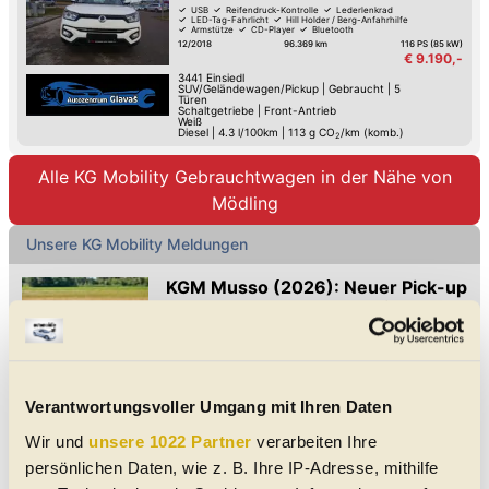
USB
Reifendruck-Kontrolle
Lederlenkrad
LED-Tag-Fahrlicht
Hill Holder / Berg-Anfahrhilfe
Armstütze
CD-Player
Bluetooth
12/2018
96.369 km
116 PS (85 kW)
€ 9.190,-
3441
Einsiedl
SUV/Geländewagen/Pickup
|
Gebraucht
|
5
Türen
Schaltgetriebe
|
Front-Antrieb
Weiß
Diesel
|
4.3 l/100km
|
113
g CO
/km (komb.)
2
Alle KG Mobility Gebrauchtwagen in der Nähe von
Mödling
Unsere KG Mobility Meldungen
KGM Musso (2026): Neuer Pick-up
kommt auch als Langversion
Musso und Musso Grand mit neuem
Design, Allrad, hoher Anhängelast und
mehr Komfort kommen nach
Neuer KGM Musso und Musso Grand für Deutschland mit 202
Deutschland
PS Diesel, Allrad, bis 3,5 t Anhängelast, hoher Zuladung und
Verantwortungsvoller Umgang mit Ihren Daten
viel Ausstattung.
KGM Musso EV: Vollelektrischer
Wir und
unsere 1022 Partner
verarbeiten Ihre
Pick-up ab 41.990 Euro
persönlichen Daten, wie z. B. Ihre IP-Adresse, mithilfe
Neuling bietet Doppelkabine und knapp