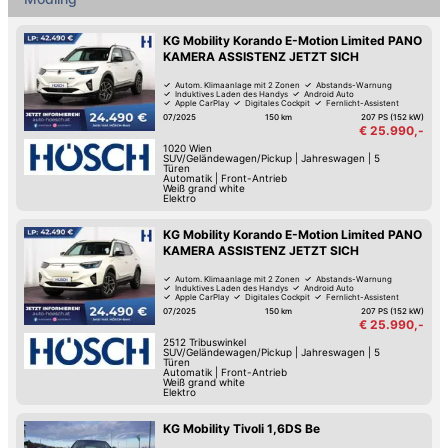
KG Mobility Korando E-Motion Limited PANO
KAMERA ASSISTENZ JETZT SICH
Autom. Klimaanlage mit 2 Zonen
Abstands-Warnung
Induktives Laden des Handys
Android Auto
Apple CarPlay
Digitales Cockpit
Fernlicht-Assistent
Verkehrszeichen-Erkennung
07/2025
150 km
207 PS (152 kW)
€ 25.990,-
1020
Wien
SUV/Geländewagen/Pickup
|
Jahreswagen
|
5
Türen
Automatik
|
Front-Antrieb
Weiß grand white
Elektro
KG Mobility Korando E-Motion Limited PANO
KAMERA ASSISTENZ JETZT SICH
Autom. Klimaanlage mit 2 Zonen
Abstands-Warnung
Induktives Laden des Handys
Android Auto
Apple CarPlay
Digitales Cockpit
Fernlicht-Assistent
Verkehrszeichen-Erkennung
07/2025
150 km
207 PS (152 kW)
€ 25.990,-
2512
Tribuswinkel
SUV/Geländewagen/Pickup
|
Jahreswagen
|
5
Türen
Automatik
|
Front-Antrieb
Weiß grand white
Elektro
KG Mobility Tivoli 1,6DS Be