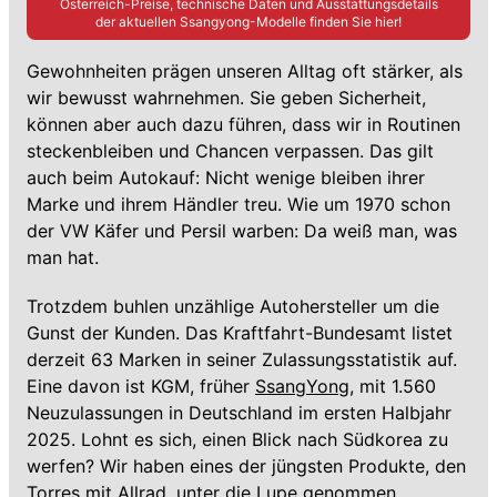
Österreich-Preise, technische Daten und Ausstattungsdetails
der aktuellen
Ssangyong
-Modelle finden Sie hier!
Gewohnheiten prägen unseren Alltag oft stärker, als
wir bewusst wahrnehmen. Sie geben Sicherheit,
können aber auch dazu führen, dass wir in Routinen
steckenbleiben und Chancen verpassen. Das gilt
auch beim Autokauf: Nicht wenige bleiben ihrer
Marke und ihrem Händler treu. Wie um 1970 schon
der VW Käfer und Persil warben: Da weiß man, was
man hat.
Trotzdem buhlen unzählige Autohersteller um die
Gunst der Kunden. Das Kraftfahrt-Bundesamt listet
derzeit 63 Marken in seiner Zulassungsstatistik auf.
Eine davon ist KGM, früher
SsangYong
, mit 1.560
Neuzulassungen in Deutschland im ersten Halbjahr
2025. Lohnt es sich, einen Blick nach Südkorea zu
werfen? Wir haben eines der jüngsten Produkte, den
Torres mit Allrad, unter die Lupe genommen.