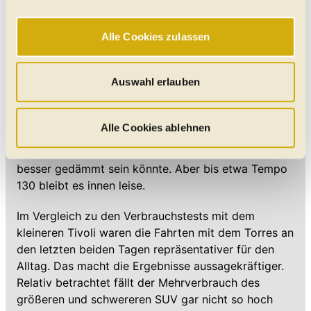
Online-Erlebnis zu bieten. Notwendige Cookies
gewährleisten einen sicheren und flüssigen Betrieb der
Alle Cookies zulassen
Website und sind stets aktiv. Mit Cookies für „Marketing“,
„Statistik“ und „Präferenzen“ möchten wir Ihren Website-
Besuch so komfortabel wie möglich gestalten - mit Klick
Auswahl erlauben
auf „Alle Cookies zulassen“ werden diese aktiviert. Unter
Das Fahrwerk überzeugt mit einer gelungenen
"Auswahl erlauben" können Sie selbst entscheiden,
Balance aus Komfort und Straffheit. Auf langen
welche Kategorien Sie zulassen möchten. Es werden nur
Alle Cookies ablehnen
Strecken fällt vor allem die angenehme Ruhe im
Daten verarbeitet, für die Sie uns Ihr Einverständnis
Innenraum positiv auf, auch wenn der Motor noch
geben. Bitte beachten Sie, dass durch eine
besser gedämmt sein könnte. Aber bis etwa Tempo
Einschränkung womöglich nicht mehr alle
130 bleibt es innen leise.
Funktionalitäten der Website zur Verfügung stehen. Sie
können die Einstellungen jederzeit in unserer
Im Vergleich zu den Verbrauchstests mit dem
Datenschutzerklärung
anpassen.
kleineren Tivoli waren die Fahrten mit dem Torres an
den letzten beiden Tagen repräsentativer für den
Alltag. Das macht die Ergebnisse aussagekräftiger.
Relativ betrachtet fällt der Mehrverbrauch des
größeren und schwereren SUV gar nicht so hoch