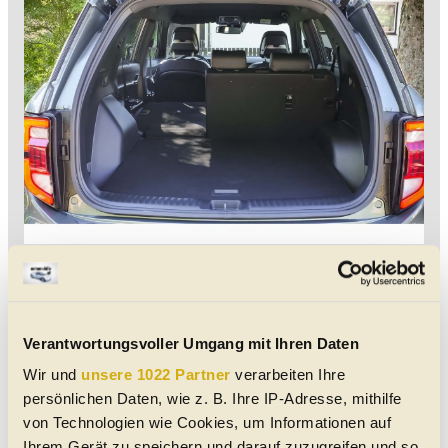
Fahreindrücke
Tempo liefert das richtige Stichwort. Denn ist man
erst einmal unterwegs, zeigt sich: Der Torres mag
Verantwortungsvoller Umgang mit Ihren Daten
die gemütliche Fortbewegung. 10,5 Sekunden
Wir und
benötigt er auf Tempo 100. Der 1,5-Liter-
unsere 1022 Partner
verarbeiten Ihre
persönlichen Daten, wie z. B. Ihre IP-Adresse, mithilfe
Turbobenziner spricht recht träge an, wer Vollgas
von Technologien wie Cookies, um Informationen auf
gibt, erntet lautstarken Protest von der Automatik.
Ihrem Gerät zu speichern und darauf zuzugreifen und so