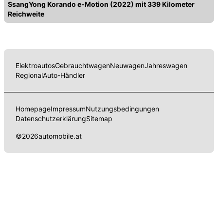
SsangYong Korando e-Motion (2022) mit 339 Kilometer
Reichweite
Elektroautos
Gebrauchtwagen
Neuwagen
Jahreswagen
Regional
Auto-Händler
Homepage
Impressum
Nutzungsbedingungen
Datenschutzerklärung
Sitemap
©
2026
automobile.at