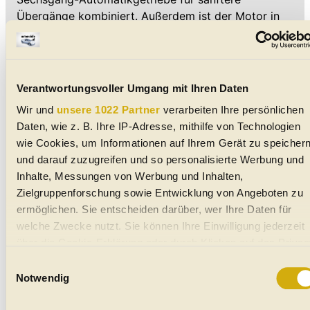
Übergänge kombiniert. Außerdem ist der Motor in
der Lage, zwei der vier Zylinder bei gleichmäßiger
Geschwindigkeit abzuschalten, um den Verbrauch
weiter zu reduzieren. Laut Hersteller liegt der
Verbrauch im Durchschnitt bei 7,3 l/100 km für die
Verantwortungsvoller Umgang mit Ihren Daten
Modelle mit Vorderradantrieb und 7,7 l/100 km mit
Wir und
unsere 1022 Partner
verarbeiten Ihre persönlichen
Allradantrieb.
Daten, wie z. B. Ihre IP-Adresse, mithilfe von Technologien
wie Cookies, um Informationen auf Ihrem Gerät zu speicher
und darauf zuzugreifen und so personalisierte Werbung und
Inhalte, Messungen von Werbung und Inhalten,
Zielgruppenforschung sowie Entwicklung von Angeboten zu
ermöglichen. Sie entscheiden darüber, wer Ihre Daten für
welche Zwecke nutzt. Sie können Ihre Einwilligung jederzeit
über die Cookie-Erklärung oder durch Klicken auf das Privac
Trigger Symbol ändern oder widerrufen
Einwilligungsauswahl
Notwendig
Wenn Sie es erlauben, würden wir auch gerne: