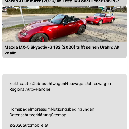
Mazda 3 Fünftürer (2026) im Test: 140 oder lieber 186 PS?
Mazda MX-5 Skyactiv-G 132 (2026) trifft seinen Urahn: Alt
knallt
Elektroautos
Gebrauchtwagen
Neuwagen
Jahreswagen
Regional
Auto-Händler
Homepage
Impressum
Nutzungsbedingungen
Datenschutzerklärung
Sitemap
©
2026
automobile.at