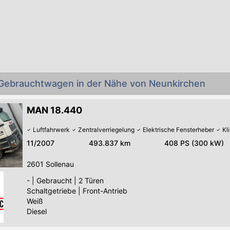
Gebrauchtwagen in der Nähe von Neunkirchen
MAN 18.440
Luftfahrwerk
Zentralverriegelung
Elektrische Fensterheber
Kl
11/2007
493.837 km
408 PS (300 kW)
2601
Sollenau
-
|
Gebraucht
|
2 Türen
Schaltgetriebe
|
Front-Antrieb
Weiß
Diesel