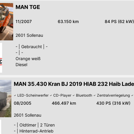
MAN TGE
11/2007
63.150 km
84 PS (62 kW)
2601
Sollenau
-
|
Gebraucht
|
-
-
|
-
Orange weiß
Diesel
MAN 35.430 Kran BJ 2019 HIAB 232 Haib Lad
LED-Scheinwerfer
CD-Player
Bluetooth
Zentralverriegelung
08/2005
466.497 km
430 PS (316 kW)
2601
Sollenau
-
|
Oldtimer
|
2 Türen
-
|
Hinterrad-Antrieb