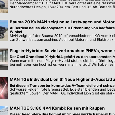
Der Marecamper 2.0 auf MAN TGE verzichtet auf eine Nasszelle
durchdachtes Design, 160×200-cm-Bett und 92-Ah-Batterie fü
Bauma 2019: MAN zeigt neue Lastwagen und Moto
Außerdem neues Videosystem zur Erkennung von Radfahrer
Winkel
MAN zeigt auf der Bauma 2019 elf verschiedene LKW vom klei
zur Schwerlastzugmaschine. Auch bei Motoren und Elektronik 
Plug-in-Hybride: So viel verbrauchen PHEVs, wenn 
auflädt
Der Opel Grandland X Hybrid4 gehört zu den sparsamsten 
Wenn man mit einem Plug-in-Hybrid stets elektrisch fährt, lieg
bei null, aber wie hoch ist er, wenn man nie lädt? Wir haben es
MAN TGE Individual Lion S: Neue Highend-Ausstattu
Bei diesem Transporter könnte das A-Team vielleicht schwa
Schwarze Felgen, rote Bremssättel, Edelstahlblenden und Lede
gesticktem Löwen. Der MAN TGE Individual Lion S ist ein star
Blickfänger.
MAN TGE 3.180 4x4 Kombi: Reisen mit Raupen
Dieser besondere Bus kommt im Schnee wirklich überall hin