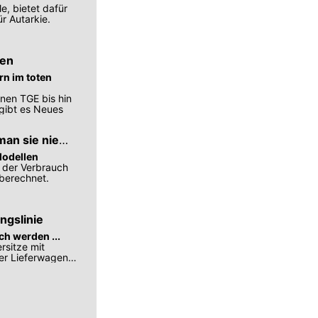
, bietet dafür
r Autarkie.
ren
n im toten
nen TGE bis hin
gibt es Neues
man sie nie
Modellen
t der Verbrauch
 berechnet.
ngslinie
ch werden ...
rsitze mit
ker Lieferwagen-