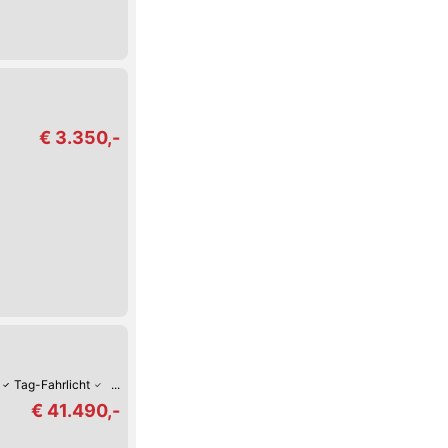
€ 3.350,-
Tag-Fahrlicht
Multifunktions-Lenkrad
Zentralverriegelung mit Fernbedie
€ 41.490,-