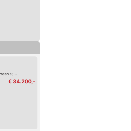
imaanlage
€ 34.200,-