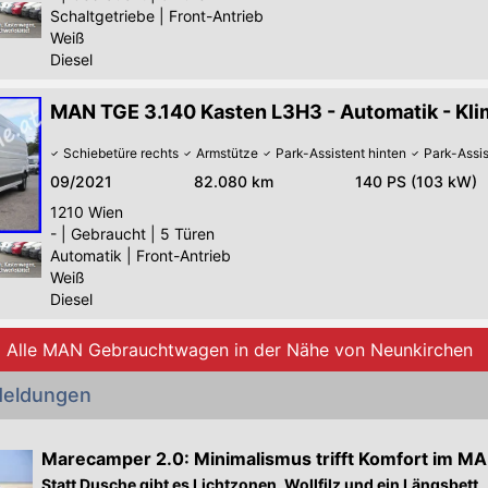
Schaltgetriebe
|
Front-Antrieb
Weiß
Diesel
MAN TGE 3.140 Kasten L3H3 - Automatik - K
Schiebetüre rechts
Armstütze
Park-Assistent hinten
Park-Assis
09/2021
82.080 km
140 PS (103 kW)
1210
Wien
-
|
Gebraucht
|
5 Türen
Automatik
|
Front-Antrieb
Weiß
Diesel
Alle MAN Gebrauchtwagen in der Nähe von Neunkirchen
eldungen
Marecamper 2.0: Minimalismus trifft Komfort im M
Statt Dusche gibt es Lichtzonen, Wollfilz und ein Längsbett