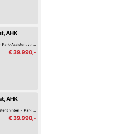
at, AHK
Park-Assistent vorne
Bluetooth
Zentralverriegelung mit Fernbedienung
€ 39.990,-
at, AHK
stent hinten
Park-Assistent vorne
Bluetooth
Zentralverriegelung mit Fern
€ 39.990,-