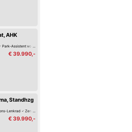
at, AHK
Park-Assistent vorne
Bluetooth
Tag-Fahrlicht
Zentralverriegelung mit 
€ 39.990,-
ma, Standhzg
ions-Lenkrad
Zentralverriegelung mit Fernbedienung
Tempomat
Navigati
€ 39.990,-