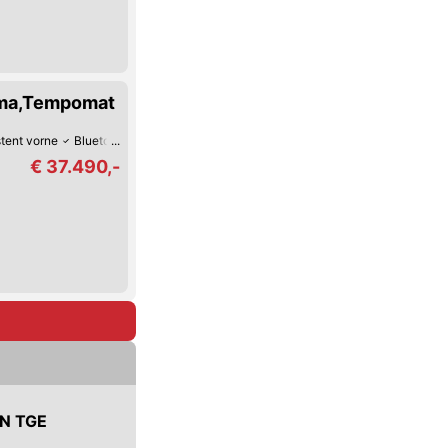
lima,Tempomat
tent vorne
Bluetooth
Zentralverriegelung mit Fernbedienung
Tempomat
€ 37.490,-
AN TGE