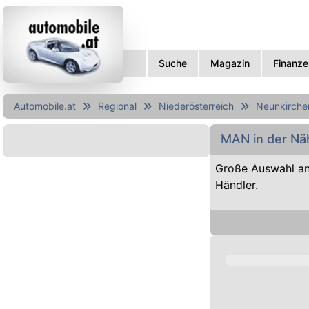
Suche
Magazin
Finanze
Automobile.at
Regional
Niederösterreich
Neunkirche
MAN in der Nä
Große Auswahl a
Händler.