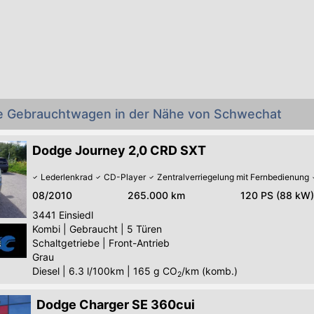
e Gebrauchtwagen in der Nähe von Schwechat
Dodge Journey 2,0 CRD SXT
Lederlenkrad
CD-Player
Zentralverriegelung mit Fernbedienung
08/2010
265.000 km
120 PS (88 kW)
3441
Einsiedl
Kombi
|
Gebraucht
|
5 Türen
Schaltgetriebe
|
Front-Antrieb
Grau
Diesel
|
6.3 l/100km
|
165
g CO
/km (komb.)
2
Dodge Charger SE 360cui