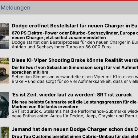
 Meldungen
Dodge eröffnet Bestellstart für neuen Charger in E
670 PS Elektro-Power oder Biturbo-Sechszylinder, Europa d
neuen Charger jetzt selbst zusammenstellen
Dodge startet den Bestellprozess für den neuen Charger in Eur
Antrieb und Sechszylinder-Turbo ab 66.000 Euro.
Diese KI-Viper Shooting Brake könnte Realität werd
Der Entwurf von Sebastian Simonsson sorgt für viel Aufmer
sprachen mit ihm
Sebastian Simonsson verwandelte einen Viper mit KI in einen w
Brake – und das sorgt für so viel Aufmerksamkeit, dass er viel
wird.
'Es ist Zeit, wieder laut zu werden': SRT ist zurück
Die neu belebte Submarke soll die Leistungsgrenzen für di
Marken von Stellantis erweitern
SRT ist zurück. Stellantis hat die Performance-Submarke wied
neue Enthusiasten-Autos für Dodge, Jeep, Chrysler und Ram 
Jemand hat dem neuen Dodge Charger schon das D
Drop Top Customs bereitet einen Cabrio-Umbau für das ele