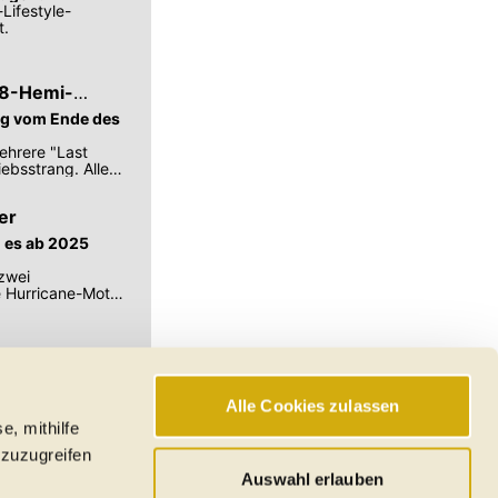
Lifestyle-
t.
V8-Hemi-
ang vom Ende des
hrere "Last
ebsstrang. Alle
er
d es ab 2025
zwei
e Hurricane-Motor
Alle Cookies zulassen
e, mithilfe
hswerte, Reichweiten
 zuzugreifen
den
Auswahl erlauben