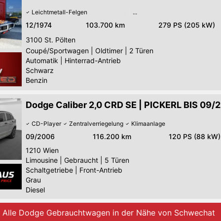
Leichtmetall-Felgen
12/1974
103.700 km
279 PS (205 kW)
3100
St. Pölten
Coupé/Sportwagen
|
Oldtimer
|
2 Türen
Automatik
|
Hinterrad-Antrieb
Schwarz
Benzin
Dodge Caliber 2,0 CRD SE | PICKERL BIS 09/
CD-Player
Zentralverriegelung
Klimaanlage
09/2006
116.200 km
120 PS (88 kW)
1210
Wien
Limousine
|
Gebraucht
|
5 Türen
Schaltgetriebe
|
Front-Antrieb
Grau
Diesel
Alle Dodge Gebrauchtwagen in der Nähe von Schwechat