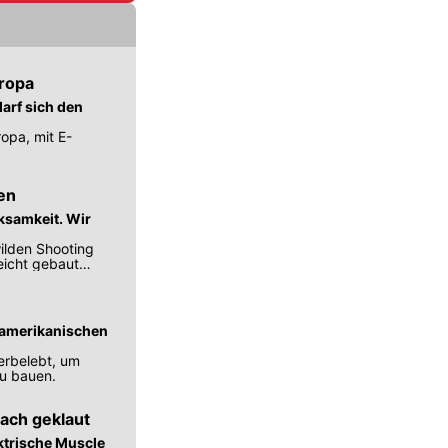
uropa
arf sich den
opa, mit E-
en
ksamkeit. Wir
ilden Shooting
leicht gebaut
e amerikanischen
erbelebt, um
zu bauen.
ach geklaut
ktrische Muscle