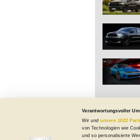
Verantwortungsvoller Um
Wir und
unsere 1022 Part
Vorbehaltlich Irrtümer,
von Technologien wie Cook
etc. beziehen sich au
und so personalisierte We
Nutzungsbedingungen ke