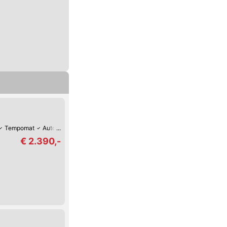
Tempomat
Autom. Klimaanlage
Zentralverriegelung
Leichtmetall-Felge
€ 2.390,-