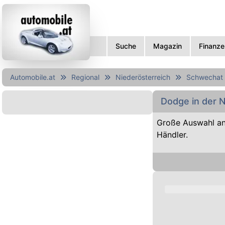
Suche
Magazin
Finanze
Automobile.at
Regional
Niederösterreich
Schwechat
Dodge in der 
Große Auswahl a
Händler.