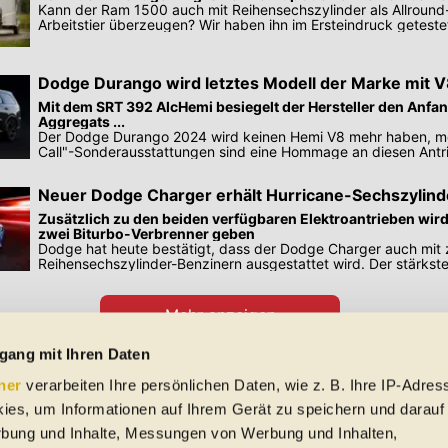
Kann der Ram 1500 auch mit Reihensechszylinder als Allround-
Arbeitstier überzeugen? Wir haben ihn im Ersteindruck geteste
Dodge Durango wird letztes Modell der Marke mit 
Motoren
Mit dem SRT 392 AlcHemi besiegelt der Hersteller den Anf
Aggregats ...
Der Dodge Durango 2024 wird keinen Hemi V8 mehr haben, me
Call"-Sonderausstattungen sind eine Hommage an diesen Antri
Infos.
Neuer Dodge Charger erhält Hurricane-Sechszylind
Zusätzlich zu den beiden verfügbaren Elektroantrieben wir
zwei Biturbo-Verbrenner geben
Dodge hat heute bestätigt, dass der Dodge Charger auch mit 
Reihensechszylinder-Benzinern ausgestattet wird. Der stärkst
leistet 550 PS.
Mehr anzeigen
Preisangaben in den Meldungen gelten für Deutschland. Quelle: Auto-News
gang mit Ihren Daten
ner
verarbeiten Ihre persönlichen Daten, wie z. B. Ihre IP-Adress
 Schreibfehler und Zwischenverkauf. Hinweis: Technische Daten, Verbrauc
ies, um Informationen auf Ihrem Gerät zu speichern und darauf
f EU-Normen sowie auf Neuwagen. automobile.at übernimmt entsprechend 
rbung und Inhalte, Messungen von Werbung und Inhalten,
ine Gewähr für die Richtigkeit der Angaben.