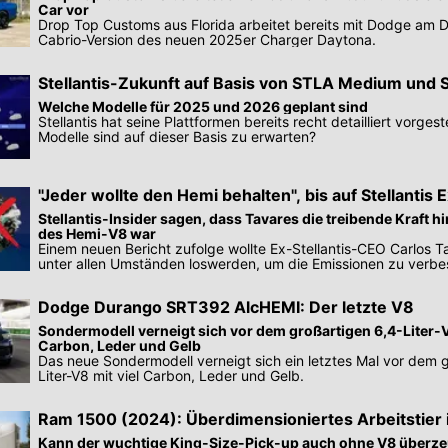
Car vor
Drop Top Customs aus Florida arbeitet bereits mit Dodge am D
Cabrio-Version des neuen 2025er Charger Daytona.
Stellantis-Zukunft auf Basis von STLA Medium und 
Welche Modelle für 2025 und 2026 geplant sind
Stellantis hat seine Plattformen bereits recht detailliert vorgest
Modelle sind auf dieser Basis zu erwarten?
"Jeder wollte den Hemi behalten", bis auf Stellantis
Tavares
Stellantis-Insider sagen, dass Tavares die treibende Kraft h
des Hemi-V8 war
Einem neuen Bericht zufolge wollte Ex-Stellantis-CEO Carlos 
unter allen Umständen loswerden, um die Emissionen zu verbe
Dodge Durango SRT392 AlcHEMI: Der letzte V8
Sondermodell verneigt sich vor dem großartigen 6,4-Liter-V
Carbon, Leder und Gelb
Das neue Sondermodell verneigt sich ein letztes Mal vor dem 
Liter-V8 mit viel Carbon, Leder und Gelb.
Ram 1500 (2024): Überdimensioniertes Arbeitstier
Ersteindruck
Kann der wuchtige King-Size-Pick-up auch ohne V8 überz