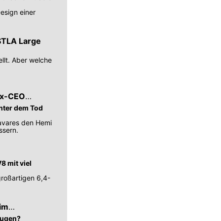
esign einer
STLA Large
ellt. Aber welche
 Ex-CEO
inter dem Tod
Tavares den Hemi
ssern.
8 mit viel
großartigen 6,4-
 im
eugen?