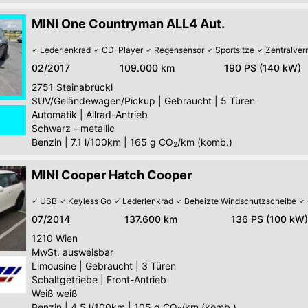
MINI One Countryman ALL4 Aut.
Lederlenkrad
CD-Player
Regensensor
Sportsitze
Zentralver
02/2017
109.000 km
190 PS (140 kW)
2751
Steinabrückl
SUV/Geländewagen/Pickup
|
Gebraucht
|
5 Türen
Automatik
|
Allrad-Antrieb
Schwarz - metallic
Benzin
|
7.1 l/100km
|
165
g CO
/km (komb.)
2
MINI Cooper Hatch Cooper
USB
Keyless Go
Lederlenkrad
Beheizte Windschutzscheibe
07/2014
137.600 km
136 PS (100 kW)
1210
Wien
MwSt. ausweisbar
Limousine
|
Gebraucht
|
3 Türen
Schaltgetriebe
|
Front-Antrieb
Weiß weiß
Benzin
|
4.5 l/100km
|
105
g CO
/km (komb.)