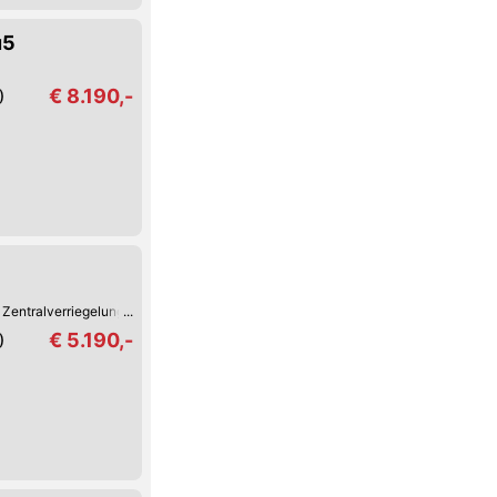
u5
€ 8.190,-
)
Zentralverriegelung mit Fernbedienung
Zentralverriegelung
€ 5.190,-
)