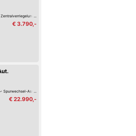
Zentralverriegelung mit Fernbedienung
Autom. Klimaanlage
Zentralverrieg
€ 3.790,-
ut.
Spurwechsel-Assistent
Hochwertiges Sound-System
Keyless Go
Reife
€ 22.990,-