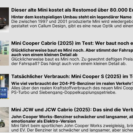
Dieser alte Mini kostet als Restomod über 80.000 E
Hinter dem kostspieligen Umbau steht ein legendärer Name
Die zwischen 1997 und 2001 produzierte Mini wird wiedergeb
gestaltet von Callum Design, gibt es eine neue Optik und einen
Mini Cooper Cabrio (2025) im Test: Wer baut noch e
dieses?
Glücklicherweise baut es Mini noch. Aber stimmt der Fahrs
auch von einem kleinen Detail ab
Glücklicherweise baut es Mini noch. Zu gewohnt deftigen Prei
der Fahrspaß? Das hängt auch von einem kleinen Detail ab.
Tatsächlicher Verbrauch: Mini Cooper S (2025) im T
Wie viel verbraucht der 204-PS-Benziner im realen Verkehr
Alles über den realen Kraftstoffverbrauch des neuen Mini Coo
PS-Turbo und Siebengang-Doppelkupplungsgetriebe.
Mini JCW und JCW Cabrio (2025): Das sind die Ver
Versionen
John Cooper Works-Benziner schwächer und langsamer, ab
emotionaler als Elektro-Version
Mini fährt beim sportlichen John Cooper Works zweigleisig, br
und EV. Der Benziner ist schwächer und langsamer, aber sicher