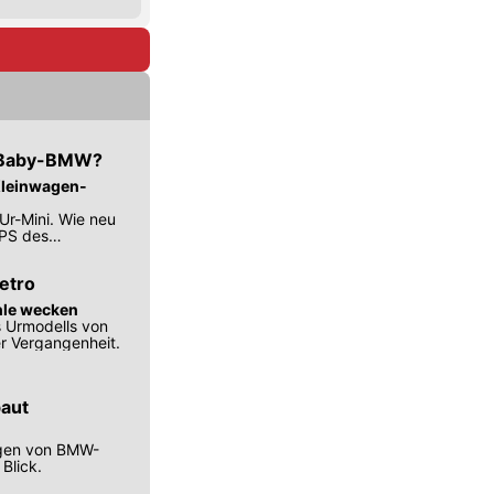
er Baby-BMW?
 Kleinwagen-
Ur-Mini. Wie neu
 PS des
etro
ühle wecken
s Urmodells von
er Vergangenheit.
baut
ungen von BMW-
Blick.