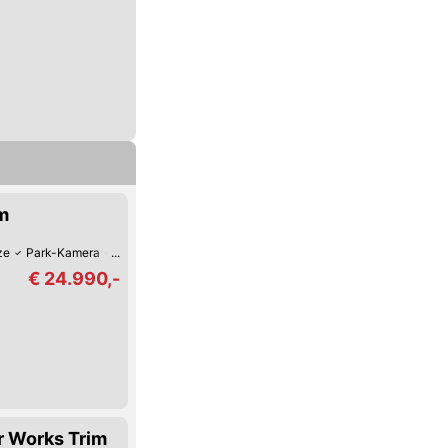
m
ze
Park-Kamera
Park-Assistent hinten
Park-Assistent vorne
€ 24.990,-
 Works Trim