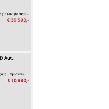
ung
Navigationsystem
Anhängerkupplung
Leichtmetall-Felgen
Klimaanl
€ 39.590,-
D Aut.
igung
Sportsitze
Tag-Fahrlicht
Zentralverriegelung
Leichtmetall-Felgen
€ 10.990,-