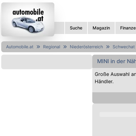
Suche
Magazin
Finanze
Automobile.at
Regional
Niederösterreich
Schwechat
MINI in der N
Große Auswahl a
Händler.