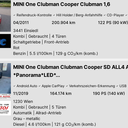
MINI One Clubman Cooper Clubman 1,6
Reifendruck-Kontrolle
Hill Holder / Berg-Anfahrhilfe
CD-Player
04/2011
200.904 km
122 PS (90 kW)
3441
Einsiedl
Kombi
|
Gebraucht
|
4 Türen
Schaltgetriebe
|
Front-Antrieb
Rot
Benzin
|
5.5 l/100km
|
129
g CO
/km (komb.)
2
MINI One Clubman Clubman Cooper SD ALL4 A
*Panorama*LED*...
Android Auto
Apple CarPlay
Verkehrszeichen-Erkennung
USB
11/2019
164.174 km
190 PS (140 kW)
1230
Wien
Kombi
|
Gebraucht
|
5 Türen
Automatik
|
Allrad-Antrieb
Grau - metallic
Diesel
|
4.6 l/100km
|
121
g CO
/km (komb.)
2