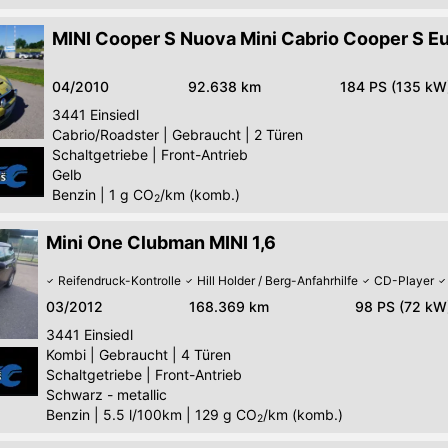
MINI Cooper S Nuova Mini Cabrio Cooper S E
04/2010
92.638 km
184 PS (135 kW
3441
Einsiedl
Cabrio/Roadster
|
Gebraucht
|
2 Türen
Schaltgetriebe
|
Front-Antrieb
Gelb
Benzin
|
1
g CO
/km (komb.)
2
Mini One Clubman MINI 1,6
Reifendruck-Kontrolle
Hill Holder / Berg-Anfahrhilfe
CD-Player
03/2012
168.369 km
98 PS (72 kW
3441
Einsiedl
Kombi
|
Gebraucht
|
4 Türen
Schaltgetriebe
|
Front-Antrieb
Schwarz - metallic
Benzin
|
5.5 l/100km
|
129
g CO
/km (komb.)
2