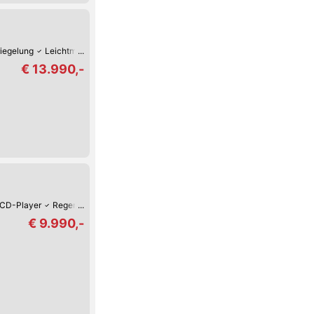
riegelung
Leichtmetall-Felgen
Elektrische Fensterheber
Klimaanlage
€ 13.990,-
CD-Player
Regensensor
Lichtsensor
Isofix Kindersitz-Befestigung
€ 9.990,-