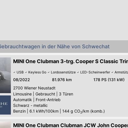
 Gebrauchtwagen in der Nähe von Schwechat
MINI One Clubman 3-trg. Cooper S Classic Tri
USB
Keyless Go
Lordosenstütze
LED-Scheinwerfer
Armstüt
08/2022
81.976 km
178 PS (131 kW)
2700
Wiener Neustadt
Limousine
|
Gebraucht
|
3 Türen
Automatik
|
Front-Antrieb
Schwarz - metallic
Benzin
|
6.1 kWh/100km
|
144
g CO
/km (komb.)
2
MINI One Clubman Clubman JCW John Cooper