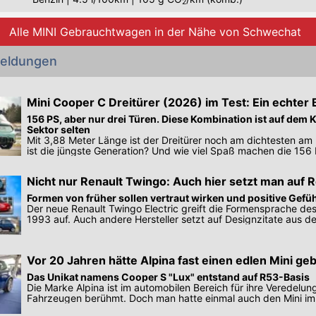
2
Alle MINI Gebrauchtwagen in der Nähe von Schwechat
Meldungen
Mini Cooper C Dreitürer (2026) im Test: Ein echt
156 PS, aber nur drei Türen. Diese Kombination ist auf dem
Sektor selten
Mit 3,88 Meter Länge ist der Dreitürer noch am dichtesten am 
ist die jüngste Generation? Und wie viel Spaß machen die 156
Basismodells?
Nicht nur Renault Twingo: Auch hier setzt man auf R
Formen von früher sollen vertraut wirken und positive Gef
Der neue Renault Twingo Electric greift die Formensprache de
1993 auf. Auch andere Hersteller setzt auf Designzitate aus d
Vor 20 Jahren hätte Alpina fast einen edlen Mini ge
Das Unikat namens Cooper S "Lux" entstand auf R53-Basis
Die Marke Alpina ist im automobilen Bereich für ihre Veredel
Fahrzeugen berühmt. Doch man hatte einmal auch den Mini im 