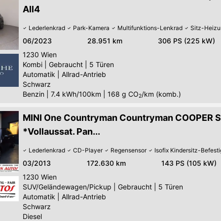
All4
Lederlenkrad
Park-Kamera
Multifunktions-Lenkrad
Sitz-Heiz
06/2023
28.951 km
306 PS (225 kW)
1230
Wien
Kombi
|
Gebraucht
|
5 Türen
Automatik
|
Allrad-Antrieb
Schwarz
Benzin
|
7.4 kWh/100km
|
168
g CO
/km (komb.)
2
MINI One Countryman Countryman COOPER S
*Vollaussat. Pan...
Lederlenkrad
CD-Player
Regensensor
Isofix Kindersitz-Befest
03/2013
172.630 km
143 PS (105 kW)
1230
Wien
SUV/Geländewagen/Pickup
|
Gebraucht
|
5 Türen
Automatik
|
Allrad-Antrieb
Schwarz
Diesel