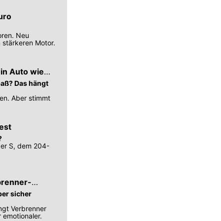
uro
oren. Neu
 stärkeren Motor.
in Auto wie
paß? Das hängt
sen. Aber stimmt
est
?
per S, dem 204-
brenner-
er sicher
ingt Verbrenner
 emotionaler.