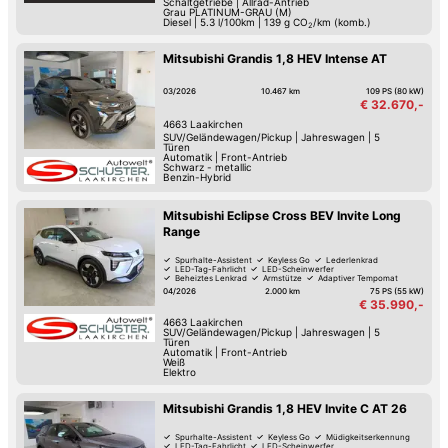
Schaltgetriebe
|
Allrad-Antrieb
Grau PLATINUM-GRAU (M)
Diesel
|
5.3 l/100km
|
139
g CO
/km (komb.)
2
Mitsubishi Grandis 1,8 HEV Intense AT
03/2026
10.467 km
109 PS (80 kW)
€ 32.670,-
4663
Laakirchen
SUV/Geländewagen/Pickup
|
Jahreswagen
|
5
Türen
Automatik
|
Front-Antrieb
Schwarz - metallic
Benzin-Hybrid
Mitsubishi Eclipse Cross BEV Invite Long
Range
Spurhalte-Assistent
Keyless Go
Lederlenkrad
LED-Tag-Fahrlicht
LED-Scheinwerfer
Beheiztes Lenkrad
Armstütze
Adaptiver Tempomat
04/2026
2.000 km
75 PS (55 kW)
€ 35.990,-
4663
Laakirchen
SUV/Geländewagen/Pickup
|
Jahreswagen
|
5
Türen
Automatik
|
Front-Antrieb
Weiß
Elektro
Mitsubishi Grandis 1,8 HEV Invite C AT 26
Spurhalte-Assistent
Keyless Go
Müdigkeitserkennung
LED-Tag-Fahrlicht
LED-Scheinwerfer