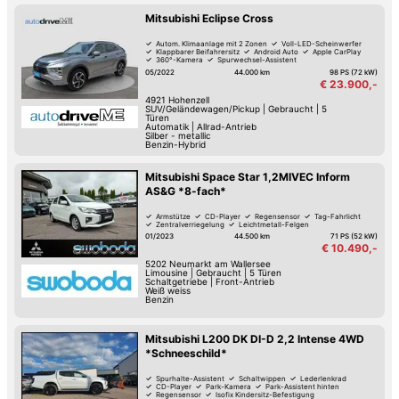
Mitsubishi Eclipse Cross
Autom. Klimaanlage mit 2 Zonen
Voll-LED-Scheinwerfer
Klappbarer Beifahrersitz
Android Auto
Apple CarPlay
360°-Kamera
Spurwechsel-Assistent
Spurhalte-Assistent
05/2022
44.000 km
98 PS (72 kW)
€ 23.900,-
4921
Hohenzell
SUV/Geländewagen/Pickup
|
Gebraucht
|
5
Türen
Automatik
|
Allrad-Antrieb
Silber - metallic
Benzin-Hybrid
Mitsubishi Space Star 1,2MIVEC Inform
AS&G *8-fach*
Armstütze
CD-Player
Regensensor
Tag-Fahrlicht
Zentralverriegelung
Leichtmetall-Felgen
01/2023
44.500 km
71 PS (52 kW)
€ 10.490,-
5202
Neumarkt am Wallersee
Limousine
|
Gebraucht
|
5 Türen
Schaltgetriebe
|
Front-Antrieb
Weiß weiss
Benzin
Mitsubishi L200 DK DI-D 2,2 Intense 4WD
*Schneeschild*
Spurhalte-Assistent
Schaltwippen
Lederlenkrad
CD-Player
Park-Kamera
Park-Assistent hinten
Regensensor
Isofix Kindersitz-Befestigung