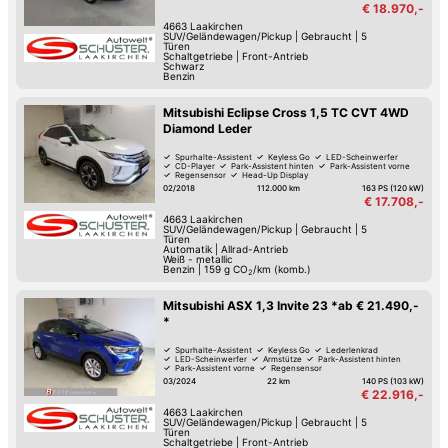
€ 18.970,-
4663
Laakirchen
SUV/Geländewagen/Pickup
|
Gebraucht
|
5
Türen
Schaltgetriebe
|
Front-Antrieb
Schwarz
Benzin
Mitsubishi Eclipse Cross 1,5 TC CVT 4WD
Diamond Leder
Spurhalte-Assistent
Keyless Go
LED-Scheinwerfer
CD-Player
Park-Assistent hinten
Park-Assistent vorne
Regensensor
Head-Up Display
02/2018
112.000 km
163 PS (120 kW)
€ 17.708,-
4663
Laakirchen
SUV/Geländewagen/Pickup
|
Gebraucht
|
5
Türen
Automatik
|
Allrad-Antrieb
Weiß - metallic
Benzin
|
159
g CO
/km (komb.)
2
Mitsubishi ASX 1,3 Invite 23 *ab € 21.490,-
*
Spurhalte-Assistent
Keyless Go
Lederlenkrad
LED-Scheinwerfer
Armstütze
Park-Assistent hinten
Park-Assistent vorne
Regensensor
03/2024
22 km
140 PS (103 kW)
€ 22.916,-
4663
Laakirchen
SUV/Geländewagen/Pickup
|
Gebraucht
|
5
Türen
Schaltgetriebe
|
Front-Antrieb