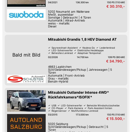
04/2021
136.300 km
150 PS (110 kW)
€ 30.310,-
5202
Neumarkt am Wallersee
MwSt. ausweisbar
Sonstige
|
Gebraucht
|
4 Türen
Automatik
|
Allrad-Antrieb
weiss - metallic
Diesel
Mitsubishi Grandis 1,8 HEV Diamond AT
Spurwechsel-Assistent
Keyless Go
Lederlenkrad
LED-Scheinwerfer
Elektrische Heckklappe
Beheiztes Lenkrad
Adaptiver Tempomat
Bald mit Bild
Park-Assistent hinten
02/2026
14.700 km
109 PS (80 kW)
€ 34.790,-
4663
Laakirchen
SUV/Geländewagen/Pickup
|
Jahreswagen
|
5
Türen
Automatik
|
Front-Antrieb
Grau - metallic
Benzin-Hybrid
Mitsubishi Outlander Intense 4WD*
Rückfahrkamera*ISOFIX*
USB
LED-Scheinwerfer
Beheizte Windschutzscheibe
CD-Player
Park-Kamera
Park-Assistent hinten
Regensensor
Multifunktions-Lenkrad
03/2015
173.000 km
150 PS (110 kW)
€ 15.500,-
5020
Salzburg
SUV/Geländewagen/Pickup
|
Gebraucht
|
5
Türen