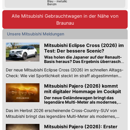
Blau - metallic
Benzin
Alle Mitsubishi Gebrauchtwagen in der Nähe von
Braunau
Unsere Mitsubishi Meldungen
Mitsubishi Eclipse Cross (2026) im
Test: Der bessere Scenic?
Was holen die Japaner auf der Renault-
Basis heraus? Das Ergebnis überrascht
durchaus ...
Der neue Mitsubishi Eclipse Cross (2026) im schnellen Alltags-
Check: Wie viel Sportlichkeit steckt im straff abgestimmten
Japan-SUV mit Renault-Genen?
Mitsubishi Pajero (2026) kommt
mit digitaler Hommage im Cockpit
Der neue Geländewagen bringt das
legendäre Multi-Meter als modernes,
digitales Dreifach-Display zurück
Das im Herbst 2026 erscheinende Cross-Country-SUV von
Mitsubishi bringt das legendäre Multi-Meter als modernes,
digitales Dreifach-Display zurück.
Mitsubishi Pajero (2026): Erster