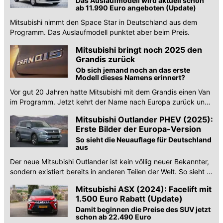
Das Auslaufmodell wird aktuell schon
ab 11.990 Euro angeboten (Update)
Mitsubishi nimmt den Space Star in Deutschland aus dem
Programm. Das Auslaufmodell punktet aber beim Preis.
Mitsubishi bringt noch 2025 den
Grandis zurück
Ob sich jemand noch an das erste
Modell dieses Namens erinnert?
Vor gut 20 Jahren hatte Mitsubishi mit dem Grandis einen Van
im Programm. Jetzt kehrt der Name nach Europa zurück und
zwar an einem SUV.
Mitsubishi Outlander PHEV (2025):
Erste Bilder der Europa-Version
So sieht die Neuauflage für Deutschland
aus
Der neue Mitsubishi Outlander ist kein völlig neuer Bekannter,
sondern existiert bereits in anderen Teilen der Welt. So sieht er
in Deutschland aus.
Mitsubishi ASX (2024): Facelift mit
1.500 Euro Rabatt (Update)
Damit beginnen die Preise des SUV jetzt
schon ab 22.490 Euro