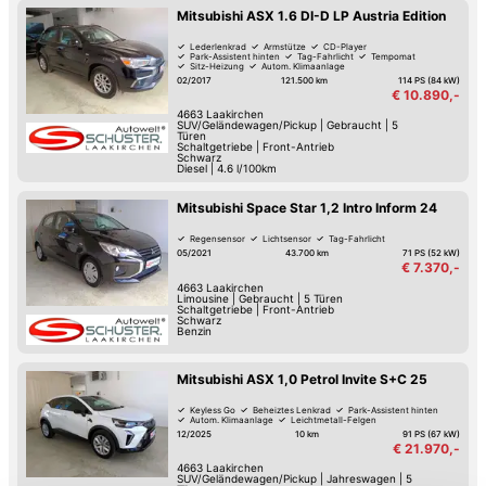
Mitsubishi ASX 1.6 DI-D LP Austria Edition
Lederlenkrad
Armstütze
CD-Player
Park-Assistent hinten
Tag-Fahrlicht
Tempomat
Sitz-Heizung
Autom. Klimaanlage
02/2017
121.500 km
114 PS (84 kW)
€ 10.890,-
4663
Laakirchen
SUV/Geländewagen/Pickup
|
Gebraucht
|
5
Türen
Schaltgetriebe
|
Front-Antrieb
Schwarz
Diesel
|
4.6 l/100km
Mitsubishi Space Star 1,2 Intro Inform 24
Regensensor
Lichtsensor
Tag-Fahrlicht
05/2021
43.700 km
71 PS (52 kW)
€ 7.370,-
4663
Laakirchen
Limousine
|
Gebraucht
|
5 Türen
Schaltgetriebe
|
Front-Antrieb
Schwarz
Benzin
Mitsubishi ASX 1,0 Petrol Invite S+C 25
Keyless Go
Beheiztes Lenkrad
Park-Assistent hinten
Autom. Klimaanlage
Leichtmetall-Felgen
12/2025
10 km
91 PS (67 kW)
€ 21.970,-
4663
Laakirchen
SUV/Geländewagen/Pickup
|
Jahreswagen
|
5