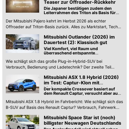
Teaser zur Offroader-Rückkehr
Die Japaner bestätigen zudem den
Leiterrahmen des Triton als Basis für
den im Herbst erscheinenden
Der Mitsubishi Pajero kehrt im Herbst 2026 als echter
Geländewagen
Offroader auf Triton-Basis zurück. Alles zu Marktstart, Technik
und der Dakar-Historie.
Mitsubishi Outlander (2026) im
Dauertest (2): Klassisch gut
Viel Komfort, viel Raum und
überraschend entspannte
Fahreigenschaften
Wie schlägt sich das große Plug-in-Hybrid-SUV bei
Verbrauch, Bedienung und Ladetechnik? Der zweite Teil
unseres Dauertests liefert Antworten.
Mitsubishi ASX 1.8 Hybrid (2026)
im Test: Captur-Klon mit
Mehrwert?
Der kompakte Crossover basiert auf
dem Renault Captur, versucht aber auch
Mitsubishi-DNA zu verströmen. Ob ihm
Mitsubishi ASX 1.8 Hybrid im Fahrbericht: Wie schlägt sich das
das gelingt? Unser Test
B-SUV auf Basis des Renault Captur? Verbrauch, Fahrwerk
und Preise im Test.
Mitsubishi Space Star ist (noch)
billigster Neuwagen Deutschlands