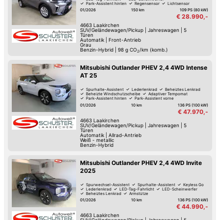
Park-Assistent hinten
Regensensor
Lichtsensor
01/2026
150 km
109 PS (80 kW)
€ 28.990,-
4663
Laakirchen
SUV/Geländewagen/Pickup
|
Jahreswagen
|
5
Türen
Automatik
|
Front-Antrieb
Grau
Benzin-Hybrid
|
98
g CO
/km (komb.)
2
Mitsubishi Outlander PHEV 2,4 4WD Intense
AT 25
Spurhalte-Assistent
Lederlenkrad
Beheiztes Lenkrad
Beheizte Windschutzscheibe
Adaptiver Tempomat
Park-Assistent hinten
Park-Assistent vorne
Head-Up Display
01/2026
10 km
136 PS (100 kW)
€ 47.970,-
4663
Laakirchen
SUV/Geländewagen/Pickup
|
Jahreswagen
|
5
Türen
Automatik
|
Allrad-Antrieb
Weiß - metallic
Benzin-Hybrid
Mitsubishi Outlander PHEV 2,4 4WD Invite
2025
Spurwechsel-Assistent
Spurhalte-Assistent
Keyless Go
Lederlenkrad
LED-Tag-Fahrlicht
LED-Scheinwerfer
Beheiztes Lenkrad
Armstütze
01/2026
10 km
136 PS (100 kW)
€ 44.990,-
4663
Laakirchen