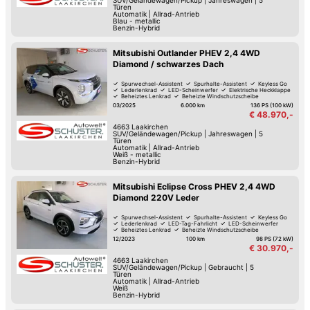
SUV/Geländewagen/Pickup
|
Jahreswagen
|
5
Türen
Automatik
|
Allrad-Antrieb
Blau - metallic
Benzin-Hybrid
Mitsubishi Outlander PHEV 2,4 4WD
Diamond / schwarzes Dach
Spurwechsel-Assistent
Spurhalte-Assistent
Keyless Go
Lederlenkrad
LED-Scheinwerfer
Elektrische Heckklappe
Beheiztes Lenkrad
Beheizte Windschutzscheibe
03/2025
6.000 km
136 PS (100 kW)
€ 48.970,-
4663
Laakirchen
SUV/Geländewagen/Pickup
|
Jahreswagen
|
5
Türen
Automatik
|
Allrad-Antrieb
Weiß - metallic
Benzin-Hybrid
Mitsubishi Eclipse Cross PHEV 2,4 4WD
Diamond 220V Leder
Spurwechsel-Assistent
Spurhalte-Assistent
Keyless Go
Lederlenkrad
LED-Tag-Fahrlicht
LED-Scheinwerfer
Beheiztes Lenkrad
Beheizte Windschutzscheibe
12/2023
100 km
98 PS (72 kW)
€ 30.970,-
4663
Laakirchen
SUV/Geländewagen/Pickup
|
Gebraucht
|
5
Türen
Automatik
|
Allrad-Antrieb
Weiß
Benzin-Hybrid