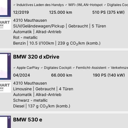
Induktives Laden des Handys
WiFi-/WLAN-Hotspot
Digitales Co
12/2019
125.000 km
510 PS (375 kW)
4310
Mauthausen
SUV/Geländewagen/Pickup
|
Gebraucht
|
5 Türen
Automatik
|
Allrad-Antrieb
Rot - metallic
Benzin
|
10.5 l/100km
|
239
g CO
/km (komb.)
2
BMW 320 d xDrive
Apple CarPlay
Digitales Cockpit
Fernlicht-Assistent
Verkehrsz
04/2024
66.000 km
190 PS (140 kW)
4310
Mauthausen
Limousine
|
Gebraucht
|
4 Türen
Automatik
|
Allrad-Antrieb
Schwarz - metallic
Diesel
|
137
g CO
/km (komb.)
2
BMW 530 e