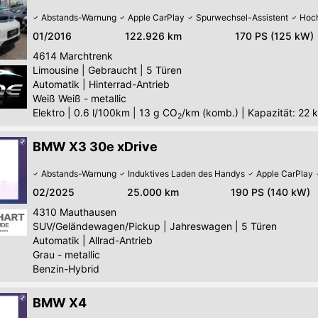
Abstands-Warnung
Apple CarPlay
Spurwechsel-Assistent
Hoc
01/2016
122.926 km
170 PS (125 kW)
4614
Marchtrenk
Limousine
|
Gebraucht
|
5 Türen
Automatik
|
Hinterrad-Antrieb
Weiß Weiß - metallic
Elektro
|
0.6 l/100km
|
13
g CO
/km (komb.)
|
Kapazität: 22 
2
BMW X3 30e xDrive
Abstands-Warnung
Induktives Laden des Handys
Apple CarPlay
02/2025
25.000 km
190 PS (140 kW)
4310
Mauthausen
SUV/Geländewagen/Pickup
|
Jahreswagen
|
5 Türen
Automatik
|
Allrad-Antrieb
Grau - metallic
Benzin-Hybrid
BMW X4