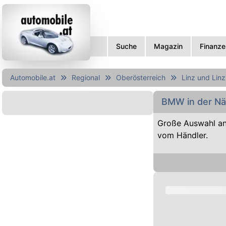
Suche
Magazin
Finanze
Automobile.at
Regional
Oberösterreich
Linz und Lin
BMW in der Nä
Große Auswahl an
vom Händler.