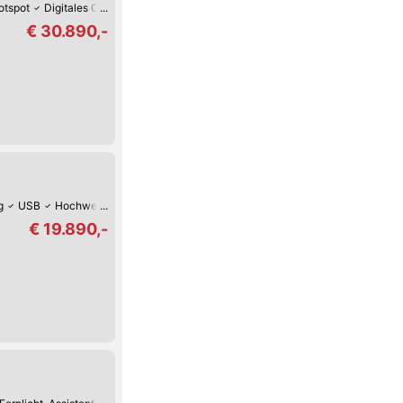
tspot
Digitales Cockpit
Verkehrszeichen-Erkennung
USB
Reifendruck
€ 30.890,-
g
USB
Hochwertiges Sound-System
Reifendruck-Kontrolle
Lordosenst
€ 19.890,-