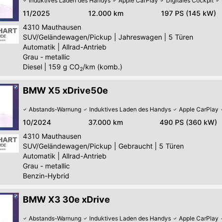
Induktives Laden des Handys
Apple CarPlay
Digitales Cockpit
11/2025
12.000 km
197 PS (145 kW)
4310
Mauthausen
SUV/Geländewagen/Pickup
|
Jahreswagen
|
5 Türen
Automatik
|
Allrad-Antrieb
Grau - metallic
Diesel
|
159
g CO
/km (komb.)
2
BMW X5 xDrive50e
Abstands-Warnung
Induktives Laden des Handys
Apple CarPlay
10/2024
37.000 km
490 PS (360 kW)
4310
Mauthausen
SUV/Geländewagen/Pickup
|
Gebraucht
|
5 Türen
Automatik
|
Allrad-Antrieb
Grau - metallic
Benzin-Hybrid
BMW X3 30e xDrive
Abstands-Warnung
Induktives Laden des Handys
Apple CarPlay