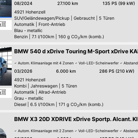
08/2024
27.100 km
135 PS (99 kW)
4921
Hohenzell
SUV/Geländewagen/Pickup
|
Gebraucht
|
5 Türen
Automatik
|
Front-Antrieb
Blau - metallic
Benzin
|
7.1 l/100km
|
160
g CO
/km (komb.)
2
BMW 540 d xDrive Touring M-Sport xDrive K
Autom. Klimaanlage mit 4 Zonen
Voll-LED-Scheinwerfer
Abstand
03/2026
6.000 km
286 PS (210 kW)
4921
Hohenzell
Kombi
|
Jahreswagen
|
5 Türen
Automatik
|
Allrad-Antrieb
Grau - metallic
Diesel
|
6.5 l/100km
|
171
g CO
/km (komb.)
2
BMW X3 20D XDRIVE xDrive Sportp. Alcant. K
Autom. Klimaanlage mit 2 Zonen
Voll-LED-Scheinwerfer
Abstand