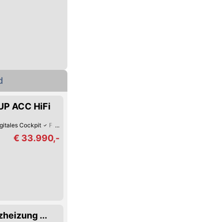
d
UP ACC HiFi
gitales Cockpit
Fernlicht-Assistent
Hochwertiges Sound-System
Keyless
€ 33.990,-
heizung ...