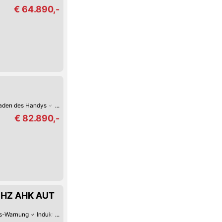
€ 64.890,-
Laden des Handys
Apple CarPlay
Digitales Cockpit
Fernlicht-Assistent
3
€ 82.890,-
 SHZ AHK AUT
s-Warnung
Induktives Laden des Handys
Android Auto
Apple CarPlay
D