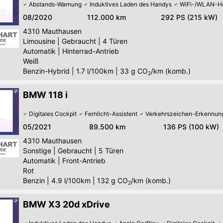
Abstands-Warnung
Induktives Laden des Handys
WiFi-/WLAN-Ho
08/2020
112.000 km
292 PS (215 kW)
4310
Mauthausen
Limousine
|
Gebraucht
|
4 Türen
Automatik
|
Hinterrad-Antrieb
Weiß
Benzin-Hybrid
|
1.7 l/100km
|
33
g CO
/km (komb.)
2
BMW 118 i
Digitales Cockpit
Fernlicht-Assistent
Verkehrszeichen-Erkennun
05/2021
89.500 km
136 PS (100 kW)
4310
Mauthausen
Sonstige
|
Gebraucht
|
5 Türen
Automatik
|
Front-Antrieb
Rot
Benzin
|
4.9 l/100km
|
132
g CO
/km (komb.)
2
BMW X3 20d xDrive