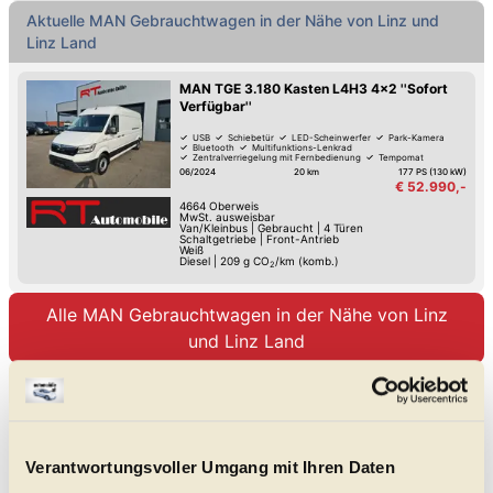
Aktuelle MAN Gebrauchtwagen in der Nähe von Linz und
Linz Land
MAN TGE 3.180 Kasten L4H3 4x2 ''Sofort
Verfügbar''
USB
Schiebetür
LED-Scheinwerfer
Park-Kamera
Bluetooth
Multifunktions-Lenkrad
Zentralverriegelung mit Fernbedienung
Tempomat
06/2024
20 km
177 PS (130 kW)
€ 52.990,-
4664
Oberweis
MwSt. ausweisbar
Van/Kleinbus
|
Gebraucht
|
4 Türen
Schaltgetriebe
|
Front-Antrieb
Weiß
Diesel
|
209
g CO
/km (komb.)
2
Alle MAN Gebrauchtwagen in der Nähe von Linz
und Linz Land
Unsere MAN Meldungen
Marecamper 2.0: Minimalismus
trifft Komfort im MAN TGE
Verantwortungsvoller Umgang mit Ihren Daten
Statt Dusche gibt es Lichtzonen, Wollfilz
und ein Längsbett