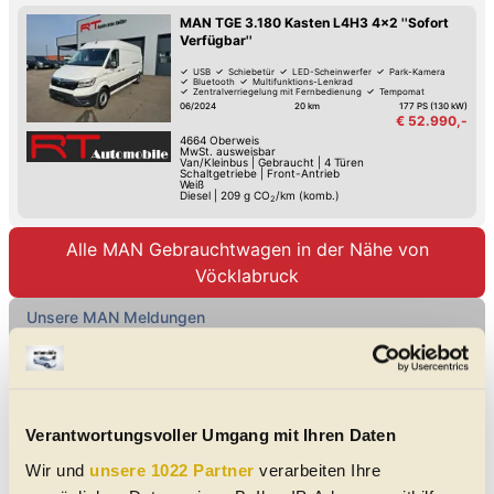
MAN TGE 3.180 Kasten L4H3 4x2 ''Sofort
Verfügbar''
USB
Schiebetür
LED-Scheinwerfer
Park-Kamera
Bluetooth
Multifunktions-Lenkrad
Zentralverriegelung mit Fernbedienung
Tempomat
06/2024
20 km
177 PS (130 kW)
€ 52.990,-
4664
Oberweis
MwSt. ausweisbar
Van/Kleinbus
|
Gebraucht
|
4 Türen
Schaltgetriebe
|
Front-Antrieb
Weiß
Diesel
|
209
g CO
/km (komb.)
2
Alle MAN Gebrauchtwagen in der Nähe von
Vöcklabruck
Unsere MAN Meldungen
Marecamper 2.0: Minimalismus
trifft Komfort im MAN TGE
Statt Dusche gibt es Lichtzonen, Wollfilz
und ein Längsbett
Verantwortungsvoller Umgang mit Ihren Daten
Der Marecamper 2.0 auf MAN TGE verzichtet auf eine
Wir und
unsere 1022 Partner
verarbeiten Ihre
Nasszelle, bietet dafür durchdachtes Design, 160×200-cm-