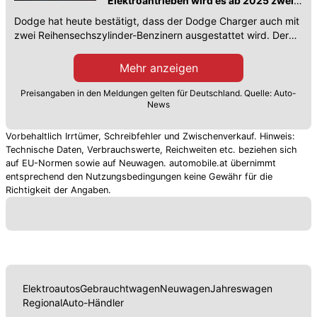
Elektroantrieben wird es ab 2025 zwei
Biturbo-Verbrenner geben
Dodge hat heute bestätigt, dass der Dodge Charger auch mit
zwei Reihensechszylinder-Benzinern ausgestattet wird. Der
stärkste Hurricane-Motor leistet 550 PS.
Mehr anzeigen
Preisangaben in den Meldungen gelten für Deutschland. Quelle: Auto-
News
Vorbehaltlich Irrtümer, Schreibfehler und Zwischenverkauf. Hinweis:
Technische Daten, Verbrauchswerte, Reichweiten etc. beziehen sich
auf EU-Normen sowie auf Neuwagen. automobile.at übernimmt
entsprechend den Nutzungsbedingungen keine Gewähr für die
Richtigkeit der Angaben.
Elektroautos
Gebrauchtwagen
Neuwagen
Jahreswagen
Regional
Auto-Händler