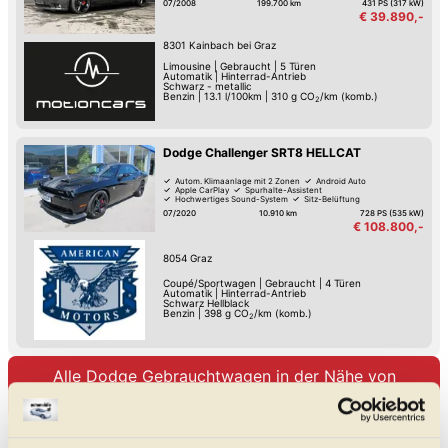
07/2008
199.700 km
431 PS (317 kW)
€ 39.890,-
8301
Kainbach bei Graz
Limousine
|
Gebraucht
|
5 Türen
Automatik
|
Hinterrad-Antrieb
Schwarz - metallic
Benzin
|
13.1 l/100km
|
310
g CO
/km (komb.)
2
Dodge Challenger SRT8 HELLCAT
Autom. Klimaanlage mit 2 Zonen
Android Auto
Apple CarPlay
Spurhalte-Assistent
Hochwertiges Sound-System
Sitz-Belüftung
Schaltwippen
Lordosenstütze
07/2020
10.910 km
728 PS (535 kW)
€ 108.800,-
8054
Graz
Coupé/Sportwagen
|
Gebraucht
|
4 Türen
Automatik
|
Hinterrad-Antrieb
Schwarz Hellblack
Benzin
|
398
g CO
/km (komb.)
2
Alle Dodge Gebrauchtwagen in der Nähe von
Hartberg
Unsere Dodge Meldungen