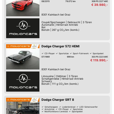
08/2015
79.072 km
309 PS (227 kW)
€ 39.980,-
8301
Kainbach bei Graz
Coupé/Sportwagen
|
Gebraucht
|
3 Türen
Automatik
|
Hinterrad-Antrieb
Rot
Benzin
|
267
g CO
/km (komb.)
2
Dodge Charger 572 HEMI
CD-Player
Sportsitze
Sport-Fahrwerk
Sportpaket
07/1969
999 km
303 PS (223 kW)
€ 119.990,-
8301
Kainbach bei Graz
Limousine
|
Oldtimer
|
3 Türen
Schaltgetriebe
|
Hinterrad-Antrieb
Schwarz
Benzin
|
111
g CO
/km (komb.)
2
Dodge Charger SRT 8
Schaltwippen
Lederlenkrad
LED-Scheinwerfer
Armstütze
CD-Player
Sportsitze
Multifunktions-Lenkrad
Sportpaket