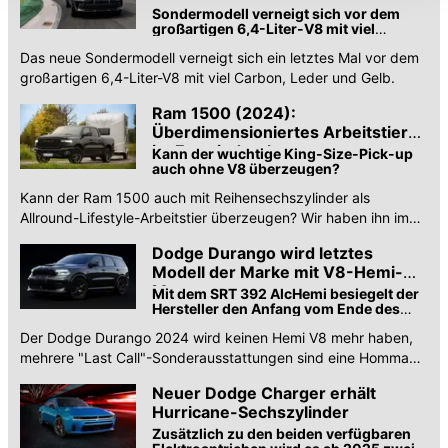
Sondermodell verneigt sich vor dem
Datenschutzerklärung
anpassen.
großartigen 6,4-Liter-V8 mit viel
Carbon, Leder und Gelb
Das neue Sondermodell verneigt sich ein letztes Mal vor dem
großartigen 6,4-Liter-V8 mit viel Carbon, Leder und Gelb.
Ram 1500 (2024):
Überdimensioniertes Arbeitstier
im Ersteindruck
Kann der wuchtige King-Size-Pick-up
auch ohne V8 überzeugen?
Kann der Ram 1500 auch mit Reihensechszylinder als
Allround-Lifestyle-Arbeitstier überzeugen? Wir haben ihn im
Ersteindruck getestet.
Dodge Durango wird letztes
Modell der Marke mit V8-Hemi-
Motoren
Mit dem SRT 392 AlcHemi besiegelt der
Hersteller den Anfang vom Ende des
Aggregats ...
Der Dodge Durango 2024 wird keinen Hemi V8 mehr haben,
mehrere "Last Call"-Sonderausstattungen sind eine Hommage
an diesen Antriebsstrang. Alle Infos.
Neuer Dodge Charger erhält
Hurricane-Sechszylinder
Zusätzlich zu den beiden verfügbaren