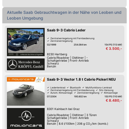
Aktuelle Saab Gebrauchtwagen in der Nähe von Leoben und
Leoben Umgebung
Saab 9-3 Cabrio Leder
Zentralverriegelung mit Fernbedienung
Zentralverriegelung
02/1999
254.084 km
154 PS (113 kW)
€ 3.500,-
8230
Hartberg
Cabrio/Roadster
|
Oldtimer
|
-
Schaltgetriebe
|
Front-Antrieb
Schwarz
Benzin
Saab 9-3 Vector 1.8 t Cabrio Pickerl NEU
Lederlenkrad
Bluetooth
Multifunktions-Lenkrad
Zentralverriegelung mit Fernbedienung
Sitz-Heizung
Autom. Klimaanlage
Zentralverriegelung
Klimaanlage
07/2004
195.602 km
150 PS (110 kW)
€ 8.480,-
8301
Kainbach bei Graz
Cabrio/Roadster
|
Oldtimer
|
3 Türen
Schaltgetriebe
|
Front-Antrieb
Schwarz
Benzin
|
8.6 l/100km
|
206
g CO
/km (komb.)
2