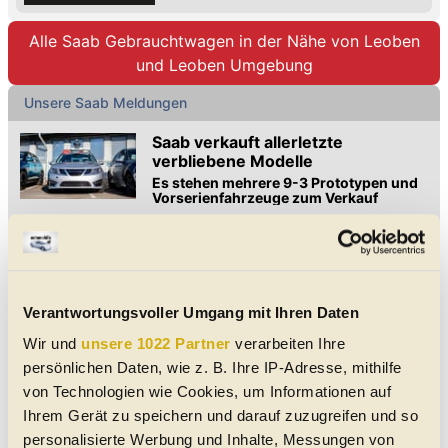
Alle Saab Gebrauchtwagen in der Nähe von Leoben
und Leoben Umgebung
Unsere Saab Meldungen
Saab verkauft allerletzte
verbliebene Modelle
Es stehen mehrere 9-3 Prototypen und
Vorserienfahrzeuge zum Verkauf
Die letzten verbliebenen Modelle aus dem schwedischen
Saab-Werk stehen zum Verkauf. Sehen Sie sich die sieben 9-3
Limousinen an, die nun angeboten werden.
Saab 9-5 SportWagon (2011): Der
Kombi, der nie kam
Verantwortungsvoller Umgang mit Ihren Daten
Er zählt zu den seltensten Modellen der
untergegangenen schwedischen Marke
Wir und
unsere 1022 Partner
verarbeiten Ihre
Saab 9-5 SportWagon 2011: Extrem selten, nur 33 gebaut,
persönlichen Daten, wie z. B. Ihre IP-Adresse, mithilfe
letztes Modell der Marke und Sammlerstück der zweiten 9-5-
von Technologien wie Cookies, um Informationen auf
Generation.
Ihrem Gerät zu speichern und darauf zuzugreifen und so
Saab 900 II (1993-1998): Klassiker
personalisierte Werbung und Inhalte, Messungen von
der Zukunft?