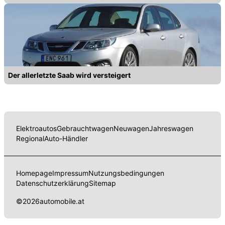
Der allerletzte Saab wird versteigert
Elektroautos
Gebrauchtwagen
Neuwagen
Jahreswagen
Regional
Auto-Händler
Homepage
Impressum
Nutzungsbedingungen
Datenschutzerklärung
Sitemap
©
2026
automobile.at