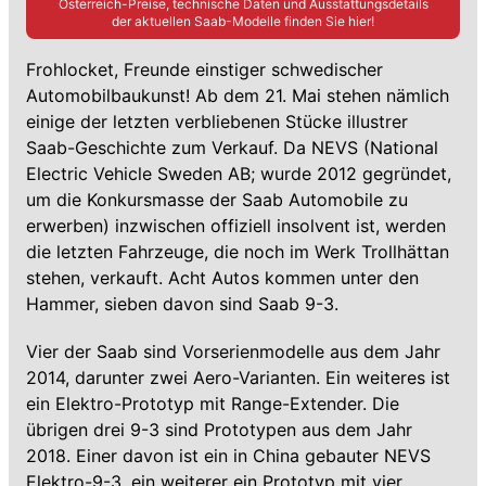
Österreich-Preise, technische Daten und Ausstattungsdetails
der aktuellen
Saab
-Modelle finden Sie hier!
Frohlocket, Freunde einstiger schwedischer
Automobilbaukunst! Ab dem 21. Mai stehen nämlich
einige der letzten verbliebenen Stücke illustrer
Saab-Geschichte zum Verkauf. Da NEVS (National
Electric Vehicle Sweden AB; wurde 2012 gegründet,
um die Konkursmasse der Saab Automobile zu
erwerben) inzwischen offiziell insolvent ist, werden
die letzten Fahrzeuge, die noch im Werk Trollhättan
stehen, verkauft. Acht Autos kommen unter den
Hammer, sieben davon sind Saab 9-3.
Vier der Saab sind Vorserienmodelle aus dem Jahr
2014, darunter zwei Aero-Varianten. Ein weiteres ist
ein Elektro-Prototyp mit Range-Extender. Die
übrigen drei 9-3 sind Prototypen aus dem Jahr
2018. Einer davon ist ein in China gebauter NEVS
Elektro-9-3, ein weiterer ein Prototyp mit vier