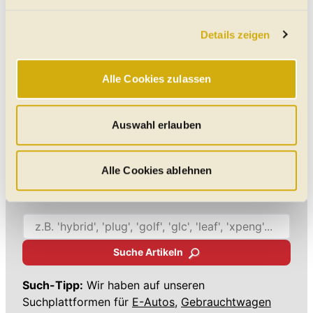
Abschnitt Einzelheiten
fest.
Details zeigen
Wir verwenden Cookies, um Ihnen das bestmögliche
Online-Erlebnis zu bieten. Notwendige Cookies
gewährleisten einen sicheren und flüssigen Betrieb der
Alle Cookies zulassen
Website und sind stets aktiv. Mit Cookies für „Marketing“,
„Statistik“ und „Präferenzen“ möchten wir Ihren Website-
Besuch so komfortabel wie möglich gestalten - mit Klick
Auswahl erlauben
auf „Alle Cookies zulassen“ werden diese aktiviert. Unter
"Auswahl erlauben" können Sie selbst entscheiden,
welche Kategorien Sie zulassen möchten. Es werden nur
Alle Cookies ablehnen
Daten verarbeitet, für die Sie uns Ihr Einverständnis
geben. Bitte beachten Sie, dass durch eine
Einschränkung womöglich nicht mehr alle
Funktionalitäten der Website zur Verfügung stehen. Sie
Suche Artikeln
können die Einstellungen jederzeit in unserer
Datenschutzerklärung
anpassen.
Such-Tipp:
Wir haben auf unseren
Suchplattformen für
E-Autos,
Gebrauchtwagen