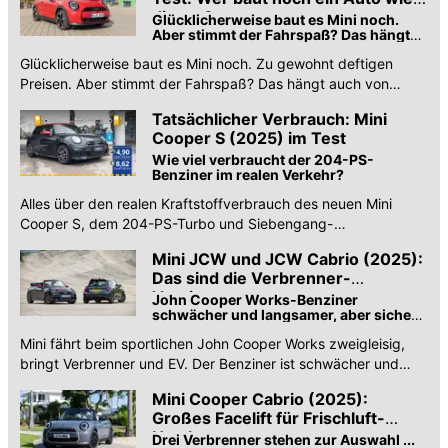
dieses?
Glücklicherweise baut es Mini noch.
Aber stimmt der Fahrspaß? Das hängt
auch von einem kleinen Detail ab
Glücklicherweise baut es Mini noch. Zu gewohnt deftigen
Preisen. Aber stimmt der Fahrspaß? Das hängt auch von
einem kleinen Detail ab.
Tatsächlicher Verbrauch: Mini
Cooper S (2025) im Test
Wie viel verbraucht der 204-PS-
Benziner im realen Verkehr?
Alles über den realen Kraftstoffverbrauch des neuen Mini
Cooper S, dem 204-PS-Turbo und Siebengang-
Doppelkupplungsgetriebe.
Mini JCW und JCW Cabrio (2025):
Das sind die Verbrenner-
Versionen
John Cooper Works-Benziner
schwächer und langsamer, aber sicher
emotionaler als Elektro-Version
Mini fährt beim sportlichen John Cooper Works zweigleisig,
bringt Verbrenner und EV. Der Benziner ist schwächer und
langsamer, aber sicher emotionaler.
Mini Cooper Cabrio (2025):
Großes Facelift für Frischluft-
Hatch
Drei Verbrenner stehen zur Auswahl ...