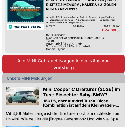
BLACK" 4x4 PHEV Aut. *VOLL LED / NAVI /
E-SITZE & MEMORY / KAMERA / 2-ZONEN-
KLIMA / KEYLESS*
Voll-LED-Scheinwerfer
Android Auto
Apple CarPlay
Müdigkeitserkennung
Lordosenstütze
Lederlenkrad
Park-Kamera
Regensensor
01/2023
93.400 km
220 PS (162 kW)
€ 24.880,-
8200
Gleisdorf
SUV/Geländewagen/Pickup
|
Gebraucht
|
5
Türen
Automatik
|
Allrad-Antrieb
Schwarz MidnightBlack - metallic
Benzin-Hybrid
Alle MINI Gebrauchtwagen in der Nähe von
Voitsberg
Unsere MINI Meldungen
Mini Cooper C Dreitürer (2026) im
Test: Ein echter Baby-BMW?
156 PS, aber nur drei Türen. Diese
Kombination ist auf dem Kleinwagen-
Sektor selten
Mit 3,88 Meter Länge ist der Dreitürer noch am dichtesten am
Ur-Mini. Wie neu ist die jüngste Generation? Und wie viel Spaß
machen die 156 PS des Basismodells?