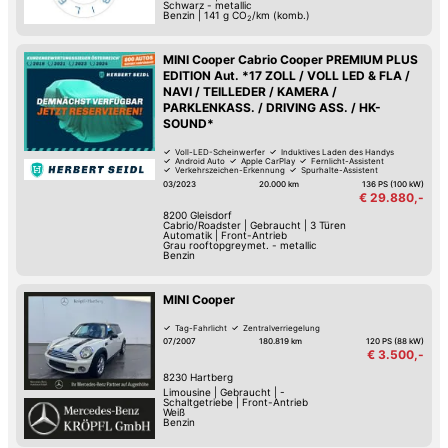
Schwarz - metallic
Benzin
|
141
g CO
/km (komb.)
2
MINI Cooper Cabrio Cooper PREMIUM PLUS
EDITION Aut. *17 ZOLL / VOLL LED & FLA /
NAVI / TEILLEDER / KAMERA /
PARKLENKASS. / DRIVING ASS. / HK-
SOUND*
Voll-LED-Scheinwerfer
Induktives Laden des Handys
Android Auto
Apple CarPlay
Fernlicht-Assistent
Verkehrszeichen-Erkennung
Spurhalte-Assistent
Hochwertiges Sound-System
03/2023
20.000 km
136 PS (100 kW)
€ 29.880,-
8200
Gleisdorf
Cabrio/Roadster
|
Gebraucht
|
3 Türen
Automatik
|
Front-Antrieb
Grau rooftopgreymet. - metallic
Benzin
MINI Cooper
Tag-Fahrlicht
Zentralverriegelung
07/2007
180.819 km
120 PS (88 kW)
€ 3.500,-
8230
Hartberg
Limousine
|
Gebraucht
|
-
Schaltgetriebe
|
Front-Antrieb
Weiß
Benzin