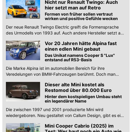
Nicht nur Renault Twingo: Auch
hier setzt man auf Retro
Formen von früher sollen vertraut
wirken und positive Gefühle wecken
Der neue Renault Twingo Electric greift die Formensprache
des Urmodells von 1993 auf. Auch andere Hersteller setzt auf
Designzitate aus der Vergangenheit.
Vor 20 Jahren hätte Alpina fast
einen edlen Mini gebaut
Das Unikat namens Cooper S "Lux"
entstand auf R53-Basis
Die Marke Alpina ist im automobilen Bereich für ihre
Veredelungen von BMW-Fahrzeugen berühmt. Doch man
hatte einmal auch den Mini im Blick.
Dieser alte Mini kostet als
Restomod über 80.000 Euro
Hinter dem kostspieligen Umbau steht
ein legendärer Name
Die zwischen 1997 und 2001 produzierte Mini wird
wiedergeboren. Neu gestaltet von Callum Design, gibt es eine
neue Optik und einen stärkeren Motor.
Mini Cooper Cabrio (2025) im
Test: Wer baut noch ein Auto wie