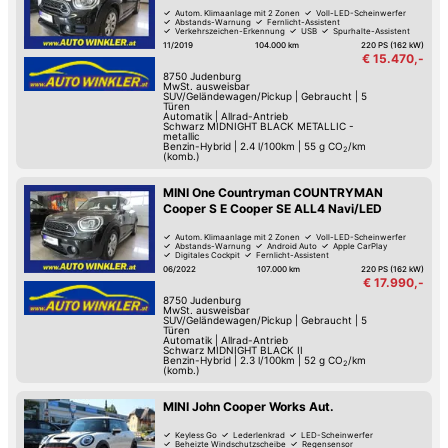
Autom. Klimaanlage mit 2 Zonen
Voll-LED-Scheinwerfer
Abstands-Warnung
Fernlicht-Assistent
Verkehrszeichen-Erkennung
USB
Spurhalte-Assistent
Reifendruck-Kontrolle
11/2019
104.000 km
220 PS (162 kW)
€ 15.470,-
8750
Judenburg
MwSt. ausweisbar
SUV/Geländewagen/Pickup
|
Gebraucht
|
5
Türen
Automatik
|
Allrad-Antrieb
Schwarz MIDNIGHT BLACK METALLIC -
metallic
Benzin-Hybrid
|
2.4 l/100km
|
55
g CO
/km
2
(komb.)
MINI One Countryman COUNTRYMAN
Cooper S E Cooper SE ALL4 Navi/LED
Autom. Klimaanlage mit 2 Zonen
Voll-LED-Scheinwerfer
Abstands-Warnung
Android Auto
Apple CarPlay
Digitales Cockpit
Fernlicht-Assistent
Verkehrszeichen-Erkennung
06/2022
107.000 km
220 PS (162 kW)
€ 17.990,-
8750
Judenburg
MwSt. ausweisbar
SUV/Geländewagen/Pickup
|
Gebraucht
|
5
Türen
Automatik
|
Allrad-Antrieb
Schwarz MIDNIGHT BLACK II
Benzin-Hybrid
|
2.3 l/100km
|
52
g CO
/km
2
(komb.)
MINI John Cooper Works Aut.
Keyless Go
Lederlenkrad
LED-Scheinwerfer
Beheizte Windschutzscheibe
Regensensor