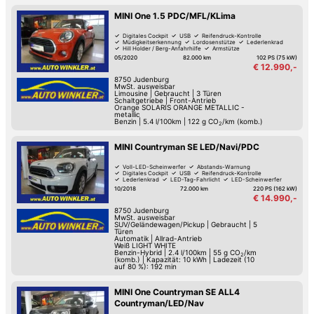
MINI One 1.5 PDC/MFL/KLima
Digitales Cockpit
USB
Reifendruck-Kontrolle
Müdigkeitserkennung
Lordosenstütze
Lederlenkrad
Hill Holder / Berg-Anfahrhilfe
Armstütze
05/2020
82.000 km
102 PS (75 kW)
€ 12.990,-
8750
Judenburg
MwSt. ausweisbar
Limousine
|
Gebraucht
|
3 Türen
Schaltgetriebe
|
Front-Antrieb
Orange SOLARIS ORANGE METALLIC -
metallic
Benzin
|
5.4 l/100km
|
122
g CO
/km (komb.)
2
MINI Countryman SE LED/Navi/PDC
Voll-LED-Scheinwerfer
Abstands-Warnung
Digitales Cockpit
USB
Reifendruck-Kontrolle
Lederlenkrad
LED-Tag-Fahrlicht
LED-Scheinwerfer
10/2018
72.000 km
220 PS (162 kW)
€ 14.990,-
8750
Judenburg
MwSt. ausweisbar
SUV/Geländewagen/Pickup
|
Gebraucht
|
5
Türen
Automatik
|
Allrad-Antrieb
Weiß LIGHT WHITE
Benzin-Hybrid
|
2.4 l/100km
|
55
g CO
/km
2
(komb.)
|
Kapazität: 10 kWh | Ladezeit (10
auf 80 %): 192 min
MINI One Countryman SE ALL4
Countryman/LED/Nav