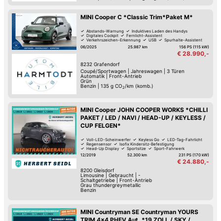
MINI Cooper C *Classic Trim*Paket M*
Abstands-Warnung
Induktives Laden des Handys
Digitales Cockpit
Fernlicht-Assistent
Verkehrszeichen-Erkennung
USB
Spurhalte-Assistent
Hochwertiges Sound-System
06/2025
25.987 km
156 PS (115 kW)
€ 28.990,-
8232
Grafendorf
Coupé/Sportwagen
|
Jahreswagen
|
3 Türen
Automatik
|
Front-Antrieb
Grün
Benzin
|
135
g CO
/km (komb.)
2
MINI Cooper JOHN COOPER WORKS *CHILLI
PAKET / LED / NAVI / HEAD-UP / KEYLESS /
CUP FELGEN*
Voll-LED-Scheinwerfer
Keyless Go
LED-Tag-Fahrlicht
Regensensor
Isofix Kindersitz-Befestigung
Head-Up Display
Sportsitze
Sport-Fahrwerk
12/2019
52.300 km
231 PS (170 kW)
€ 24.880,-
8200
Gleisdorf
Limousine
|
Gebraucht
|
-
Schaltgetriebe
|
Front-Antrieb
Grau thundergreymetallic
Benzin
MINI Countryman SE Countryman YOURS
TRIM 4x4 PHEV Aut. *19 ZOLL / SKY /