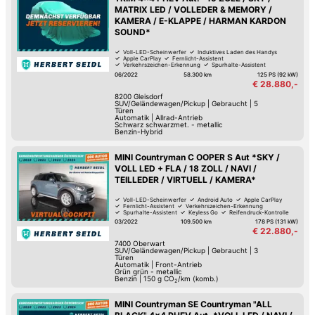
MATRIX LED / VOLLEDER & MEMORY /
KAMERA / E-KLAPPE / HARMAN KARDON
SOUND*
Voll-LED-Scheinwerfer
Induktives Laden des Handys
Apple CarPlay
Fernlicht-Assistent
Verkehrszeichen-Erkennung
Spurhalte-Assistent
Hochwertiges Sound-System
Keyless Go
06/2022
58.300 km
125 PS (92 kW)
€ 28.880,-
8200
Gleisdorf
SUV/Geländewagen/Pickup
|
Gebraucht
|
5
Türen
Automatik
|
Allrad-Antrieb
Schwarz schwarzmet. - metallic
Benzin-Hybrid
MINI Countryman C OOPER S Aut *SKY /
VOLL LED + FLA / 18 ZOLL / NAVI /
TEILLEDER / VIRTUELL / KAMERA*
Voll-LED-Scheinwerfer
Android Auto
Apple CarPlay
Fernlicht-Assistent
Verkehrszeichen-Erkennung
Spurhalte-Assistent
Keyless Go
Reifendruck-Kontrolle
03/2022
109.500 km
178 PS (131 kW)
€ 22.880,-
7400
Oberwart
SUV/Geländewagen/Pickup
|
Gebraucht
|
3
Türen
Automatik
|
Front-Antrieb
Grün grün - metallic
Benzin
|
150
g CO
/km (komb.)
2
MINI Countryman SE Countryman "ALL