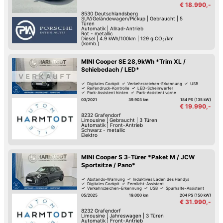
€ 18.990,-
8530
Deutschlandsberg
SUV/Geländewagen/Pickup
|
Gebraucht
|
5
Türen
Automatik
|
Allrad-Antrieb
Rot - metallic
Diesel
|
4.9 kWh/100km
|
129
g CO
/km
2
(komb.)
MINI Cooper SE 28,9kWh *Trim XL /
Schiebedach / LED*
Digitales Cockpit
Verkehrszeichen-Erkennung
USB
Reifendruck-Kontrolle
LED-Scheinwerfer
Park-Assistent hinten
Park-Assistent vorne
Regensensor
03/2021
39.903 km
184 PS (135 kW)
€ 19.990,-
8232
Grafendorf
Limousine
|
Gebraucht
|
3 Türen
Automatik
|
Front-Antrieb
Schwarz - metallic
Elektro
MINI Cooper S 3-Türer *Paket M / JCW
Sportsitze / Pano*
Abstands-Warnung
Induktives Laden des Handys
Digitales Cockpit
Fernlicht-Assistent
Verkehrszeichen-Erkennung
USB
Spurhalte-Assistent
Reifendruck-Kontrolle
05/2025
19.000 km
204 PS (150 kW)
€ 31.990,-
8232
Grafendorf
Limousine
|
Jahreswagen
|
3 Türen
Automatik
|
Front-Antrieb