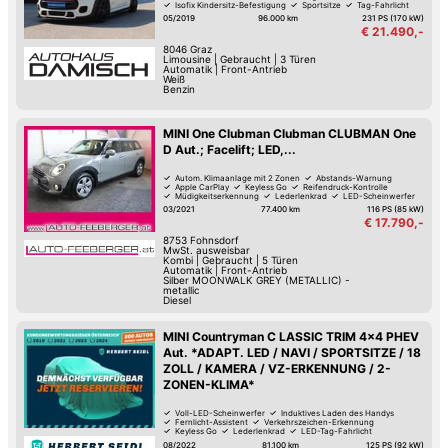
Isofix Kindersitz-Befestigung
Sportsitze
Tag-Fahrlicht
05/2019
96.000 km
231 PS (170 kW)
€ 21.490,-
8046
Graz
Limousine
|
Gebraucht
|
3 Türen
Automatik
|
Front-Antrieb
Weiß
Benzin
MINI One Clubman Clubman CLUBMAN One
D Aut.; Facelift; LED,...
Autom. Klimaanlage mit 2 Zonen
Abstands-Warnung
Apple CarPlay
Keyless Go
Reifendruck-Kontrolle
Müdigkeitserkennung
Lederlenkrad
LED-Scheinwerfer
03/2021
77.400 km
116 PS (85 kW)
€ 17.790,-
8753
Fohnsdorf
MwSt. ausweisbar
Kombi
|
Gebraucht
|
5 Türen
Automatik
|
Front-Antrieb
Silber MOONWALK GREY (METALLIC) -
metallic
Diesel
MINI Countryman C LASSIC TRIM 4x4 PHEV
Aut. *ADAPT. LED / NAVI / SPORTSITZE / 18
ZOLL / KAMERA / VZ-ERKENNUNG / 2-
ZONEN-KLIMA*
Voll-LED-Scheinwerfer
Induktives Laden des Handys
Fernlicht-Assistent
Verkehrszeichen-Erkennung
Keyless Go
Lederlenkrad
LED-Tag-Fahrlicht
Park-Kamera
08/2022
81.100 km
125 PS (92 kW)