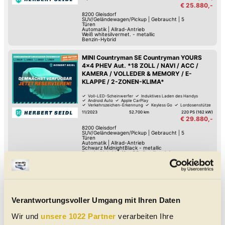
€ 25.880,-
8200
Gleisdorf
SUV/Geländewagen/Pickup
|
Gebraucht
|
5
Türen
Automatik
|
Allrad-Antrieb
Weiß whitesilvermet. - metallic
Benzin-Hybrid
MINI Countryman SE Countryman YOURS
4x4 PHEV Aut. *18 ZOLL / NAVI / ACC /
KAMERA / VOLLEDER & MEMORY / E-
KLAPPE / 2-ZONEN-KLIMA*
Voll-LED-Scheinwerfer
Induktives Laden des Handys
Android Auto
Apple CarPlay
Verkehrszeichen-Erkennung
Keyless Go
Lordosenstütze
Lederlenkrad
11/2023
52.700 km
220 PS (162 kW)
€ 29.880,-
8200
Gleisdorf
SUV/Geländewagen/Pickup
|
Gebraucht
|
5
Türen
Automatik
|
Allrad-Antrieb
Schwarz MidnightBlack - metallic
Benzin-Hybrid
|
41
g CO
/km (komb.)
2
MINI Cooper Cabrio RESOLUTE EDITION Aut.
*VOLL LED / NAVI / KAMERA / VOLLEDER
SPORTSITZE / HK-SOUNDSYSTEM / 2-
ZONEN-KLIMAAUT.*
Verantwortungsvoller Umgang mit Ihren Daten
Voll-LED-Scheinwerfer
Induktives Laden des Handys
Android Auto
Apple CarPlay
Wir und
unsere 1022 Partner
verarbeiten Ihre
Verkehrszeichen-Erkennung
Hochwertiges Sound-System
Lederlenkrad
Park-Kamera