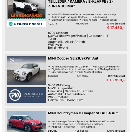
TEILLEDER / KAMERA / E-KLAPPE / 2-
ZONEN-KLIMA*
Voll-LED-Scheinwerfer
Induktives Laden des Handys
Android Auto
Apple CarPlay
Lederlenkrad
Elektrische Heckklappe
Park-Kamera
Regensensor
11/2018
101.700 km
224 PS (165 kW)
€ 17.480,-
8200
Gleisdorf
SUV/Geländewagen/Pickup
|
Gebraucht
|
5
Türen
Automatik
|
Allrad-Antrieb
Weiß weiß
Benzin-Hybrid
MINI Cooper SE 28,9kWh Aut.
Autom. Klimaanlage mit 2 Zonen
Voll-LED-Scheinwerfer
Digitales Cockpit
Lordosenstütze
LED-Tag-Fahrlicht
LED-Scheinwerfer
Park-Assistent hinten
Park-Assistent vorne
05/2020
58.183 km
102 PS (75 kW)
€ 15.990,-
9400
Wolfsberg
MwSt. ausweisbar
Limousine
|
Gebraucht
|
2 Türen
Automatik
|
Front-Antrieb
Weiß - metallic
Elektro
|
15.5 kWh/100km
MINI Countryman C Cooper SD ALL4 Aut.
Hochwertiges Sound-System
Reifendruck-Kontrolle
LED-Scheinwerfer
Elektrische Heckklappe
Adaptiver Tempomat
Park-Kamera
Park-Assistent hinten
Park-Assistent vorne
04/2017
105.665 km
190 PS (140 kW)